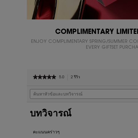
COMPLIMENTARY LIMITE
ENJOY COMPLIMENTARY SPRING/SUMMER COL
EVERY GIFTSET PURCH
PDP Reviews
★★★★★
★★★★★
5.0
2 รีวิว
การ
5
ดำเนิน
ค้นหา
จาก
การ
หัวข้อ
5
นี้
และ
ดาว
จะ
บท
นำ
อ่าน
บทวิจารณ์
วิจารณ์
คุณ
รีวิว
ไป
สำหรับ
ที่
ชุด
รีวิว
คะแนนคร่าวๆ
น้ำหอม
YSL