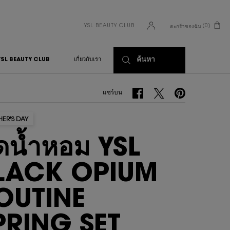
YSL BEAUTY CLUB
0
ตะกร้าของฉัน
0 PRODUCT IN CART
ค้นหา
YSL BEAUTY CLUB
เกี่ยวกับเรา
แชร์บน Facebook
แชร์บน Twitter
แชร์บน Pinterest
แชร์บน
ER'S DAY
ุดน้ำหอม YSL
LACK OPIUM
OUTINE
PRING SET