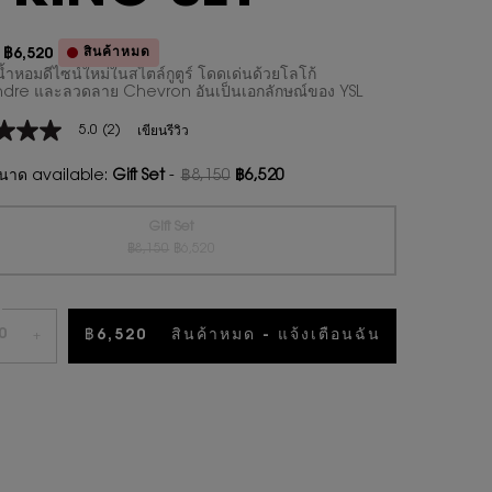
สินค้าหมด
฿6,520
า
ม่
น้ำหอมดีไซน์ใหม่ในสไตล์กูตูร์ โดดเด่นด้วยโลโก้
dre และลวดลาย Chevron อันเป็นเอกลักษณ์ของ YSL
5.0
(2)
เขียนรีวิว
าด available:
Gift Set
-
฿8,150
฿6,520
ราคาเก่า
ราคาใหม่
น
Gift Set
ราคาเก่า
ราคาใหม่
Selected
สินค้าหมดแล้วค่ะ {0}
, 1 of 1
฿8,150
฿6,520
ws.
฿6,520
สินค้าหมด - แจ้งเตือนฉัน
WHEN THE ช
+
น