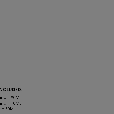
INCLUDED:
arfum 90ML
arfum 10ML
on 50ML