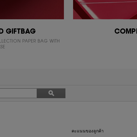
D GIFTBAG
COMPL
LECTION PAPER BAG WITH
ASE
ค้นหา
ϙ
หัวข้อ
ค้นหา
และ
บท
วิจารณ์
คะแนนของลูกค้า