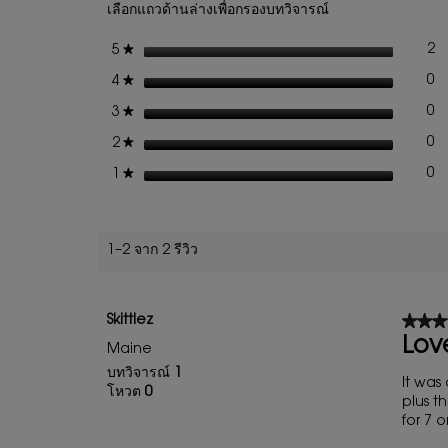
เลือกแถวด้านล่างเพื่อกรองบทวิจารณ์
BLACK
OPIUM
ดาว
ROUTINE
2
★
5
รี
เล
SPRING
ดาว
0
★
SET
4
รี
เล
ดาว
0
★
3
รี
เล
ดาว
0
★
2
รี
เล
ดาว
0
★
1
รี
เล
1–2 จาก 2 รีวิว
★★★
★★★
Skittlez
5
Love
Maine
จาก
บทวิจารณ์
1
5
It was 
โหวต
0
ดาว
plus t
for 7 