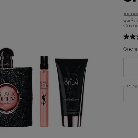
฿8,150
ราคาเก่
ราคาให
ชุดเซ็ต
Cassan
5.0
จาก
5
One ขน
ดาว
ค่า
คะแน
เฉลี่ย
Read
2
Revie
จำนวน
ลิงก์
หน้า
−
เดียวกั