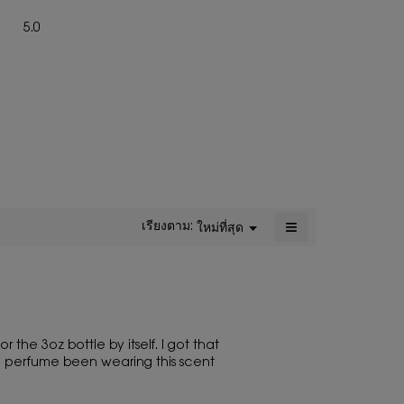
จะ
ภาพ
5.0
เปิด
รวม,
กล่อง
ค่า
โต้ตอบ
คะแนน
เฉลี่ย
เท่ากับ
5
จาก
5.
≡
เรียงตาม:
ใหม่ที่สุด
เมนู
▼
การ
คลิก
ปุ่ม
ต่อ
ไป
นี้
จะ
อัปเดต
เนื้อหา
r the 3oz bottle by itself. I got that
ด้าน
ite perfume been wearing this scent
ล่าง