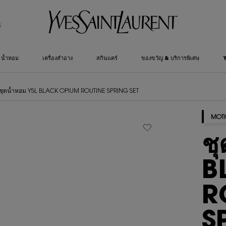
์
น้ำหอม
เครื่องสำอาง
สกินแคร์
ของขวัญ & บริการพิเศษ
ชุดน้ำหอม YSL BLACK OPIUM ROUTINE SPRING SET
MOTH
ช
B
R
S