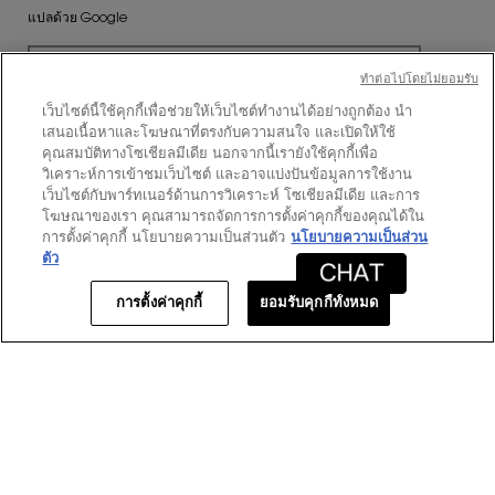
แปลด้วย Google
โพสต์ครั้งแรกที่
ทําต่อไปโดยไม่ยอมรับ
https://www.yslbeautyus.com/
เว็บไซต์นี้ใช้คุกกี้เพื่อช่วยให้เว็บไซต์ทำงานได้อย่างถูกต้อง นำ
เสนอเนื้อหาและโฆษณาที่ตรงกับความสนใจ และเปิดให้ใช้
คุณสมบัติทางโซเชียลมีเดีย นอกจากนี้เรายังใช้คุกกี้เพื่อ
วิเคราะห์การเข้าชมเว็บไซต์ และอาจแบ่งปันข้อมูลการใช้งาน
เว็บไซต์กับพาร์ทเนอร์ด้านการวิเคราะห์ โซเชียลมีเดีย และการ
★★★★★
★★★★★
โฆษณาของเรา คุณสามารถจัดการการตั้งค่าคุกกี้ของคุณได้ใน
5
Mellie
·
6 วันที่แล้ว
การตั้งค่าคุกกี้ นโยบายความเป็นส่วนตัว
นโยบายความเป็นส่วน
จาก
Love this set. Great packaging as
ตัว
5
wlll
ดาว
การตั้งค่าคุกกี้
ยอมรับคุกกี้ทั้งหมด
Purchased this for myself and my girlfrieds adn we
absolutely love this set.
แปลด้วย Google
โพสต์ครั้งแรกที่
https://www.yslbeautyus.com/