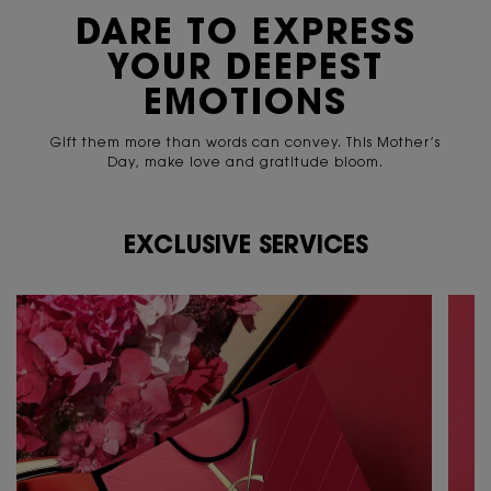
DARE TO EXPRESS
YOUR
DEEPEST
EMOTIONS
Gift them more than words can convey. This Mother’s
Day,
make love and gratitude bloom.
EXCLUSIVE SERVICES
PDP Content Tile 2