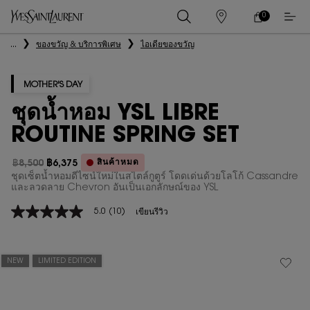
0
0 PRODUCT IN
ร้าน
ตะกร้า
ค้า
ของ
เนื้อหาหลัก
...
ของขวัญ & บริการพิเศษ
ไอเดียของขวัญ
ฉัน
MOTHER'S DAY
ชุดน้ำหอม YSL LIBRE
ROUTINE SPRING SET
สินค้าหมด
฿8,500
฿6,375
ราคาเก่า
ราคาใหม่
ชุดเซ็ตน้ำหอมดีไซน์ใหม่ในสไตล์กูตูร์ โดดเด่นด้วยโลโก้ Cassandre
และลวดลาย Chevron อันเป็นเอกลักษณ์ของ YSL
5.0
(10)
เขียนรีวิว
5.0
จาก
5
ดาว
ค่า
NEW
LIMITED EDITION
คะแนน
เฉลี่ย
Read
10