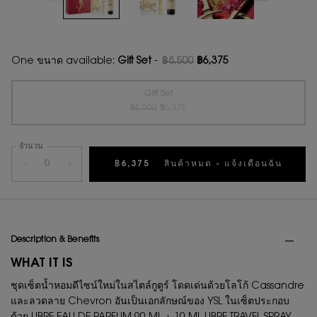
One ขนาด available:
Gift Set
-
฿8,500
฿6,375
ราคาเก่า
ราคาใหม่
Gift Set
ราคาเก่า
ราคาใหม่
Selected
สินค้าหมดแล้วค่ะ {0}
, 1 of 1
฿8,500
฿6,375
จำนวน
−
+
฿6,375
สินค้าหมด - แจ้งเตือนฉัน
WHEN 
PDP Tabs
Description & Benefits
WHAT IT IS
ชุดเซ็ตน้ำหอมดีไซน์ใหม่ในสไตล์กูตูร์ โดดเด่นด้วยโลโก้ Cassandre
และลวดลาย Chevron อันเป็นเอกลักษณ์ของ YSL ในเซ็ตประกอบ