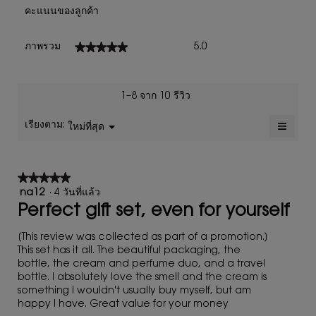
คะแนนของลูกค้า
ภาพ
★★★★★
★★★★★
ภาพรวม
5.0
รวม,
ค่า
คะแนน
เฉลี่ย
1–8 จาก 10 รีวิว
เท่ากับ
5
≡
เรียงตาม:
ใหม่ที่สุด
เมนู
▼
จาก
การ
5.
คลิก
ปุ่ม
ต่อ
★★★★★
★★★★★
ไป
นี้
5
na12
·
4 วันที่แล้ว
จะ
จาก
Perfect gift set, even for yourself
อัปเดต
เนื้อหา
5
ด้าน
ดาว
[This review was collected as part of a promotion.]
ล่าง
This set has it all. The beautiful packaging, the
bottle, the cream and perfume duo, and a travel
bottle. I absolutely love the smell and the cream is
something I wouldn't usually buy myself, but am
happy I have. Great value for your money