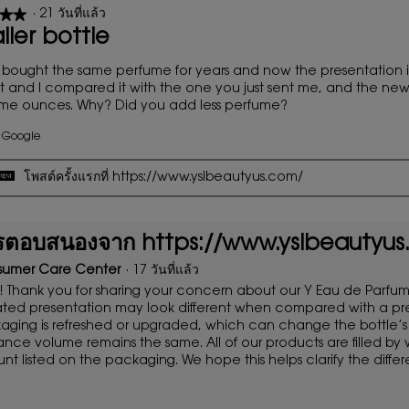
★★
★★
·
21 วันที่แล้ว
ller bottle
 bought the same perfume for years and now the presentation is sma
 and I compared it with the one you just sent me, and the new 
ame ounces. Why? Did you add less perfume?
 Google
โพสต์ครั้งแรกที่ https://www.yslbeautyus.com/
รตอบสนองจาก https://www.yslbeautyu
umer Care Center
·
17 วันที่แล้ว
! Thank you for sharing your concern about our Y Eau de Parfum
ted presentation may look different when compared with a previ
aging is refreshed or upgraded, which can change the bottle’
ance volume remains the same. All of our products are filled by
t listed on the packaging. We hope this helps clarify the diffe