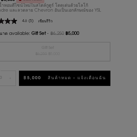
า
ม่
น้ำหอมดีไซน์ใหม่ในสไตล์กูตูร์ โดดเด่นด้วยโลโก้
dre และลวดลาย Chevron อันเป็นเอกลักษณ์ของ YSL
4.6
(5)
เขียนรีวิว
าด available:
Gift Set
-
฿6,250
฿5,000
ราคาเก่า
ราคาใหม่
น
Gift Set
ราคาเก่า
ราคาใหม่
Selected
สินค้าหมดแล้วค่ะ {0}
, 1 of 1
฿6,250
฿5,000
ws.
฿5,000
สินค้าหมด - แจ้งเตือนฉัน
+
น