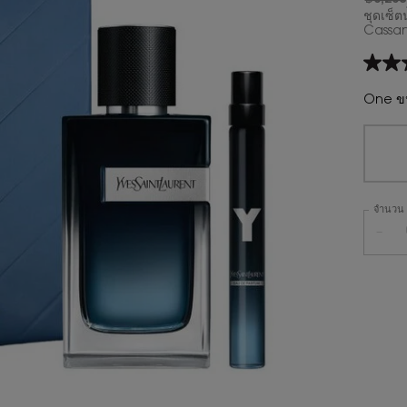
ราคาเก่
ราคาให
ชุดเซ็ต
Cassan
4.6
จาก
5
One ขน
ดาว
ค่า
คะแน
เฉลี่ย
Read
5
Revie
จำนวน
ลิงก์
หน้า
−
เดียวกั