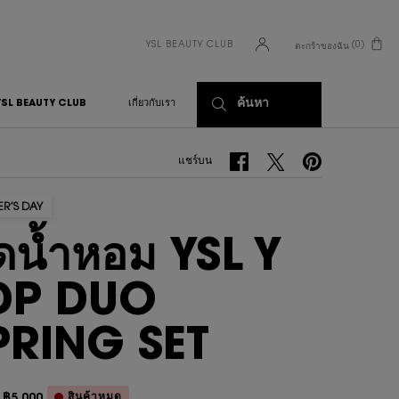
YSL BEAUTY CLUB
0
ตะกร้าของฉัน
0 PRODUCT IN CART
ค้นหา
YSL BEAUTY CLUB
เกี่ยวกับเรา
แชร์บน Facebook
แชร์บน Twitter
แชร์บน Pinterest
แชร์บน
ER’S DAY
ุดน้ำหอม YSL Y
DP DUO
PRING SET
สินค้าหมด
฿5,000