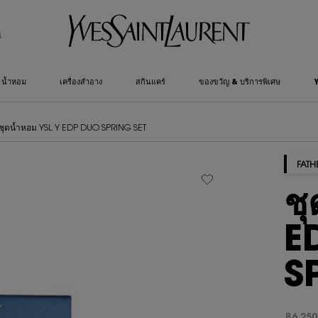
์
น้ำหอม
เครื่องสำอาง
สกินแคร์
ของขวัญ & บริการพิเศษ
ชุดน้ำหอม YSL Y EDP DUO SPRING SET
FATH
ช
E
S
฿6,250