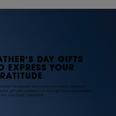
ATHER’S DAY GIFTS
O EXPRESS YOUR
RATITUDE
ebrate the people who make you bloom. Discover
usive gift sets dressed in a midnight blue box topped
 the oversized Cassandre.