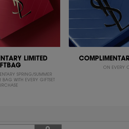
NTARY LIMITED
COMPLIMENTAR
IFTBAG
ON EVERY 
ENTARY SPRING/SUMMER
 BAG WITH EVERY GIFTSET
URCHASE
ค้นหา
ϙ