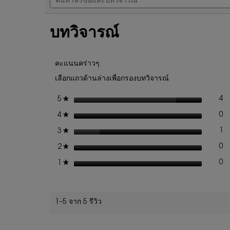
หัวข้อ
5
นี้
และ
ดาว
จะ
บท
นำ
อ่าน
บทวิจารณ์
วิจารณ์
คุณ
รีวิว
ไป
สำหรับ
ที่
ชุด
รีวิว
คะแนนคร่าวๆ
น้ำหอม
YSL
เลือกแถวด้านล่างเพื่อกรองบทวิจารณ์
Y
EDP
ดาว
DUO
4
★
5
รี
เล
SPRING
ดาว
0
★
SET
4
รี
เล
ดาว
1
★
3
รี
เล
ดาว
0
★
2
รี
เล
ดาว
0
★
1
รี
เล
1–5 จาก 5 รีวิว