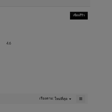
เขียนรีวิว
.
การ
ดำเนิน
การ
นี้
จะ
ภาพ
4.6
เปิด
รวม,
กล่อง
ค่า
โต้ตอบ
คะแนน
เฉลี่ย
เท่ากับ
4.6
จาก
5.
≡
เรียงตาม:
ใหม่ที่สุด
เมนู
▼
การ
คลิก
ปุ่ม