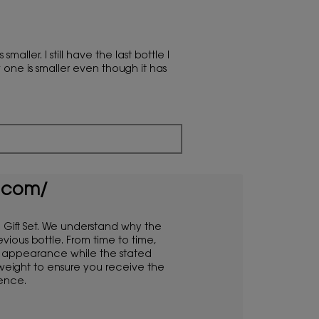
ต่อ
ไป
นี้
จะ
อัปเดต
เนื้อหา
ller. I still have the last bottle I
ด้าน
one is smaller even though it has
ล่าง
s.com/
 Gift Set. We understand why the
ous bottle. From time to time,
s appearance while the stated
 weight to ensure you receive the
rence.