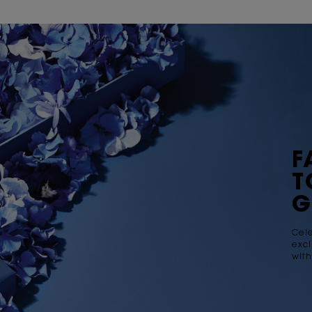
F
T
G
Cel
excl
with