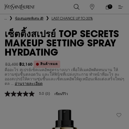
0
0 PRODUCT IN
ร้าน
ตะกร้า
ค้า
ของ
เนื้อหาหลัก
...
ข้อเสนอสุดพิเศษ 🎁
LAST CHANCE UP TO 30%
ฉัน
เซ็ตติ้งสเปรย์ TOP SECRETS
MAKEUP SETTING SPRAY
HYRDATING
สินค้าหมด
฿2,400
฿2,160
ราคาเก่า
ราคาใหม่
คืออะไร สเปรย์เซ็ตเมคอัพสูตรบางเบา เพื่อให้เมคอัพติดทนนาน ให้
ความชุ่มชื้นตลอดวัน และให้ฟินิชที่เปล่งประกาย ทำหน้าที่อะไร ละ
อองสเปรย์ให้ความชุ่มชื้นและเซ็ตเมคอัพให้ดูเหมือนเพิ่งแต่งเสร็จใหม่ๆ
ตล ...
อ่านรายละเอียด
5.0
(6)
เขียนรีวิว
5.0
จาก
5
ดาว
ค่า
คะแนน
เฉลี่ย
Read