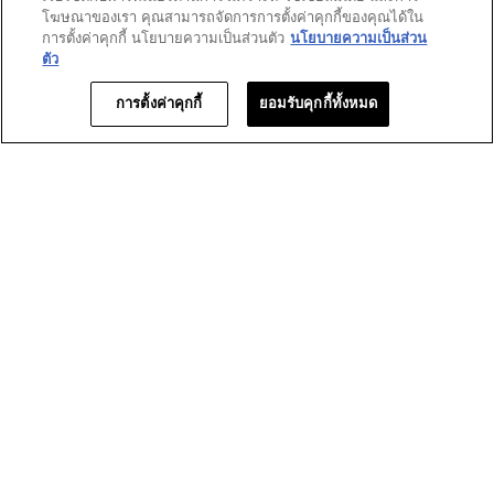
ดาว
โฆษณาของเรา คุณสามารถจัดการการตั้งค่าคุกกี้ของคุณได้ใน
0
★
1
รีวิว 0 ที่มี 1 ดาว
เลือกเพื่อกรองบทวิจารณ์ที่มี 1
การตั้งค่าคุกกี้ นโยบายความเป็นส่วนตัว
นโยบายความเป็นส่วน
ตัว
คะแนนของลูกค้า
การตั้งค่าคุกกี้
ยอมรับคุกกี้ทั้งหมด
ภาพ
★★★★★
★★★★★
ภาพรวม
5.0
รวม,
คุณภาพ
ค่า
คุณภาพของผลิตภัณฑ์
5.0
ของ
คะแนน
ผลิตภัณฑ์,
เฉลี่ย
ค่า
เท่ากับ
คะแนน
1–6 จาก 6 รีวิว
5
เฉลี่ย
จาก
เท่ากับ
≡
เรียงตาม:
5.
ใหม่ที่สุด
เมนู
▼
5
การ
จาก
คลิก
ปุ่ม
5.
ต่อ
★★★★★
★★★★★
ไป
นี้
5
Vadh
·
2 ปีที่แล้ว
จะ
จาก
อัปเดต
ภ
เนื้อหา
5
ด้าน
ดาว
ล่าง
ช่วยเพิ่มให้การแต่งหน้า คงความงามและ ดูสดใส เนื้อสัมผัสสร้าง
ความอ่อนโยนต่อผิว การกระจายตัวของสเปรย์ ดีมาก