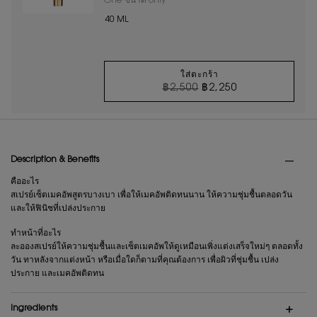
One ขนาด only
for ไพรเมอร์ TOP SECRETS INSTANT M
40 ML
ใส่ตะกร้า
ราคาเก่า
ราคาใหม่
฿2,500
฿2,250
ไพรเมอร์ TOP SECRE
PDP Tabs
Description & Benefits
คืออะไร
สเปรย์เซ็ตเมคอัพสูตรบางเบา เพื่อให้เมคอัพติดทนนาน ให้ความชุ่มชื้นตลอดวัน
และให้ฟินิชที่เปล่งประกาย
ทำหน้าที่อะไร
ละอองสเปรย์ให้ความชุ่มชื้นและเซ็ตเมคอัพให้ดูเหมือนเพิ่งแต่งเสร็จใหม่ๆ ตลอดทั้ง
วัน ทาหลังจากแต่งหน้า หรือเมื่อใดก็ตามที่คุณต้องการ เพื่อผิวที่ชุ่มชื้น เปล่ง
ประกาย และเมคอัพติดทน
Ingredients