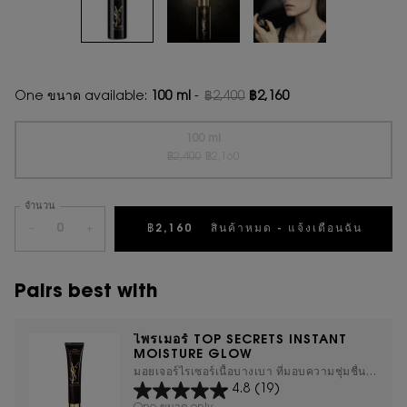
One ขนาด available:
100 ml
-
฿2,400
฿2,160
ราคาเก่า
ราคาใหม่
100 ml
ราคาเก่า
ราคาใหม่
Selected
สินค้าหมดแล้วค่ะ {0}
, 1 of 1
฿2,400
฿2,160
จำนวน
−
+
฿2,160
สินค้าหมด - แจ้งเตือนฉัน
WHEN 
Pairs best with
ไพรเมอร์ TOP SECRETS INSTANT
MOISTURE GLOW
มอยเจอร์ไรเซอร์เนื้อบางเบา ที่มอบความชุ่มชื่น
4.8
(19)
ให้กับผิวและเป็นไพรเมอร์คุมมัน