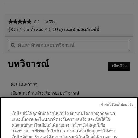
PDP Reviews
★★★★★
★★★★★
5.0
6 รีวิว
การ
5
ดำเนิน
ผู้รีวิว 4 จากทั้งหมด 4 (100%) แนะนำผลิตภัณฑ์นี้
จาก
การ
ค้นหา
ค้น
5
นี้
หัวข้อ
ϙ
หัวข
ดาว
จะ
และ
และ
นำ
อ่าน
บท
บท
คุณ
รีวิว
บทวิจารณ์
วิจารณ์
วิจา
ไป
สำหรับ
เขียนรีวิว
.
ที่
เซ็ต
การ
รีวิว
ติ้ง
ดำเนิน
การ
ส
คะแนนคร่าวๆ
นี้
เปรย์
เลือกแถวด้านล่างเพื่อกรองบทวิจารณ์
จะ
TOP
SECRETS
เปิด
ดาว
ทําต่อไปโดยไม่ยอมรับ
6
★
5
MAKEUP
รีวิว 6 ที่มี 5 ดาว
เลือกเพื่อกรองบทวิจารณ์ที่มี 5
กล่อง
SETTING
โต้ตอบ
เว็บไซต์นี้ใช้คุกกี้เพื่อช่วยให้เว็บไซต์ทำงานได้อย่างถูกต้อง นำ
ดาว
0
★
4
SPRAY
รีวิว 0 ที่มี 4 ดาว
เลือกเพื่อกรองบทวิจารณ์ที่มี 4
เสนอเนื้อหาและโฆษณาที่ตรงกับความสนใจ และเปิดให้ใช้
HYRDATING
ดาว
0
★
3
คุณสมบัติทางโซเชียลมีเดีย นอกจากนี้เรายังใช้คุกกี้เพื่อ
รีวิว 0 ที่มี 3 ดาว
เลือกเพื่อกรองบทวิจารณ์ที่มี 3
วิเคราะห์การเข้าชมเว็บไซต์ และอาจแบ่งปันข้อมูลการใช้งาน
ดาว
0
★
2
รีวิว 0 ที่มี 2 ดาว
เลือกเพื่อกรองบทวิจารณ์ที่มี 2
เว็บไซต์กับพาร์ทเนอร์ด้านการวิเคราะห์ โซเชียลมีเดีย และการ