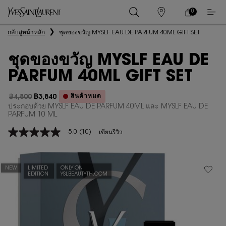
0
0 PRODUCT IN
ร้าน
ตะกร้า
ค้า
ของ
เนื้อหาหลัก
กลับสู่หน้าหลัก
ชุดของขวัญ MYSLF EAU DE PARFUM 40ML GIFT SET
ฉัน
ชุดของขวัญ MYSLF EAU DE
PARFUM 40ML GIFT SET
สินค้าหมด
฿4,800
฿3,840
ราคาเก่า
ราคาใหม่
ประกอบด้วย MYSLF EAU DE PARFUM 40ML และ MYSLF EAU DE
PARFUM 10 ML
5.0
(10)
เขียนรีวิว
5.0
จาก
5
ดาว
ค่า
NEW
LIMITED
ONLY ON
EDITION
YSLBEAUTYTH.COM
คะแนน
เฉลี่ย
Read
10
Reviews.
ลิงก์
หน้า