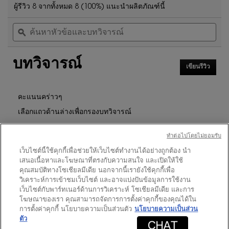
5
ดำเนิน
ผู้รีวิว 8 จากทั้งหมด 8 (100%) แนะนำผลิตภัณฑ์นี้
จาก
การ
ค้นหา
ค้น
5
นี้
หัวข้อ
ϙ
หัวข
ดาว
จะ
และ
และ
นำ
อ่าน
บท
บท
คุณ
รีวิว
บทวิจารณ์
วิจารณ์
วิจา
ไป
สำหรับ
เขียนรีวิว
.
ที่
ชุด
การ
รีวิว
ของ
ดำเนิน
การ
ขวัญ
คะแนนคร่าวๆ
MYSLF
นี้
เลือกแถวด้านล่างเพื่อกรองบทวิจารณ์
EAU
จะ
DE
เปิด
PARFUM
ดาว
10
★
5
รีวิว 10 ที่มี 5 ดาว
เลือกเพื่อกรองบทวิจารณ์ที่มี 5
กล่อง
ทําต่อไปโดยไม่ยอมรับ
40ML
โต้ตอบ
GIFT
ดาว
0
★
4
รีวิว 0 ที่มี 4 ดาว
เลือกเพื่อกรองบทวิจารณ์ที่มี 4
เว็บไซต์นี้ใช้คุกกี้เพื่อช่วยให้เว็บไซต์ทำงานได้อย่างถูกต้อง นำ
SET
เสนอเนื้อหาและโฆษณาที่ตรงกับความสนใจ และเปิดให้ใช้
ดาว
0
★
3
รีวิว 0 ที่มี 3 ดาว
เลือกเพื่อกรองบทวิจารณ์ที่มี 3
คุณสมบัติทางโซเชียลมีเดีย นอกจากนี้เรายังใช้คุกกี้เพื่อ
ดาว
0
★
2
วิเคราะห์การเข้าชมเว็บไซต์ และอาจแบ่งปันข้อมูลการใช้งาน
รีวิว 0 ที่มี 2 ดาว
เลือกเพื่อกรองบทวิจารณ์ที่มี 2
เว็บไซต์กับพาร์ทเนอร์ด้านการวิเคราะห์ โซเชียลมีเดีย และการ
ดาว
0
★
1
รีวิว 0 ที่มี 1 ดาว
เลือกเพื่อกรองบทวิจารณ์ที่มี 1
โฆษณาของเรา คุณสามารถจัดการการตั้งค่าคุกกี้ของคุณได้ใน
การตั้งค่าคุกกี้ นโยบายความเป็นส่วนตัว
นโยบายความเป็นส่วน
ตัว
คะแนนของลูกค้า