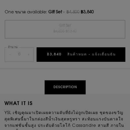
One ขนาด available:
Gift Set
-
฿4,800
฿3,840
ราคาเก่า
ราคาใหม่
Gift Set
ราคาเก่า
ราคาใหม่
Selected
สินค้าหมดแล้วค่ะ {0}
, 1 of 1
฿4,800
฿3,840
จำนวน
−
+
฿3,840
สินค้าหมด - แจ้งเตือนฉัน
WHEN 
PDP Tabs
DESCRIPTION
WHAT IT IS
YSL เชิญคุณมาเปิดเผยความลับที่ยังไม่ถูกเปิดเผย ชุดของขวัญ
สุดพิเศษนี้มาในกล่องสีน้ำเงินสุดหรูหรา สะท้อนแรงบันดาลใจ
จากแฟชั่นชั้นสูง ประดับด้วยโลโก้ Cassandre สามสี ภายใน