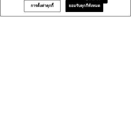
การตั้งค่าคุกกี้
ยอมรับคุกกี้ทั้งหมด
ภาพ
★★★★★
★★★★★
ภาพรวม
5.0
รวม,
คุณภาพ
ค่า
คุณภาพของผลิตภัณฑ์
4.0
ของ
คะแนน
ผลิตภัณฑ์,
เฉลี่ย
ค่า
เท่ากับ
คะแนน
1–8 จาก 10 รีวิว
5
เฉลี่ย
จาก
เท่ากับ
≡
เรียงตาม:
5.
ใหม่ที่สุด
เมนู
▼
4
การ
จาก
คลิก
ปุ่ม
5.
ต่อ
★★★★★
★★★★★
ไป
นี้
5
Tadaa a
·
5 เดือนที่แล้ว
จะ
จาก
อัปเดต
ภาพรวม
เนื้อหา
5
ด้าน
ดาว
ล่าง
เหมาะกับให้เป็นของขวัญ ราคาคุ้มค่า มีของทดลองให้เล็กน้อย
แนะนำผลิตภัณฑ์นี้
✔
ใช่