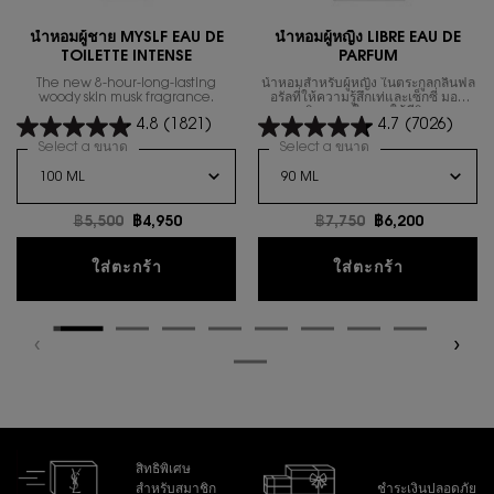
น้ำหอมผู้ชาย MYSLF EAU DE
นํ้าหอมผู้หญิง LIBRE EAU DE
TOILETTE INTENSE
PARFUM
The new 8-hour-long-lasting
น้ำหอมสำหรับผู้หญิง ในตระกูลกลิ่นฟล
woody skin musk fragrance.
อรัลที่ให้ความรู้สึกเท่และเซ็กซี่ มอบ
อิสรภาพในการใช้ชีวิต
4.8
(1821)
4.7
(7026)
Select a ขนาด
for น้ำหอมผู้ชาย MYSLF EAU DE TOILETTE INTENSE
Select a ขนาด
for นํ้าหอมผู้หญิง 
ราคาเก่า
฿5,500
ราคาใหม่
฿4,950
ราคาเก่า
฿7,750
ราคาใหม่
฿6,200
น้ำหอมผู้ชาย MYSLF EAU DE TOILETTE IN
นํ้าหอมผู้
ใส่ตะกร้า
ใส่ตะกร้า
สิทธิพิเศษ
สำหรับสมาชิก
ชำระเงินปลอดภัย