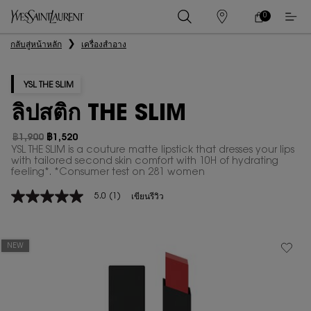
0
0 PRODUCT IN
ร้าน
ตะกร้า
ค้า
ของ
เนื้อหาหลัก
กลับสู่หน้าหลัก
เครื่องสำอาง
ฉัน
YSL THE SLIM
ลิปสติก THE SLIM
฿1,900
฿1,520
ราคาเก่า
ราคาใหม่
YSL THE SLIM is a couture matte lipstick that dresses your lips
with tailored second skin comfort with 10H of hydrating
feeling*. *Consumer test on 281 women
5.0
(1)
เขียนรีวิว
5.0
จาก
5
ดาว
ค่า
NEW
คะแนน
เฉลี่ย
Read
1
Reviews.