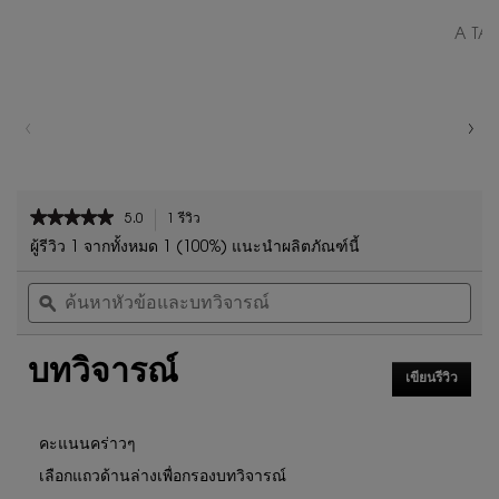
A TA
PDP Reviews
★★★★★
★★★★★
5.0
1 รีวิว
การ
5
ดำเนิน
ผู้รีวิว 1 จากทั้งหมด 1 (100%) แนะนำผลิตภัณฑ์นี้
จาก
การ
ค้นหา
ค้น
5
นี้
หัวข้อ
ϙ
หัวข
ดาว
จะ
และ
และ
นำ
อ่าน
บท
บท
คุณ
รีวิว
บทวิจารณ์
วิจารณ์
วิจา
ไป
สำหรับ
เขียนรีวิว
.
ที่
ลิปสติก
การ
รีวิว
The
ดำเนิน
Slim
การ
คะแนนคร่าวๆ
นี้
เลือกแถวด้านล่างเพื่อกรองบทวิจารณ์
จะ