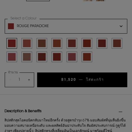
Select a Colour
for ลิปสติก The Slim
Variation select
ROUGE PARADOXE
Selected
Rouge Paradoxe, 1 of 14
Selected
Nude Blouse, 2 of 14
Selected
Nude Cassandre, 3 of 14
Selected
Orange Feathers, 4 of 14
Selected
Pink Palace, 5 of 14
Selected
Rouge Pop Art, 6 of 14
Selected
Rouge Rive Gauche,
Selected
Cinnabar St
Selected
Pink Stiletto, 9 of 14
Selected
Nude Atelier, 10 of 14
Selected
Plum Velours, 11 of 14
Selected
Rouge Libre, 12 of 14
Selected
Pink Voyage, 13 of 14
Selected
Fiery Era, 14 of 14
จำนวน
−
+
฿1,520
―
ใส่ตะกร้า
ลิปสติก THE 
PDP Tabs
Description & Benefits
ลิปสติกสุดไอคอนิคกลับมาใหม่อีกครั้ง ด้วยสูตรบำรุง 67% มอบสัมผัสที่นุ่มลื่นยิ่งขึ้น
มอบความสบายเหนือระดับ และผลลัพธ์อันน่าประทับใจ สัมผัสประสบการณ์ กูตูร์ได้
ง่ายๆ เพียงปลายนิ้ว: ลิปสติกทรงสี่เหลี่ยมอันเป็นเอกลักษณ์ มาพร้อมดีไซน์