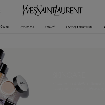
์
น้ำหอม
เครื่องสำอาง
สกินแคร์
ของขวัญ & บริการพิเศษ
SKINCARE
สกินแคร์จาก YSL BEAUTY เพื่อตอบโจ
ดูแลความร่วงโรยของผิว ให้กลับมาดูมี