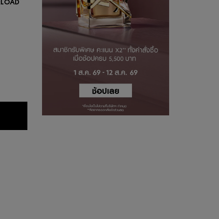
RELOAD
เซรั่ม PURE SHOTS YOUTH RELOAD
 GLOW
่ม PURE SHOTS YOUTH RELOAD