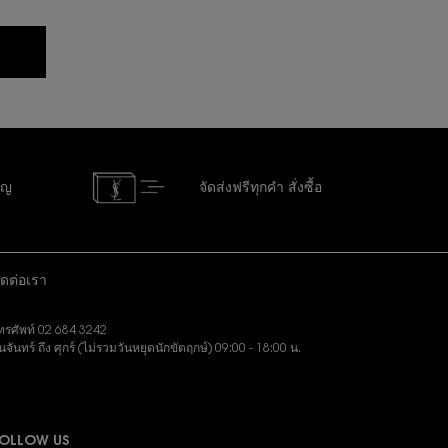
ัญ
จัดส่งฟรีทุกคำ
สั่งซื้อ
ิดต่อเรา
ทรศัพท์ 02 684 3242
ันจันทร์ ถึง ศุกร์ (ไม่รวมวันหยุดนักขัตฤกษ์) 09:00 - 18:00 น.
งอีเมล:
slbeauty.cs@loreal.com
OLLOW US