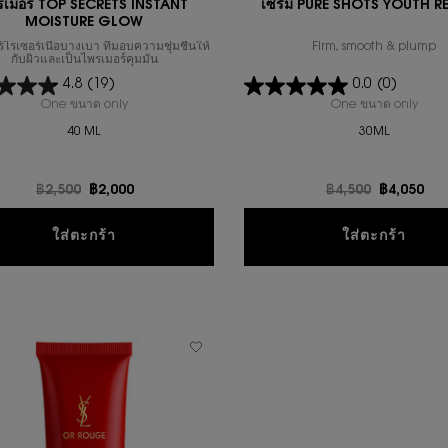
รเมอร์ TOP SECRETS INSTANT
เซรั่ม PURE SHOTS YOUTH 
MOISTURE GLOW
ไรเซอร์เนื้อบางเบา ที่มอบความชุ่มชื่นให้
Firm, smooth & plump
กับผิวและเป็นไพรเมอร์คุมมัน
4.8
(19)
0.0
(0)
One ขนาด only
for ไพรเมอร์ TOP SECRETS INSTANT MOISTURE GLOW
One ขนาด only
for 
40 ML
30ML
ราคาเก่า
฿2,500
ราคาใหม่
฿2,000
ราคาเก่า
฿4,500
ราคาใหม่
฿4,050
ไพรเมอร์ TOP SECRETS INSTANT MOISTURE
เซรั
ใส่ตะกร้า
ใส่ตะกร้า