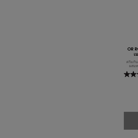
OR ROU
เม
ครีมกัน
ผสมทร