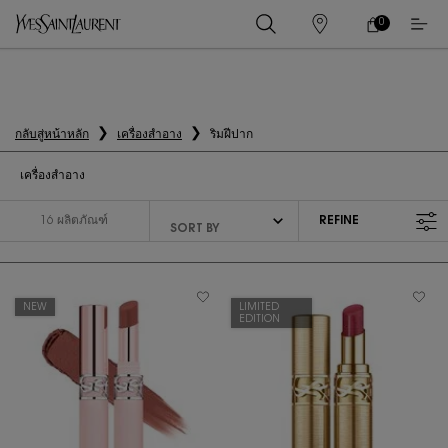
0
0 PRODUCT IN
ร้าน
ตะกร้า
ค้า
ของ
เนื้อหาหลัก
ฉัน
กลับสู่หน้าหลัก
เครื่องสำอาง
ริมฝีปาก
เครื่องสำอาง
16 ผลิตภัณฑ์
REFINE
FILTER MENU
NEW
LIMITED
EDITION