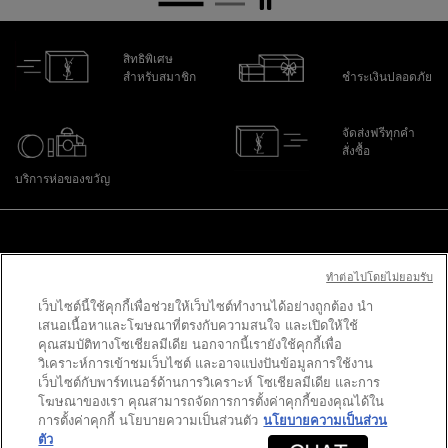
สิทธิพิเศษ
สำหรับสมาชิก
ชำระเงินปลอดภัย
จัดส่งฟรีทุกคำ
สั่งซื้อ
บริการห่อของขวัญ
ไปที่ส่วนล่าง
ทําต่อไปโดยไม่ยอมรับ
เว็บไซต์นี้ใช้คุกกี้เพื่อช่วยให้เว็บไซต์ทำงานได้อย่างถูกต้อง นำ
PURCHASE OPTION
เสนอเนื้อหาและโฆษณาที่ตรงกับความสนใจ และเปิดให้ใช้
คุณสมบัติทางโซเชียลมีเดีย นอกจากนี้เรายังใช้คุกกี้เพื่อ
฿ - TH (TH)
วิเคราะห์การเข้าชมเว็บไซต์ และอาจแบ่งปันข้อมูลการใช้งาน
เว็บไซต์กับพาร์ทเนอร์ด้านการวิเคราะห์ โซเชียลมีเดีย และการ
โฆษณาของเรา คุณสามารถจัดการการตั้งค่าคุกกี้ของคุณได้ใน
การตั้งค่าคุกกี้ นโยบายความเป็นส่วนตัว
นโยบายความเป็นส่วน
© 2020 YSL Beauty
ตัว
ข้อตกลงและเงื่อนไข
นโยบายความเป็นส่วนตัว
ข้อตกลงและเงื่อนไข
Site Map