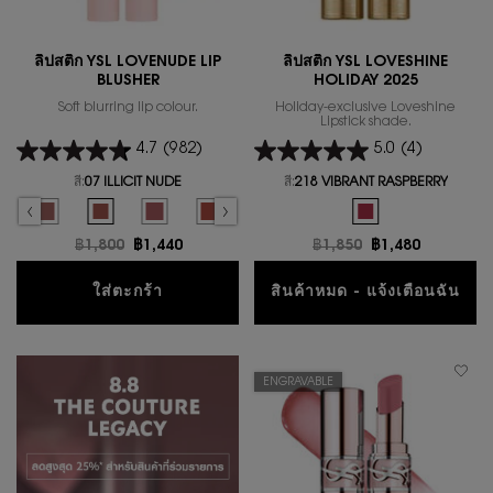
ลิปสติก YSL LOVENUDE LIP
ลิปสติก YSL LOVESHINE
BLUSHER
HOLIDAY 2025
Soft blurring lip colour.
Holiday-exclusive Loveshine
Lipstick shade.
4.7
(982)
5.0
(4)
สี:
07 ILLICIT NUDE
สี:
218 VIBRANT RASPBERRY
Select a colour
for ลิปสติก YSL LOVENUDE LIP BLUSHER
One colour available
elected
9 3AM ESPRESSO color for ลิปสติก YSL LOVENUDE LIP BLUSHER, 1 of 10
Selected
08 MAUVE-HAZE color for ลิปสติก YSL LOVENUDE LIP BLUSHER, 2 of 10
Selected
07 ILLICIT NUDE color for ลิปสติก YSL LOVENUDE LIP BLUSHER, 3 
Selected
06 NAUGHTY PINK color for ลิปสติก YSL LOVENUDE LIP 
Selected
05 APPLE SIN color for ลิปสติก YSL LOVENUDE 
Selected
04 RED-HANDED color for ลิปสติก YS
Selected
03 TAUPE FLIRT color for ลิ
Selected
The product variatio
Selected
02 SASSY PEACH col
Selected
01 UNDRESS
S
4
ราคาเก่า
฿1,800
ราคาใหม่
฿1,440
ราคาเก่า
฿1,850
ราคาใหม่
฿1,480
ลิปสติก YSL LOVENUDE LIP BLUSHER
ใส่ตะกร้า
สินค้าหมด - แจ้งเตือนฉัน
WHEN THE ลิปส
ENGRAVABLE