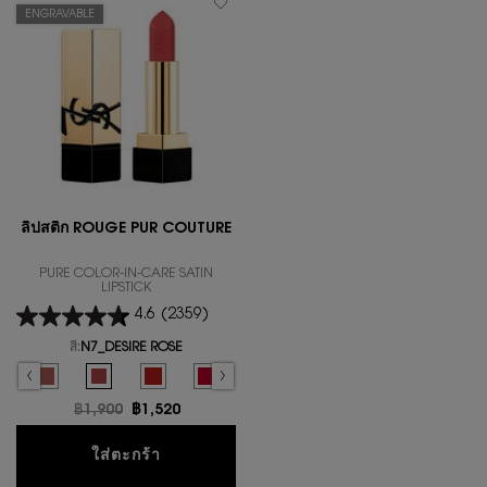
ENGRAVABLE
ลิปสติก ROUGE PUR COUTURE
PURE COLOR-IN-CARE SATIN
LIPSTICK
4.6
(2359)
สี:
N7_DESIRE ROSE
Select a colour
for ลิปสติก ROUGE PUR COUTURE
r for ลิปสติก ROUGE PUR COUTURE, 1 of 27
lor for ลิปสติก ROUGE PUR COUTURE, 2 of 27
OUGE MUSE color for ลิปสติก ROUGE PUR COUTURE, 3 of 27
ock, R1971_ROUGE PROVOCATION color for ลิปสติก ROUGE PUR COUTURE, 4 of 27
ut of stock, R8_ROUGE LEGION color for ลิปสติก ROUGE PUR COUTURE, 5 of 27
ion is out of stock, N1_BEIGE TRENCH color for ลิปสติก ROUGE PUR COUTURE, 6 o
 NU color for ลิปสติก ROUGE PUR COUTURE, 7 of 27
elected
he product variation is out of stock, O4_RUSTY ORANGE color for ลิปสติก ROUG
Selected
The product variation is out of stock, N12_NUDE INSTINCT color for ลิป
Selected
N7_DESIRE ROSE color for ลิปสติก ROUGE PUR COUTURE, 10 of 2
Selected
The product variation is out of stock, R4_ROUGE EXT
Selected
The product variation is out of stock, R7_RO
Selected
The product variation is out of sto
Selected
The product variation is ou
Selected
The product variat
Selected
The produc
S
T
ราคาเก่า
฿1,900
ราคาใหม่
฿1,520
ลิปสติก ROUGE PUR COUTURE
ใส่ตะกร้า