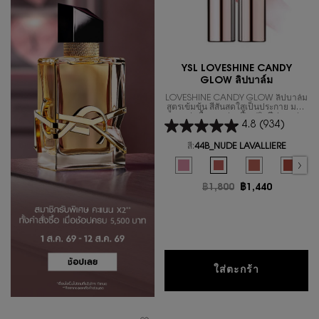
YSL LOVESHINE CANDY
GLOW ลิปบาล์ม
LOVESHINE CANDY GLOW ลิปบาล์ม
สูตรเข้มข้น สีสันสดใสเป็นประกาย มอบ
ความชุ่มชื้นและช่วยฟื้นฟูริมฝีปากอย่าง
4.8
(934)
ล้ำลึก แลดูสุขภาพดีตลอดทั้งวัน
สี:
44B_NUDE LAVALLIERE
Select a colour
for YSL LOVESHINE CA
Selected
1B_PINK SUNRISE color for YSL L
Selected
44B_NUDE LAVALLIERE co
Selected
3B_ROSEWOOD BL
Select
7B_NUD
ราคาเก่า
฿1,800
ราคาใหม่
฿1,440
YSL LOVES
ใส่ตะกร้า