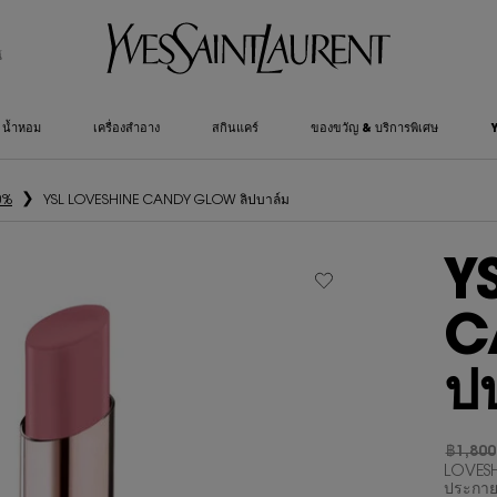
์
น้ำหอม
เครื่องสำอาง
สกินแคร์
ของขวัญ & บริการพิเศษ
0%
YSL LOVESHINE CANDY GLOW ลิปบาล์ม
Y
C
ป
฿1,800
ราคาเก่
ราคาให
LOVESH
ประกาย 