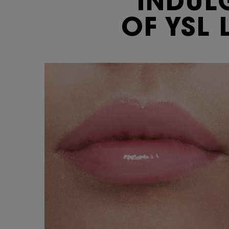
INDUL
OF
YSL