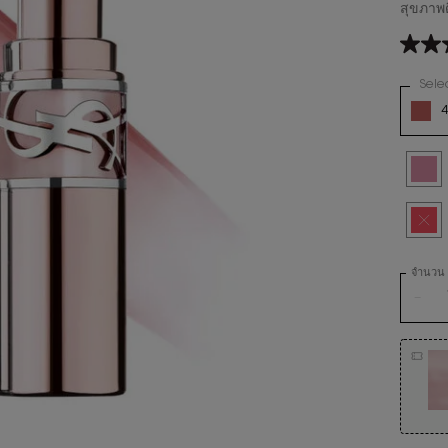
สุขภาพด
4.8
จาก
5
Sele
Variatio
ดาว
4
ค่า
คะแน
เฉลี่ย
Read
Selec
1B_PIN
934
Revie
ลิงก์
Selec
สินค้า
หน้า
เดียวกั
จำนวน
−