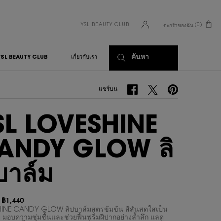
YSL BEAUTY CLUB
0
ตะกร้าของฉัน
0 PRODUCT IN CART
ค้นหา
YSL BEAUTY CLUB
เกี่ยวกับเรา
แชร์บน Facebook
แชร์บน Twitter
แชร์บน Pinterest
แชร์บน
SL LOVESHINE
ANDY GLOW ลิ
บาล์ม
฿1,440
า
ม่
INE CANDY GLOW ลิปบาล์มสูตรข้มข้น สีสันสดใสเป็น
มอบความชุ่มชื้นและช่วยฟื้นฟูริมฝีปากอย่างล้ำลึก แลดู