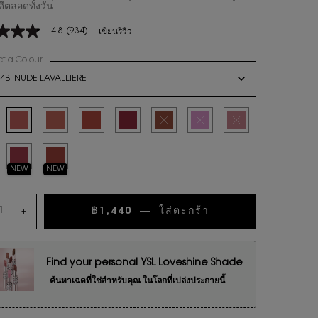
ีตลอดทั้งวัน
4.8
(934)
เขียนรีวิว
ct a Colour
for YSL LOVESHINE CANDY GLOW ลิปบาล์ม
n select
4B_NUDE LAVALLIERE
น
ted
K SUNRISE, 1 of 11
Selected
44B_NUDE LAVALLIERE, 2 of 11
Selected
3B_ROSEWOOD BLUSH, 3 of 11
Selected
7B_NUDE PLEASURE, 4 of 11
Selected
5B_NUDE CRUSH, 5 of 11
Selected
สินค้าหมดแล้วค่ะ
Selected
สินค้าหมดแล้วค่ะ
Selected
สินค้าหมดแล้วค่ะ
ws.
ted
หมดแล้วค่ะ
Selected
11B BERRY LOLLY, 10 of 11
Selected
12B_SWEET TANGERINE, 11 of 11
NEW
NEW
น
฿1,440
―
ใส่ตะกร้า
YSL LOVESHINE C
+
Find your personal YSL Loveshine Shade
ค้นหาเฉดที่ใช่สำหรับคุณ ในโลกที่เปล่งประกายนี้