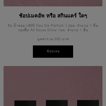
ช้อปเมคอัพ หรือ สกินแคร์ ใดๆ
รับ นํ้าหอม LIBRE Eau De Parfum 1.2มล. จำนวน 1 ชิ้น
รองพื้น All Hours Glow 1มล. จำนวน 1 ชิ้น
มูลค่ารวม 350 บาท
ช้อปเลย