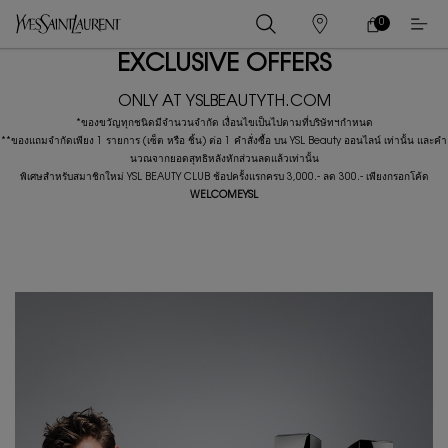
0
0 PRODUCT IN
ร้าน
ตะกร้า
ค้า
ของ
เนื้อหาหลัก
EXCLUSIVE OFFERS
ฉัน
ONLY AT YSLBEAUTYTH.COM
*ของขวัญทุกชนิดมีจำนวนจำกัด เงื่อนไขเป็นไปตามที่บริษัทฯกำหนด
**ของแถมจำกัดเพียง 1 รายการ (เซ็ต หรือ ชิ้น) ต่อ 1 คำสั่งซื้อ บน YSL Beauty ออนไลน์ เท่านั้น และคํา
นวณจากยอดสุทธิหลังหักส่วนลดแล้วเท่านั้น
พิเศษสำหรับสมาชิกใหม่ YSL BEAUTY CLUB ช้อปครั้งแรกครบ 3,000.- ลด 300.- เพียงกรอกโค้ด
WELCOMEYSL