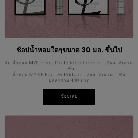
ช้อปน้ำหอมใดๆขนาด 30 มล. ขึ้นไป
รับ นํ้าหอม MYSLF Eau De Toilette Intense 1.2มล. จำนวน
1 ชิ้น
นํ้าหอม MYSLF Eau De Parfum 1.2มล. จำนวน 1 ชิ้น
มูลค่ารวม 400 บาท
ช้อปเลย