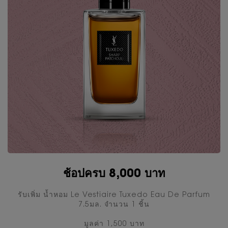
ช้อปครบ 8,000 บาท
รับเพิ่ม นํ้าหอม Le Vestiaire Tuxedo Eau De Parfum
7.5มล. จำนวน 1 ชิ้น
มูลค่า 1,500 บาท