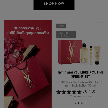
SHOP NOW
NEW
LIMITED
EDITION
ชุดน้ำหอม YSL LIBRE ROUTINE
SPRING SET
LIBRE Eau De Parfum 90 ml + 10
ml + Body Lotion 50 ml
5.0
(10)
One ขนาด only
for ชุดน้ำหอ
GIFT SET