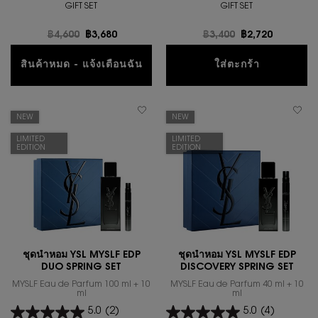
GIFT SET
GIFT SET
ราคาเก่า
฿4,600
ราคาใหม่
฿3,680
ราคาเก่า
฿3,400
ราคาใหม่
฿2,720
ชุดเมคอัพ 
สินค้าหมด - แจ้งเตือนฉัน
ใส่ตะกร้า
WHEN THE ชุดน้ำหอม YSL LIBRE EDP DUO SPR
NEW
NEW
LIMITED
LIMITED
EDITION
EDITION
ชุดน้ำหอม YSL MYSLF EDP
ชุดน้ำหอม YSL MYSLF EDP
DUO SPRING SET
DISCOVERY SPRING SET
MYSLF Eau de Parfum 100 ml + 10
MYSLF Eau de Parfum 40 ml + 10
ml
ml
5.0
(2)
5.0
(4)