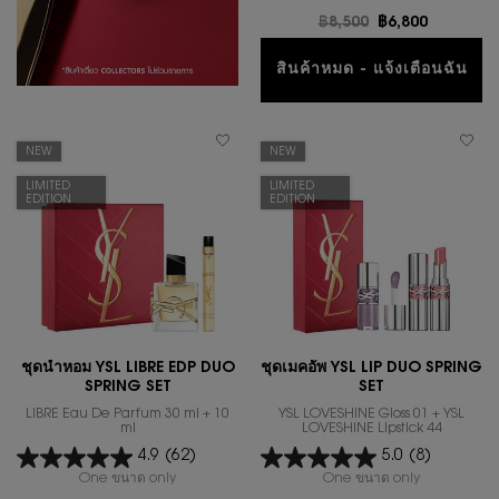
ราคาเก่า
฿8,500
ราคาใหม่
฿6,800
สินค้าหมด - แจ้งเตือนฉัน
WHEN THE ชุดน
NEW
NEW
LIMITED
LIMITED
EDITION
EDITION
ชุดน้ำหอม YSL LIBRE EDP DUO
ชุดเมคอัพ YSL LIP DUO SPRING
SPRING SET
SET
LIBRE Eau De Parfum 30 ml + 10
YSL LOVESHINE Gloss 01 + YSL
ml
LOVESHINE Lipstick 44
4.9
(62)
5.0
(8)
One ขนาด only
for ชุดน้ำหอม YSL LIBRE EDP DUO SPRING SET
One ขนาด only
for ชุดเมคอั