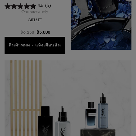
4.6
(5)
One ขนาด only
for ชุดน้ำหอม YSL Y EDP DUO SPRING SET
GIFT SET
ราคาเก่า
฿6,250
ราคาใหม่
฿5,000
สินค้าหมด - แจ้งเตือนฉัน
WHEN THE ชุดน้ำหอม YSL 