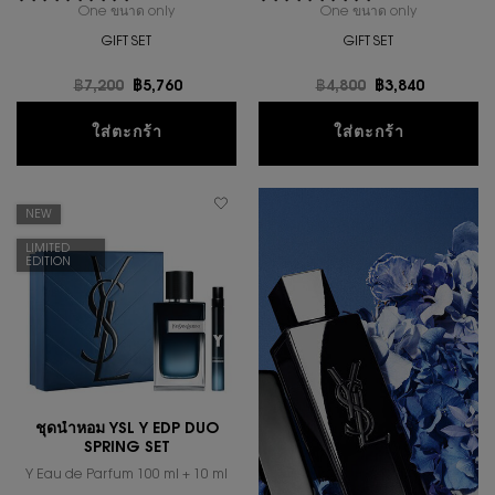
One ขนาด only
for ชุดน้ำหอม YSL MYSLF EDP DUO SPRING SET
One ขนาด only
for ชุดน้ำห
GIFT SET
GIFT SET
ราคาเก่า
฿7,200
ราคาใหม่
฿5,760
ราคาเก่า
฿4,800
ราคาใหม่
฿3,840
ชุดน้ำหอม YSL MYSLF EDP DUO SPRING 
ชุดน้ำหอม
ใส่ตะกร้า
ใส่ตะกร้า
NEW
LIMITED
EDITION
ชุดน้ำหอม YSL Y EDP DUO
SPRING SET
Y Eau de Parfum 100 ml + 10 ml