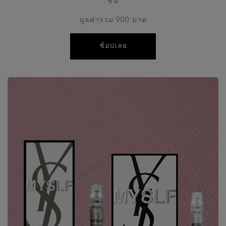
ชิ้น
มูลค่ารวม 900 บาท
ช้อปเลย