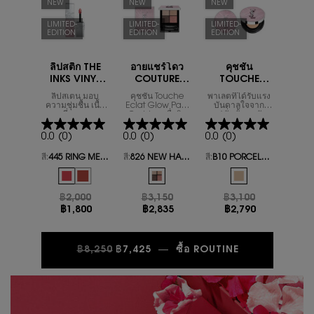
NEW
NEW
NEW
LIMITED-
LIMITED-
LIMITED-
EDITION
EDITION
EDITION
ลิปสติก THE
อายแชร์โดว
คุชชั่น
INKS VINYL
COUTURE
TOUCHE
CREAM
MINI CLUTCH
ECLAT GLOW
ลิปสเตน มอบ
คุชชั่น Touche
พาเลตที่ได้รับแรง
LIGHT-
LIGHT-
PACT LIGHT-
ความชุ่มชื้น เนื้อ
Eclat Glow Pact
บันดาลใจจาก
กลอสซี่ มอบความ
FLIRTING
Cushion เพื่อผิว
FLIRTING
แฟชั่นชั้นสูง อัด
FLIRTING
ชุ่มชื้นให้ริมฝีปาก
กระจ่างใส พวง
แน่นด้วยเฉดสีสวย
COLLECTOR
COLLECTOR
COLLECTOR
ตลอดวัน
แก้มเปล่งปลั่ง และ
สะกดใจที่ยากจะ
0.0
(0)
0.0
(0)
0.0
(0)
สีผิวที่ดูสว่างขึ้น
ต้านทาน เอกสิทธิ์
เฉพาะเทศกาลกิซี
สี:
445 RING ME PINK
สี:
826 NEW HARMONY
สี:
B10 PORCELAIN
(Qixi) ปี 2026 นี้
เท่านั้น
Select a colour
for ลิปสติก THE INKS VINYL CREAM LIGHT-FLIRTING C
One colour available
One colour available
Selected
445 RING ME PINK color for ลิปสติก THE INKS VINYL CREAM LIG
Selected
610 Nude Champion color for ลิปสติก THE INKS VINYL CR
Selected
826 NEW HARMONY color for อายแชร์โด
Selected
B10 PORCELAIN col
ราคาเก่า
฿2,000
ราคาใหม่
ราคาเก่า
฿3,150
ราคาใหม่
ราคาเก่า
฿3,100
ราคาใหม่
฿1,800
฿2,835
฿2,790
ราคาเก่า
ราคาใหม่
฿8,250
฿7,425
―
ซื้อ ROUTINE
NULL