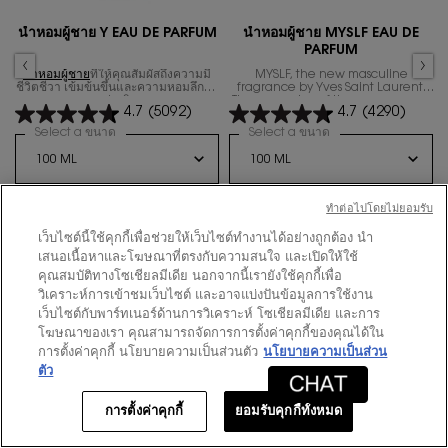
M
นํ้าหอมผู้ชาย Y EAU DE PARFUM
น้ำหอมผู้ชาย MYSLF EAU DE
PARFUM
น้ำหอมผู้ชาย
ที่ให้คุณสัมผัสถึงความมี
MYSLF, the new masculine
บ
ชีวิตชีวา เข้มข้นขึ้นและความหอมลึกลับ
fragrance by Yves Saint Laurent.
กว่าเดิม
The expression of the man​ you are
4.7
(5092)
4.7
(4290)
with all your nuances.
Select a ขนาด
for นํ้าหอมผู้ชาย Y EAU DE PARFUM
Select a ขนาด
for น้ำหอมผู้ชาย MY
ู้ชาย Y EAU DE PARFUM
ราคาเก่า
฿6,100
ราคาใหม่
฿4,880
ราคาเก่า
฿6,050
ราคาใหม่
฿4,840
ทําต่อไปโดยไม่ยอมรับ
เว็บไซต์นี้ใช้คุกกี้เพื่อช่วยให้เว็บไซต์ทำงานได้อย่างถูกต้อง นำ
นํ้าหอมผู้ชาย Y EAU DE PARFUM
น้ำหอมผู้ช
ใส่ตะกร้า
ใส่ตะกร้า
เสนอเนื้อหาและโฆษณาที่ตรงกับความสนใจ และเปิดให้ใช้
คุณสมบัติทางโซเชียลมีเดีย นอกจากนี้เรายังใช้คุกกี้เพื่อ
วิเคราะห์การเข้าชมเว็บไซต์ และอาจแบ่งปันข้อมูลการใช้งาน
เว็บไซต์กับพาร์ทเนอร์ด้านการวิเคราะห์ โซเชียลมีเดีย และการ
โฆษณาของเรา คุณสามารถจัดการการตั้งค่าคุกกี้ของคุณได้ใน
การตั้งค่าคุกกี้ นโยบายความเป็นส่วนตัว
นโยบายความเป็นส่วน
ตัว
การตั้งค่าคุกกี้
ยอมรับคุกกี้ทั้งหมด
สมาชิก
ข้อเสนอพิเศษออนไลน์
0