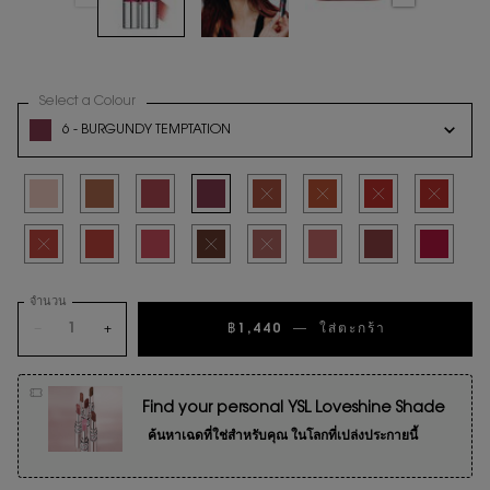
Select a Colour
for ลิปสติก YSL LOVESHINE CANDY GLAZE
Variation select
6 - BURGUNDY TEMPTATION
Selected
2 - Healthy Glow Plumper, 1 of 16
Selected
4 - Nude Pleasure, 2 of 16
Selected
5 - Pink Satisfaction, 3 of 16
Selected
6 - Burgundy Temptation, 4 of 16
Selected
สินค้าหมดแล้วค่ะ
Selected
สินค้าหมดแล้วค่ะ
Selected
สินค้าหมดแล้วค่ะ
Selected
สินค้าหมดแล
Selected
สินค้าหมดแล้วค่ะ
Selected
12 - Coral Excitement, 10 of 16
Selected
13_Flashing_Rose, 11 of 16
Selected
สินค้าหมดแล้วค่ะ
Selected
สินค้าหมดแล้วค่ะ
Selected
44 Nude Lavallière, 14 of 16
Selected
16 WATERMELON HIG
Selected
17 STRAWB
จำนวน
−
+
฿1,440
―
ใส่ตะกร้า
ลิปสติก YS
Find your personal YSL Loveshine Shade
ค้นหาเฉดที่ใช่สำหรับคุณ ในโลกที่เปล่งประกายนี้