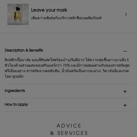
Leave your mark
เพิ่มความพิเศษกับบริการสลักชื่อบนผลิตภัณฑ์
PDP Tabs
Description & Benefits
ลิปสติกเนื้อบาล์ม มอบสีสันสดใสพร้อมบำรุงริมฝีปาก ให้ความชุ่มชื้นยาวนานถึง 8
ชั่วโมงด้วยส่วนผสมของสกินแคร์กว่า 78% และมีการผสมผสานกันของสารสกัดสุด
พรีเมี่ยมอย่าง สารสกัดจากผลทับทิม, น้ำมันสกัดเย็นจากมะม่วง, วิตามันอีและกรด
ไฮยาลูรอนิก
Ingredients
How to apply
A D V I C E
& S E R V I C E S