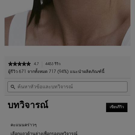
PDP Reviews
★★★★★
★★★★★
4.7
4453 รีวิว
การ
4.7
ดำเนิน
ผู้รีวิว 671 จากทั้งหมด 717 (94%) แนะนำผลิตภัณฑ์นี้
จาก
การ
ค้นหา
ค้น
5
นี้
หัวข้อ
ϙ
หัวข
ดาว
จะ
และ
และ
นำ
อ่าน
บท
บท
คุณ
รีวิว
บทวิจารณ์
วิจารณ์
วิจา
ไป
สำหรับ
เขียนรีวิว
.
ที่
ลิปสติก
การ
รีวิว
YSL
ดำเนิน
LOVESHINE
การ
คะแนนคร่าวๆ
CANDY
นี้
GLAZE
เลือกแถวด้านล่างเพื่อกรองบทวิจารณ์