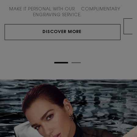
MAKE IT PERSONAL WITH OUR COMPLIMENTARY
T
ENGRAVING SERVICE.
DISCOVER MORE