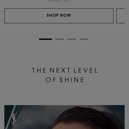
SHADE 02
SHOP NOW
T H E N E X T L E V E L
O F S H I N E