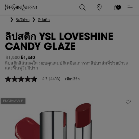
0
0 PRODUCT IN
ร้าน
ตะกร้า
ค้า
ของ
เนื้อหาหลัก
...
ริมฝีปาก
ลิปสติก
ฉัน
ลิปสติก YSL LOVESHINE
CANDY GLAZE
฿1,800
฿1,440
ราคาเก่า
ราคาใหม่
ลิปสติกสีสันสดใส มอบคุณสมบัติเหมือนการทาลิปบาล์มที่ช่วยบำรุง
และฟื้นฟูริมฝีปาก
4.7
(4453)
เขียนรีวิว
4.7
จาก
5
ดาว
ค่า
ENGRAVABLE
คะแนน
เฉลี่ย
Read
4453
Reviews.
ลิงก์
หน้า