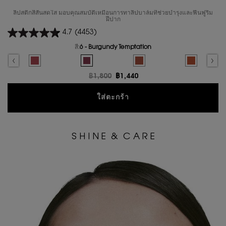
ลิปสติกสีสันสดใส มอบคุณสมบัติเหมือนการทาลิปบาล์มที่ช่วยบำรุงและฟื้นฟูริม
ฝีปาก
4.7
(4453)
สี:
6 - Burgundy Temptation
Select a colour
for ลิปสติก YSL LOVESHINE CANDY GLAZE
r color for ลิปสติก YSL LOVESHINE CANDY GLAZE, 1 of 16
ted
ude Pleasure color for ลิปสติก YSL LOVESHINE CANDY GLAZE, 2 of 16
Selected
5 - Pink Satisfaction color for ลิปสติก YSL LOVESHINE CANDY GLAZE,
Selected
6 - Burgundy Temptation color for ลิปสติก YSL 
Selected
The product variation is out of
Selected
The product 
ราคาเก่า
฿1,800
ราคาใหม่
฿1,440
ลิปสติก YSL LOVESHINE 
ใส่ตะกร้า
S H I N E & C A R E