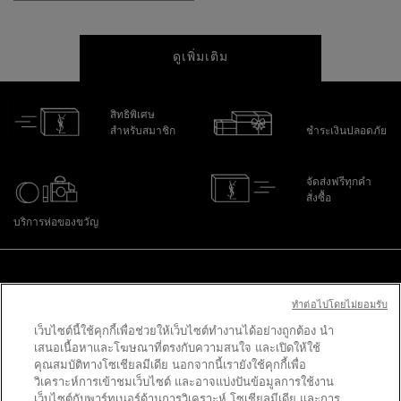
ดูเพิ่มเติม
สิทธิพิเศษ
สำหรับสมาชิก
ชำระเงินปลอดภัย
จัดส่งฟรีทุกคำ
สั่งซื้อ
บริการห่อของขวัญ
ไปที่ส่วนล่าง
ทําต่อไปโดยไม่ยอมรับ
เว็บไซต์นี้ใช้คุกกี้เพื่อช่วยให้เว็บไซต์ทำงานได้อย่างถูกต้อง นำ
PURCHASE OPTION
เสนอเนื้อหาและโฆษณาที่ตรงกับความสนใจ และเปิดให้ใช้
คุณสมบัติทางโซเชียลมีเดีย นอกจากนี้เรายังใช้คุกกี้เพื่อ
฿ - TH (TH)
วิเคราะห์การเข้าชมเว็บไซต์ และอาจแบ่งปันข้อมูลการใช้งาน
เว็บไซต์กับพาร์ทเนอร์ด้านการวิเคราะห์ โซเชียลมีเดีย และการ