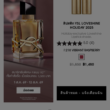
ลิปสติก YSL LOVESHINE
HOLIDAY 2025
Holiday-exclusive Loveshine
Lipstick shade.
5.0
(4)
สี:
218 VIBRANT RASPBERRY
One colour available
Selected
The product variatio
ราคาเก่า
฿1,850
ราคาใหม่
฿1,480
สินค้าหมด - แจ้งเตือนฉัน
WHEN THE ลิปส