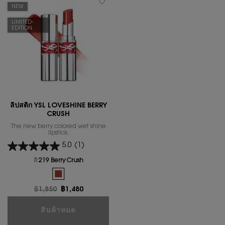
NEW
LIMITED-
EDITION
ลิปสติก YSL LOVESHINE BERRY
CRUSH
The new berry colored wet shine
lipstick.
5.0
(1)
สี:
219 Berry Crush
One colour available
Selected
The product variation is out of stock, 219 Berry Crush colo
ราคาเก่า
฿1,850
ราคาใหม่
฿1,480
ลิปสติก YSL LOVESHINE BERRY CRUSH
สินค้าหมด