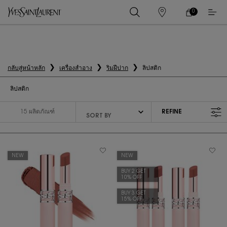
0
0 PRODUCT IN
ร้าน
ตะกร้า
ค้า
ของ
เนื้อหาหลัก
ฉัน
กลับสู่หน้าหลัก
เครื่องสำอาง
ริมฝีปาก
ลิปสติก
ลิปสติก
15 ผลิตภัณฑ์
REFINE
FILTER MENU
NEW
NEW
BUY 2 GET
10% OFF
BUY 3 GET
15% OFF