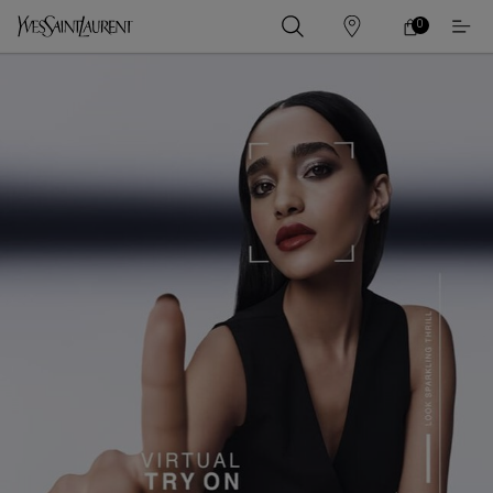
0
0 PRODUCT IN
ร้าน
ตะกร้า
ค้า
ของ
เนื้อหาหลัก
ฉัน