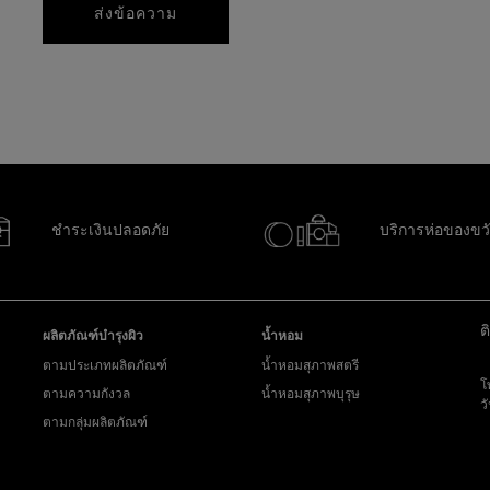
ส่งข้อความ
ชำระเงินปลอดภัย
บริการห่อของขว
ต
ผลิตภัณฑ์บำรุงผิว
น้ำหอม
ตามประเภทผลิตภัณฑ์
น้ำหอมสุภาพสตรี
โ
ตามความกังวล
น้ำหอมสุภาพบุรุษ
ว
ตามกลุ่มผลิตภัณฑ์
ส่
y