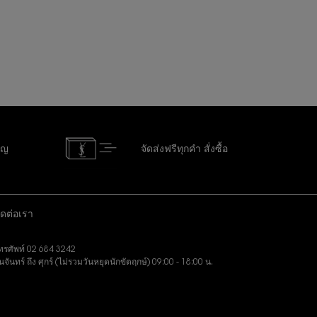
ัญ
จัดส่งฟรีทุกคำ
สั่งซื้อ
ิดต่อเรา
ทรศัพท์ 02 684 3242
ันจันทร์ ถึง ศุกร์ (ไม่รวมวันหยุดนักขัตฤกษ์) 09:00 - 18:00 น.
งอีเมล:
slbeauty.cs@loreal.com