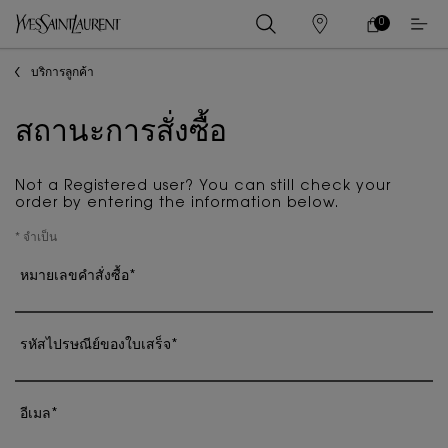
0
0 PRODUCT IN
ร้าน
ตะกร้า
ค้า
ของ
เนื้อหาหลัก
บริการลูกค้า
ฉัน
สถานะการสั่งซื้อ
Not a Registered user? You can still check your
order by entering the information below.
* จำเป็น
หมายเลขคำสั่งซื้อ
*
รหัสไปรษณีย์ของใบเสร็จ
*
อีเมล
*