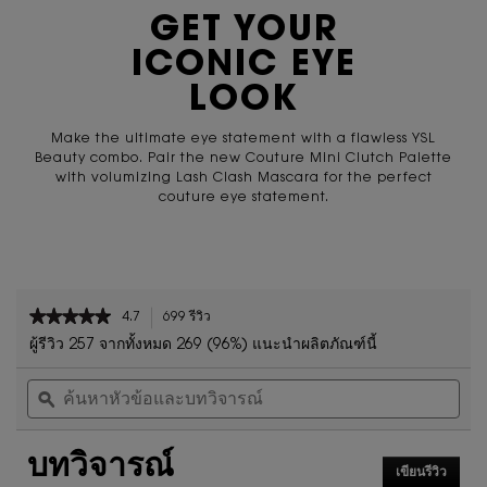
GET YOUR
ICONIC EYE
LOOK
Make the ultimate eye statement with a flawless
YSL
Beauty combo. Pair the new Couture Mini Clutch Palette
with volumizing Lash Clash Mascara for the perfect
couture
eye statement.
zpdp-section-slot-3-Einstein-RecentlyViewed
PDP Reviews
★★★★★
★★★★★
4.7
699 รีวิว
การ
4.7
ดำเนิน
ผู้รีวิว 257 จากทั้งหมด 269 (96%) แนะนำผลิตภัณฑ์นี้
จาก
การ
ค้นหา
ค้น
5
นี้
หัวข้อ
ϙ
หัวข
ดาว
จะ
และ
และ
นำ
อ่าน
บท
บท
คุณ
รีวิว
บทวิจารณ์
วิจารณ์
วิจา
ไป
สำหรับ
เขียนรีวิว
.
ที่