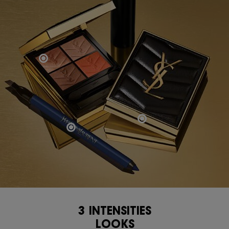
3 INTENSITIES
<span class="h-text-size-50-for-large">3 INTENSITIES<br class="h-hide-for-lar
LOOKS