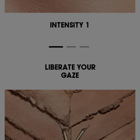
INTENSITY 1
LIBERATE YOUR
<span class="h-text-size-50-for-large">LIBERATE YOUR<br class="h-hide-for-l
GAZE