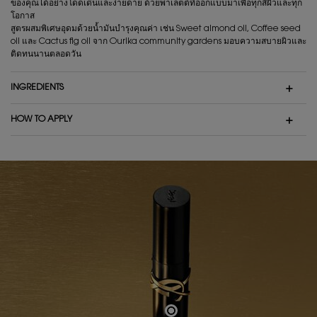
ของคุณได้อย่างโดดเด่นและง่ายดาย ด้วยพาเลตต์ที่ออกแบบมาเพื่อทุกสีผิวและทุก
โอกาส
สูตรผสมพิเศษอุดมด้วยน้ำมันบำรุงคุณค่า เช่น Sweet almond oil, Coffee seed
oil และ Cactus fig oil จาก Ourika community gardens มอบความสบายผิวและ
ติดทนนานตลอดวัน
INGREDIENTS
HOW TO APPLY