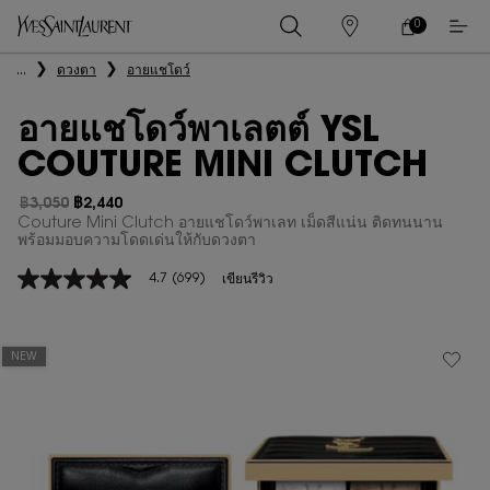
0
0 PRODUCT IN
ร้าน
ตะกร้า
ค้า
ของ
เนื้อหาหลัก
...
ดวงตา
อายแชโดว์
ฉัน
อายแชโดว์พาเลตต์ YSL
COUTURE MINI CLUTCH
฿3,050
฿2,440
ราคาเก่า
ราคาใหม่
Couture Mini Clutch อายแชโดว์พาเลท เม็ดสีแน่น ติดทนนาน
พร้อมมอบความโดดเด่นให้กับดวงตา
4.7
(699)
เขียนรีวิว
4.7
จาก
5
ดาว
ค่า
NEW
คะแนน
เฉลี่ย
Read
699
Reviews.
ลิงก์
หน้า