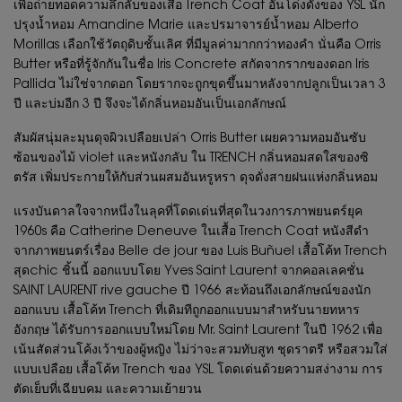
เพื่อถ่ายทอดความลึกลับของเสื้อ Trench Coat อันโด่งดังของ YSL นัก
ปรุงน้ำหอม Amandine Marie และปรมาจารย์น้ำหอม Alberto
Morillas เลือกใช้วัตถุดิบชั้นเลิศ ที่มีมูลค่ามากกว่าทองคำ นั่นคือ Orris
Butter หรือที่รู้จักกันในชื่อ Iris Concrete สกัดจากรากของดอก Iris
Pallida ไม่ใช่จากดอก โดยรากจะถูกขุดขึ้นมาหลังจากปลูกเป็นเวลา 3
ปี และบ่มอีก 3 ปี จึงจะได้กลิ่นหอมอันเป็นเอกลักษณ์
สัมผัสนุ่มละมุนดุจผิวเปลือยเปล่า Orris Butter เผยความหอมอันซับ
ซ้อนของไม้ violet และหนังกลับ ใน TRENCH กลิ่นหอมสดใสของซิ
ตรัส เพิ่มประกายให้กับส่วนผสมอันหรูหรา ดุจดั่งสายฝนแห่งกลิ่นหอม
แรงบันดาลใจจากหนึ่งในลุคที่โดดเด่นที่สุดในวงการภาพยนตร์ยุค
1960s คือ Catherine Deneuve ในเสื้อ Trench Coat หนังสีดำ
จากภาพยนตร์เรื่อง Belle de jour ของ Luis Buñuel เสื้อโค้ท Trench
สุดchic ชิ้นนี้ ออกแบบโดย Yves Saint Laurent จากคอลเลคชั่น
SAINT LAURENT rive gauche ปี 1966 สะท้อนถึงเอกลักษณ์ของนัก
ออกแบบ เสื้อโค้ท Trench ที่เดิมทีถูกออกแบบมาสำหรับนายทหาร
อังกฤษ ได้รับการออกแบบใหม่โดย Mr. Saint Laurent ในปี 1962 เพื่อ
เน้นสัดส่วนโค้งเว้าของผู้หญิง ไม่ว่าจะสวมทับสูท ชุดราตรี หรือสวมใส่
แบบเปลือย เสื้อโค้ท Trench ของ YSL โดดเด่นด้วยความสง่างาม การ
ตัดเย็บที่เฉียบคม และความเย้ายวน