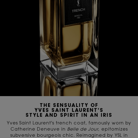
THE SENSUALITY OF
YVES SAINT LAURENT’S
STYLE AND SPIRIT IN AN IRIS
Yves Saint Laurent's trench coat, famously worn by
Catherine Deneuve in
Belle de Jour
, epitomizes
subversive bourgeois chic. Reimagined by YSL in