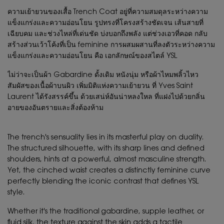
ความเย้ายวนของเสื้อ Trench Coat อยู่ที่ความสมดุลระหว่างความ
แข็งแกร่งและความอ่อนโยน รูปทรงที่โครงสร้างชัดเจน เส้นสายที่
เฉียบคม และช่วงไหล่ที่เด่นชัด บ่งบอกถึงพลัง แต่ช่วงเอวที่คอด กลับ
สร้างส่วนเว้าโค้งที่เป็น feminine การผสมผสานที่ลงตัวระหว่างความ
แข็งแกร่งและความอ่อนโยน คือ เอกลักษณ์ของสไตล์ YSL
ไม่ว่าจะเป็นผ้า Gabardine ดั้งเดิม หนังนุ่ม หรือผ้าไหมพลิ้วไหว
สัมผัสของเนื้อผ้าบนผิว เพิ่มมิติแห่งความเย้ายวน ที่ Yves Saint
Laurent ได้รังสรรค์ขึ้น ด้วยเสน่ห์อันน่าหลงใหล ที่แฝงไปด้วยกลิ่น
อายของอันตรายและสิ่งต้องห้าม
The trench's sensuality lies in its masterful play on duality.
The structured silhouette, with its sharp lines and defined
shoulders, hints at a powerful, almost masculine strength.
Yet, the cinched waist creates a distinctly feminine curve
perfectly blending the iconic contrast that defines YSL
style.
Whether it's the traditional gabardine, supple leather, or
fluid silk, the texture against the skin adds a tactile