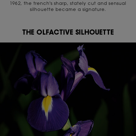
1962, the trench's sharp, stately cut and sensual
silhouette became a signature.
THE OLFACTIVE SILHOUETTE
THE OLFACTIVE SILHOUETTE