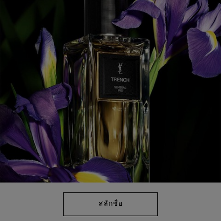
Read
19
Reviews.
ลิงก์
หน้า
เดียวกัน
สลักชื่อ