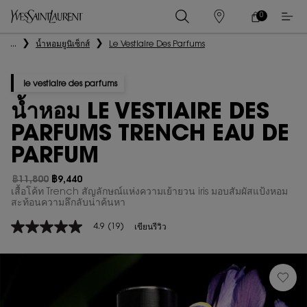
0
0 PRODUCT IN
ร้าน
ตะกร้า
ค้า
ของ
เนื้อหาหลัก
...
น้ำหอมยูนิเซ็กส์
Le Vestiaire Des Parfums
ฉัน
le vestiaire des parfums
น้ำหอม LE VESTIAIRE DES
PARFUMS TRENCH EAU DE
PARFUM
฿11,800
฿9,440
ราคาเก่า
ราคาใหม่
เสื้อโค้ท Trench สัญลักษณ์แห่งความเย้ายวน iris มอบสัมผัสแป้งหอม
สะท้อนความลึกลับน่าค้นหา
4.9
(19)
เขียนรีวิว
4.9
จาก
5
ดาว
ค่า
คะแนน
เฉลี่ย