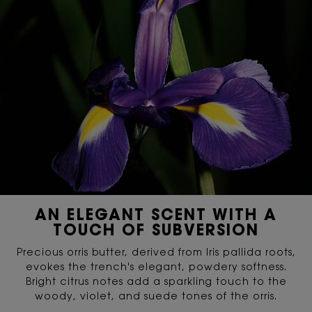
AN ELEGANT SCENT WITH A
TOUCH OF SUBVERSION
Precious orris butter, derived from Iris pallida roots,
evokes the trench's elegant, powdery softness.
Bright citrus notes add a sparkling touch to the
woody, violet, and suede tones of the orris.