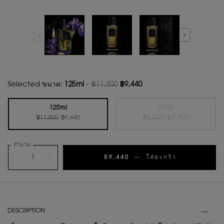
Selected ขนาด:
125ml
-
฿11,800
฿9,440
ราคาเก่า
ราคาใหม่
35ml
125ml
ราคาเก่า
ราคาใหม่
ราคาเก่า
ราคาใหม่
Selected
สินค้าหมดแล้วค่ะ {
, 2 of 2
฿6,000
฿4,800
Selected
, 1 of 2
฿11,800
฿9,440
จำนวน
−
+
฿9,440
―
ใส่ตะกร้า
น้ำหอม LE 
PDP Tabs
DESCRIPTION