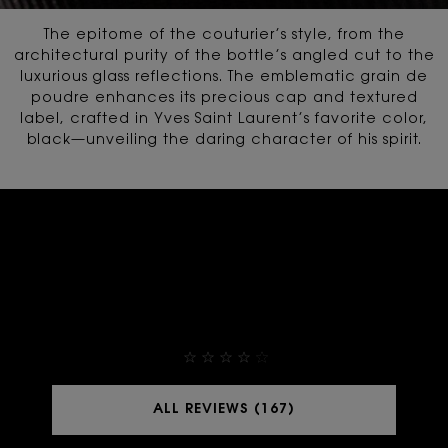
The epitome of the couturier’s style, from the
architectural purity of the bottle’s angled cut
to the
luxurious glass reflections. The emblematic grain de
poudre enhances its precious cap and textured
label,
crafted in Yves Saint Laurent’s favorite color,
black—unveiling the daring character of his spirit.
THEY ALREADY LOVE IT
4,9
ALL REVIEWS (167)