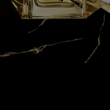
YOUR
FOREVER
ACCESSORY
IT BOTTLE
With its trim geometric lines of a tailored
suit and its sleek
golden chain wound
around the neck, the Libre bottle has
been
made to be a couture piece you want to
keep. With the
new 100ml Refill, your LIBRE
Eau de Parfum it-bottle becomes