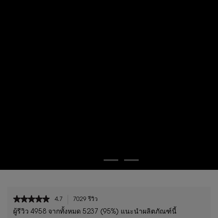
Laurent
ลับจาก
น้ำหอมฟลอรัล ลาเวนเดอร์ที่
เลือกส
ผสมผสานความหรูหราของปารีสและ
เพื่อส
ความมี
หอมอัน
ชีวิตชีวาของนิวยอร์ก
ที่ซึ่งน้ำหอมนี้ได้รับการสร้างสรรค์
ขึ้นโดยนักปรุงน้ำหอมระดับ
ปรมาจารย์
อานน์ ฟลิโป (Anne Flipo) และ
คาร์ลอส เบนาอิม (Carlos Benaïm)
PDP Reviews
★★★★★
★★★★★
4.7
7029 รีวิว
การ
4.7
ดำเนิน
ผู้รีวิว 4958 จากทั้งหมด 5237 (95%) แนะนำผลิตภัณฑ์นี้
จาก