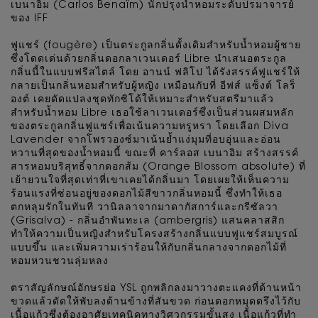
เบนาอิม (Carlos Benaïm) นักปรุงน้ำหอมระดับปรมาจารย์
ของ IFF
ฟูแชร์ (fougère) เป็นตระกูลกลิ่นดั้งเดิมสำหรับน้ำหอมผู้ชาย
ซึ่งโดดเด่นด้วยกลิ่นดอกลาเวนเดอร์ Libre นำเสนอตระกูล
กลิ่นนี้ในแบบฟรีสไตล์ โดย อานน์ ฟลิโป ได้รังสรรค์ฟูแชร์ให้
กลายเป็นกลิ่นหอมสำหรับผู้หญิง เหมือนกับที่ อีฟส์ แซ็งต์ โลร็
องต์ เคยดัดแปลงชุดทักซิโด้ให้เหมาะสำหรับสตรีมาแล้ว
สำหรับน้ำหอม Libre เธอใช้ลาเวนเดอร์ซึ่งเป็นส่วนผสมหลัก
ของตระกูลกลิ่นฟูแชร์เพื่อเน้นความหรูหรา โดยเลือก Diva
Lavender จากโพรวองซ์มาเน้นย้ำแง่มุมที่อบอุ่นและอ่อน
หวานที่สุดของน้ำหอมนี้ ขณะที่ คาร์ลอส เบนาอิม สร้างสรรค์
สารหอมบริสุทธิ์จากดอกส้ม (Orange Blossom absolute) ที่
เย้ายวนใจที่สุดเท่าที่เขาเคยได้กลิ่นมา โดยเผยให้เห็นความ
ร้อนแรงที่ซ่อนอยู่ของดอกไม้สีขาวกลิ่นหอมนี้ ซึ่งทำให้เธอ
ตกหลุมรักในทันที วานิลลาจากมาดากัสการ์และกรีซัลวา
(Grisalva) - กลิ่นอำพันทะเล (ambergris) แสนคลาสสิก
ทำให้ความเป็นหญิงสำหรับโครงสร้างกลิ่นแบบฟูแชร์สมบูรณ์
แบบขึ้น และเพิ่มความเร่าร้อนให้กับกลิ่นกลางจากดอกไม้ที่
หอมหวนชวนลุ่มหลง
ตราสัญลักษณ์อักษรย่อ YSL ถูกพลิกลงมาวางตะแคงที่ด้านหน้า
ขวดแล้วดัดให้พับลงด้านข้างที่สันขวด ก่อนตอกหมุดตรึงไว้กับ
เนื้อแก้วซึ่งต้องอาศัยเทคนิคทางวิศวกรรมขั้นสูง เนื้อแก้วที่ทำ