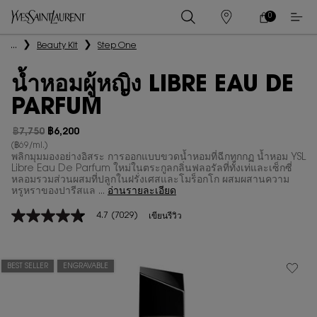
0
0 PRODUCT IN
ร้าน
ตะกร้า
ค้า
ของ
เนื้อหาหลัก
...
Beauty Kit
Step One
ฉัน
นํ้าหอมผู้หญิง LIBRE EAU DE
PARFUM
฿7,750
฿6,200
ราคาเก่า
ราคาใหม่
(฿69/ml.)
พลิกมุมมองอย่างอิสระ การออกแบบขวดน้ำหอมที่ฉีกทุกกฏ น้ำหอม YSL
Libre Eau De Parfum ใหม่ในตระกูลกลิ่นฟลอรัลที่ทั้งเท่และเซ็กซี่
หลอมรวมส่วนผสมที่ปลูกในฝรั่งเศสและโมร็อกโก ผสมผสานความ
หรูหราของปารีสแล ...
อ่านรายละเอียด
4.7
(7029)
เขียนรีวิว
4.7
จาก
5
ดาว
ค่า
BEST SELLER
ENGRAVABLE
คะแนน
เฉลี่ย
Read
7029