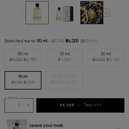
Selected ขนาด:
90 ml
-
฿7,750
฿6,200
(฿69/ml.)
ราคาเก่า
ราคาใหม่
50 ml
10 ml
30 ml
ราคาเก่า
ราคาใหม่
ราคาเก่า
ราคาใหม่
Selected
, 1 of 5
Selected
, 2 of 5
Selected
, 3 of 5
฿5,950
฿4,760
฿1,300
฿3,950
฿3,160
Refill 100 ml
90 ml
ราคาเก่า
ราคาใหม่
ราคาเก่า
ราคาใหม่
Selected
สินค้าหมดแล้วค่ะ {0}
, 5 of 5
฿6,700
฿5,360
Selected
, 4 of 5
฿7,750
฿6,200
จำนวน
−
+
฿6,200
―
ใส่ตะกร้า
นํ้าหอมผู้หญ
Leave your mark