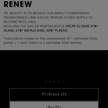
RENEW
YSL BEAUTY, IN ITS REDUCE OUR IMPACT COMMITMENT,
TRANSFORMED LIBRE EAU DE PARFUM ICONIC BOTTLE TO
BECOME REFILLABLE.
REFILLING THE EAU DE PARFUM BOTTLE
HELPS TO SAVE 41%*
GLASS, 67%* METALS AND, 38%* PLASTIC
.
*calculation made on the comparision of 1 refillable 50ml
bottle + 1 refill 100ml vs 3 refillable 50ml bottles.
<p class="c-section__content">HOW TO REFILL YOUR LIBRE BOTTLE</p>
THEY ALREADY LOVE IT
4.9
รีวิวทั้งหมด (7)
เขียนรีวิว