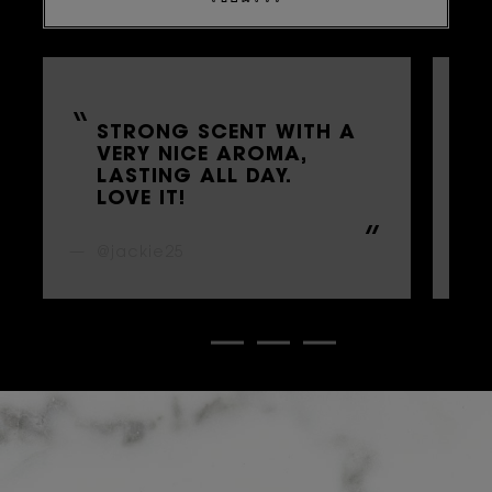
STRONG SCENT WITH A
L
VERY NICE AROMA,
G
LASTING ALL DAY.
B
LOVE IT!
A
@jackie25
@