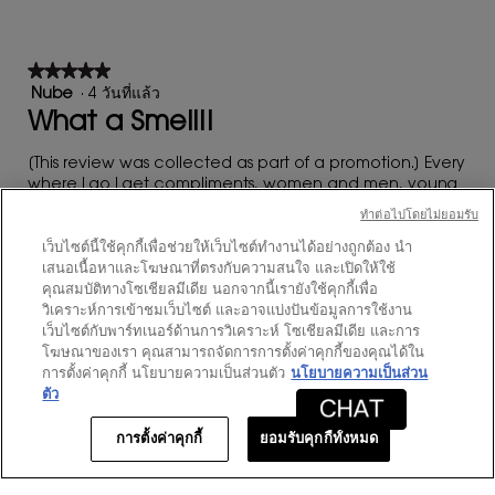
★★★★★
★★★★★
5
Nube
·
4 วันที่แล้ว
จาก
What a Smell!!
5
ดาว
[This review was collected as part of a promotion.] Every
where I go I get compliments, women and men, young
and old love this scent!
ทําต่อไปโดยไม่ยอมรับ
แปลด้วย Google
เว็บไซต์นี้ใช้คุกกี้เพื่อช่วยให้เว็บไซต์ทำงานได้อย่างถูกต้อง นำ
เสนอเนื้อหาและโฆษณาที่ตรงกับความสนใจ และเปิดให้ใช้
คุณสมบัติทางโซเชียลมีเดีย นอกจากนี้เรายังใช้คุกกี้เพื่อ
โพสต์ครั้งแรกที่ https://www.yslbeautyus.com/
วิเคราะห์การเข้าชมเว็บไซต์ และอาจแบ่งปันข้อมูลการใช้งาน
เว็บไซต์กับพาร์ทเนอร์ด้านการวิเคราะห์ โซเชียลมีเดีย และการ
โฆษณาของเรา คุณสามารถจัดการการตั้งค่าคุกกี้ของคุณได้ใน
การตั้งค่าคุกกี้ นโยบายความเป็นส่วนตัว
นโยบายความเป็นส่วน
ตัว
★★★★★
★★★★★
5
Jacqueline
·
4 วันที่แล้ว
การตั้งค่าคุกกี้
ยอมรับคุกกี้ทั้งหมด
จาก
My Favorite
5
ดาว