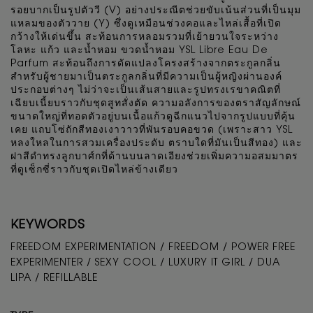
รอยบากเป็นรูปตัววี (V) อย่างประณีตช่วยขับเน้นส่วนที่เป็นมุม
แหลมของตัววาย (Y) ซึ่งดูเหมือนช่วงคอและไหล่เสื้อที่เปิด
กว้างให้เด่นขึ้น สะท้อนการหลอมรวมที่เย้ายวนใจระหว่าง
โลหะ แก้ว และน้ำหอม ขวดน้ำหอม YSL Libre Eau De
Parfum สะท้อนถึงการดัดแปลงโครงสร้างจากตระกูลกลิ่น
สำหรับผู้ชายมาเป็นตระกูลกลิ่นที่มีความเป็นผู้หญิงผ่านองค์
ประกอบต่างๆ ไม่ว่าจะเป็นเส้นสายและรูปทรงเรขาคณิตที่
เฉียบเนี้ยบราวกับชุดสูทสั่งตัด ความอลังการของตราสัญลักษณ์
ขนาดใหญ่ที่ทอดตัวอยู่บนเนื้อแก้วดูฉีกแนวไปจากรูปแบบที่คุ้น
เคย แถบโซ่ถักสีทองเงาวาวที่พันรอบคอขวด (เพราะสาว YSL
หลงใหลในการสวมเครื่องประดับ ตราบใดที่มันเป็นสีทอง) และ
ฝาสีดำทรงลูกบาศ์กที่ด้านบนลาดเอียงช่วยเพิ่มความอสมมาตร
ที่ดูเซ็กซี่ราวกับชุดเปิดไหล่ข้างเดียว
KEYWORDS
FREEDOM EXPERIMENTATION / FREEDOM / POWER FREE
EXPERIMENTER / SEXY COOL / LUXURY IT GIRL / DUA
LIPA / REFILLABLE