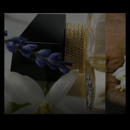
your
forever accessory.
น้ำหอม LIBRE จาก Yves Saint
เริ่มจ