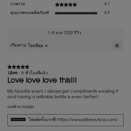
ภาพ
★★★★★
★★★★★
ภาพรวม
4.7
รวม,
คุณภาพ
ค่า
คุณภาพของผลิตภัณฑ์
4.9
ของ
คะแนน
ผลิตภัณฑ์,
เฉลี่ย
ค่า
เท่ากับ
คะแนน
1–8 จาก 7029 รีวิว
4.7
เฉลี่ย
จาก
เท่ากับ
≡
เรียงตาม:
5.
ใหม่ที่สุด
เมนู
▼
4.9
การ
จาก
คลิก
ปุ่ม
5.
ต่อ
★★★★★
★★★★★
ไป
นี้
5
Libre
·
6 ชั่วโมงที่แล้ว
จะ
จาก
Love love love this!!!
อัปเดต
เนื้อหา
5
ด้าน
ดาว
My favorite scent. I always get compliments wearing it
ล่าง
and having a refillable bottle is even better!!
แปลด้วย Google
โพสต์ครั้งแรกที่ https://www.yslbeautyus.com/