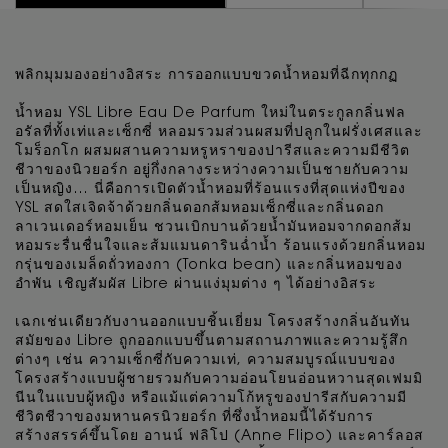
พลิกมุมมองอย่างอิสระ การออกแบบขวดน้ำหอมที่ฉีกทุกกฏ
น้ำหอม YSL Libre Eau De Parfum ใหม่ในตระกูลกลิ่นฟล
อรัลที่ทั้งเท่และเซ็กซี่ หลอมรวมส่วนผสมที่ปลูกในฝรั่งเศสและ
โมร็อกโก ผสมผสานความหรูหราของปารีสและความมีชีวิต
ชีวาของนิวยอร์ก อยู่กึ่งกลางระหว่างความเป็นชายกับความ
เป็นหญิง… นี่คือการเปิดตัวน้ำหอมที่ร้อนแรงที่สุดแห่งปีของ
YSL สดใสเจิดจ้าด้วยกลิ่นดอกส้มหอมเซ็กซี่และกลิ่นดอก
ลาเวนเดอร์หอมเย็น ชวนเบิกบานด้วยน้ำมันหอมจากดอกส้ม
หอมระรื่นชื่นใจและส้มแมนดารินฉ่ำน้ำ ร้อนแรงด้วยกลิ่นหอม
กรุ่นของเมล็ดถั่วทองกา (Tonka bean) และกลิ่นหอมของ
อำพัน เชิญสัมผัส Libre ผ่านแง่มุมต่าง ๆ ได้อย่างอิสระ
เฉกเช่นเดียวกับงานออกแบบชิ้นเยี่ยม โครงสร้างกลิ่นอันทัน
สมัยของ Libre ถูกออกแบบขึ้นตามสถานภาพและความรู้สึก
ต่างๆ เช่น ความเซ็กซี่กับความเท่, ความสมบูรณ์แบบของ
โครงสร้างแบบผู้ชายรวมกับความอ่อนโยนอ่อนหวานสุดเฟมมิ
นีนในแบบผู้หญิง หรือแม้แต่ความโก้หรูของปารีสกับความมี
ชีวิตชีวาของมหานครนิวยอร์ก ที่ซึ่งน้ำหอมนี้ได้รับการ
สร้างสรรค์ขึ้นโดย อานน์ ฟลิโป (Anne Flipo) และคาร์ลอส