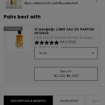
เพิ่มความพิเศษกับบริการสลักชื่อบนผลิตภัณฑ์
Pairs best with
ENGRAVABLE
น้ำหอมผู้หญิง LIBRE EAU DE PARFUM
INTENSE
LIBRE EAU DE PARFUM INTENSE น้ำหอมผู้หญิง
4.8
(1814)
กลิ่นฟลอรัล มอบกลิ่นหอมเข้มข้น น่าค้นหา
มากกว่าที่เคย เป็นตัวแทนของผู้หญิงที่มีความ
Select a ขนาด
for น้ำหอมผู้หญิง LIBRE EAU DE PA
สามารถและมั่นใจในตนเอง
ใส่ตะกร้า
ราคาเก่า
ราคาใหม่
฿8,200
฿6,560
น้ำหอมผู้หญิง LIBRE 
PDP Tabs
DESCRIPTION & BENEFITS
INGREDIENTS
NOTES