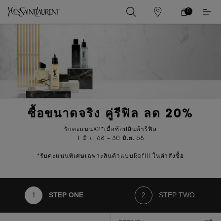
0
0 PRODUCT IN
ร้าน
ตะกร้า
ค้า
ของ
เนื้อหาหลัก
ฉัน
ซื้อขนาดจริง คู่รีฟิล ลด 20%
รับคะแนนX2*เมื่อช้อปสินค้ารีฟิล
1 มิ.ย. 68 – 30 มิ.ย. 68
*รับคะแนนพิเศษเฉพาะสินค้าแบบRefill ในคำสั่งซื้อ
STEP ONE
STEP TWO