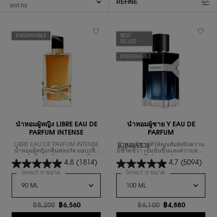
REFINE
FILTER MENU
ENGRAVABLE
BEST
SELLER
ENGRAVABLE
น้ำหอมผู้หญิง LIBRE EAU DE
นํ้าหอมผู้ชาย Y EAU DE
PARFUM INTENSE
PARFUM
LIBRE EAU DE PARFUM INTENSE
น้ำหอมผู้ชาย
ที่ให้คุณสัมผัสถึงความ
น้ำหอมผู้หญิงกลิ่นฟลอรัล มอบกลิ่น
มีชีวิตชีวา เข้มข้นขึ้นและความหอม
หอมเข้มข้น น่าค้นหามากกว่าที่เคย
ลึกลับกว่าเดิม
4.8
(1814)
4.7
(5094)
เป็นตัวแทนของผู้หญิงที่มีความ
สามารถและมั่นใจในตนเอง
Select a ขนาด
for น้ำหอมผู้หญิง LIBRE EAU DE PARFUM INTENSE
Select a ขนาด
for นํ้าหอมผู้ชาย 
ราคาเก่า
฿8,200
ราคาใหม่
฿6,560
ราคาเก่า
฿6,100
ราคาใหม่
฿4,880