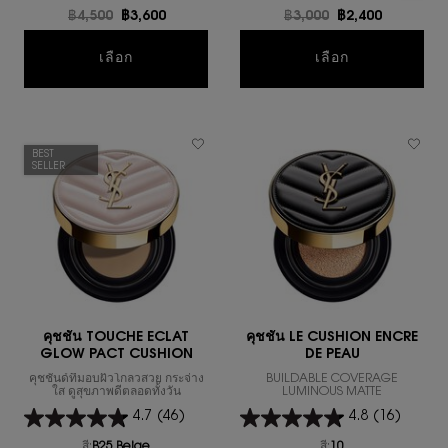
ราคาเก่า
฿4,500
ราคาใหม่
฿3,600
ราคาเก่า
฿3,000
ราคาใหม่
฿2,400
Y MEN EDP 60ML
คุชชั่น LE 
เลือก
เลือก
BEST
SELLER
คุชชั่น TOUCHE ECLAT
คุชชั่น LE CUSHION ENCRE
GLOW PACT CUSHION
DE PEAU
คุชชั่นด์ที่มอบผิวโกลวสวย กระจ่าง
BUILDABLE COVERAGE
ใส ดูสุขภาพดีตลอดทั้งวัน
LUMINOUS MATTE
4.7
(46)
4.8
(16)
สี:
B25 Beige
สี:
10