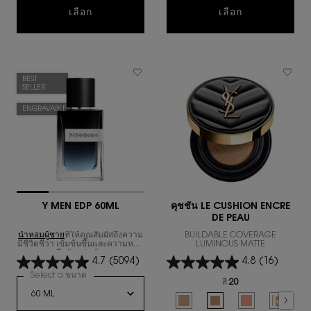
น้ำหอมผู้หญิง LIBRE EAU DE PARFUM INTEN
นํ้าหอมผู้ชา
เลือก
เลือก
BEST
SELLER
ENGRAVABLE
Y MEN EDP 60ML
คุชชั่น LE CUSHION ENCRE
DE PEAU
น้ำหอมผู้ชาย
ที่ให้คุณสัมผัสถึงความ
BUILDABLE COVERAGE
มีชีวิตชีวา เข้มข้นขึ้นและความหอม
LUMINOUS MATTE
ลึกลับกว่าเดิม
4.7
(5094)
4.8
(16)
Select a ขนาด
for Y MEN EDP 60ML
สี:
20
Select a colour
for คุชชั่น LE CUSHI
Selected
10 color for คุชชั่น LE CUSHION 
Selected
20 color for คุชชั่น LE 
Selected
30 color for คุช
Selecte
REFILL 1