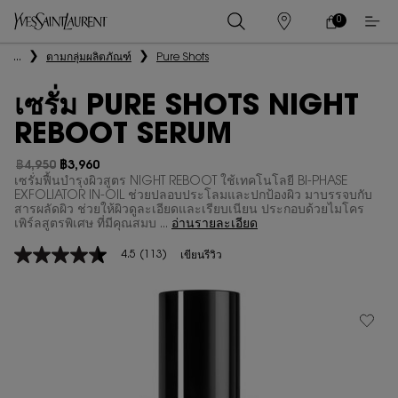
0
0 PRODUCT IN
ร้าน
ตะกร้า
ค้า
ของ
เนื้อหาหลัก
...
ตามกลุ่มผลิตภัณฑ์
Pure Shots
ฉัน
เซรั่ม PURE SHOTS NIGHT
REBOOT SERUM
฿4,950
฿3,960
ราคาเก่า
ราคาใหม่
เซรั่มฟื้นบํารุงผิวสูตร NIGHT REBOOT ใช้เทคโนโลยี BI-PHASE
EXFOLIATOR IN-OIL ช่วยปลอบประโลมและปกป้องผิว มาบรรจบกับ
สารผลัดผิว ช่วยให้ผิวดูละเอียดและเรียบเนียน ประกอบด้วยไมโคร
เพิร์ลสูตรพิเศษ ที่มีคุณสมบ ...
อ่านรายละเอียด
4.5
(113)
เขียนรีวิว
4.5
จาก
5
ดาว
ค่า
คะแนน
เฉลี่ย
Read
113
Reviews.