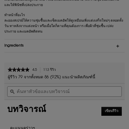
และให้ฟินิชที่เปล่งประกาย
ทำหน้าที่อะไร
ละอองสเปรย์ให้ความชุ่มชื้นและเซ็ตเมคอัพให้ดูเหมือนเพิ่งแต่งเสร็จใหม่ๆ ตลอดทั้ง
วัน ทาหลังจากแต่งหน้า หรือเมื่อใดก็ตามที่คุณต้องการ เพื่อผิวที่ชุ่มชื้น เปล่ง
ประกาย และเมคอัพติดทน
Ingredients
PDP Reviews
★★★★★
★★★★★
4.5
113 รีวิว
การ
4.5
ดำเนิน
ผู้รีวิว 79 จากทั้งหมด 86 (92%) แนะนำผลิตภัณฑ์นี้
จาก
การ
ค้นหา
ค้น
5
นี้
หัวข้อ
ϙ
หัวข
ดาว
จะ
และ
และ
นำ
อ่าน
บท
บท
คุณ
รีวิว
บทวิจารณ์
วิจารณ์
วิจา
ไป
สำหรับ
เขียนรีวิว
.
ที่
เซ
การ
รีวิว
รั่ม
ดำเนิน
PURE
การ
คะแนนคร่าวๆ