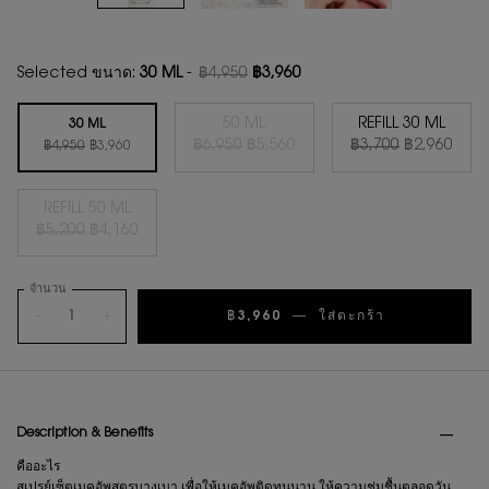
Selected ขนาด:
30 ML
-
฿4,950
฿3,960
ราคาเก่า
ราคาใหม่
50 ML
REFILL 30 ML
30 ML
ราคาเก่า
ราคาใหม่
ราคาเก่า
ราคาใหม่
ราคาเก่า
ราคาใหม่
Selected
สินค้าหมดแล้วค่ะ {0}
, 2 of 4
Selected
, 3 of 4
฿6,950
฿5,560
฿3,700
฿2,960
Selected
, 1 of 4
฿4,950
฿3,960
REFILL 50 ML
ราคาเก่า
ราคาใหม่
Selected
สินค้าหมดแล้วค่ะ {0}
, 4 of 4
฿5,200
฿4,160
จำนวน
−
+
฿3,960
―
ใส่ตะกร้า
เซรั่ม PUR
PDP Tabs
Description & Benefits
คืออะไร
สเปรย์เซ็ตเมคอัพสูตรบางเบา เพื่อให้เมคอัพติดทนนาน ให้ความชุ่มชื้นตลอดวัน