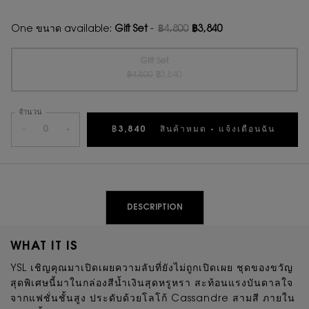
One ขนาด available:
Gift Set
-
฿4,800
฿3,840
ราคาเก่า
ราคาใหม่
Gift Set
ราคาเก่า
ราคาใหม่
Selected
สินค้าหมดแล้วค่ะ {0}
, 1 of 1
฿4,800
฿3,840
จำนวน
−
+
฿3,840
สินค้าหมด - แจ้งเตือนฉัน
WHEN 
PDP Tabs
DESCRIPTION
WHAT IT IS
YSL เชิญคุณมาเปิดเผยความลับที่ยังไม่ถูกเปิดเผย ชุดของขวัญ
สุดพิเศษนี้มาในกล่องสีน้ำเงินสุดหรูหรา สะท้อนแรงบันดาลใจ
จากแฟชั่นชั้นสูง ประดับด้วยโลโก้ Cassandre สามสี ภายใน