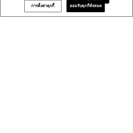
การตั้งค่าคุกกี้
ยอมรับคุกกี้ทั้งหมด
ภาพ
★★★★★
★★★★★
ภาพรวม
5.0
รวม,
คุณภาพ
ค่า
คุณภาพของผลิตภัณฑ์
4.0
ของ
คะแนน
ผลิตภัณฑ์,
เฉลี่ย
ค่า
เท่ากับ
คะแนน
1–8 จาก 10 รีวิว
5
เฉลี่ย
จาก
เท่ากับ
≡
เรียงตาม:
5.
ใหม่ที่สุด
เมนู
▼
4
การ
จาก
คลิก
ปุ่ม
5.
ต่อ
★★★★★
★★★★★
ไป
นี้
5
Tadaa a
·
5 เดือนที่แล้ว
จะ
จาก
อัปเดต
ภาพรวม
เนื้อหา
5
ด้าน
ดาว
ล่าง
เหมาะกับให้เป็นของขวัญ ราคาคุ้มค่า มีของทดลองให้เล็กน้อย
แนะนำผลิตภัณฑ์นี้
✔
ใช่