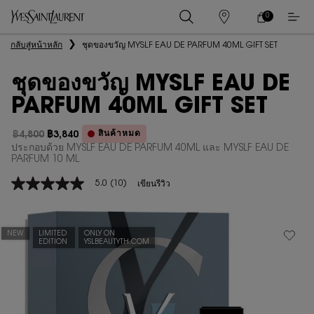
0
0 PRODUCT IN
ร้าน
ตะกร้า
ค้า
ของ
เนื้อหาหลัก
กลับสู่หน้าหลัก
ชุดของขวัญ MYSLF EAU DE PARFUM 40ML GIFT SET
ฉัน
ชุดของขวัญ MYSLF EAU DE
PARFUM 40ML GIFT SET
สินค้าหมด
฿4,800
฿3,840
ราคาเก่า
ราคาใหม่
ประกอบด้วย MYSLF EAU DE PARFUM 40ML และ MYSLF EAU DE
PARFUM 10 ML
5.0
(10)
เขียนรีวิว
5.0
จาก
5
ดาว
ค่า
NEW
LIMITED
ONLY ON
EDITION
YSLBEAUTYTH.COM
คะแนน
เฉลี่ย
Read
10
Reviews.
ลิงก์
หน้า