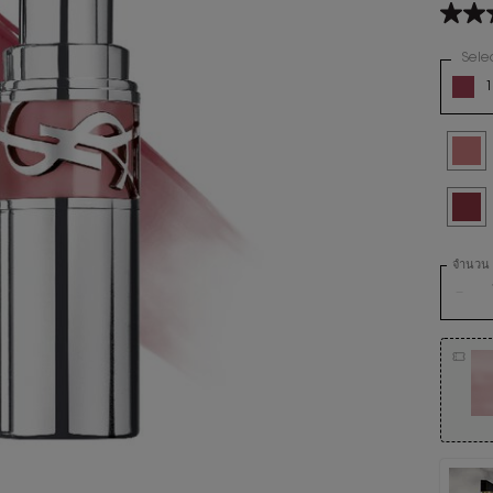
4.7
จาก
5
Sele
Variatio
ดาว
1
ค่า
คะแน
เฉลี่ย
Read
Selec
44 Nud
1098
Revie
ลิงก์
Selec
206 Spi
หน้า
เดียวกั
จำนวน
−