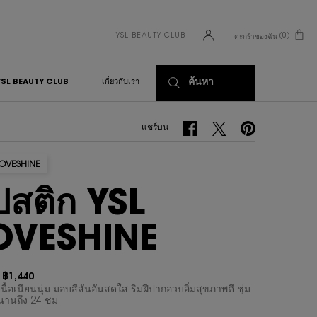
YSL BEAUTY CLUB
0
ตะกร้าของฉัน
0 PRODUCT IN CART
ค้นหา
YSL BEAUTY CLUB
เกี่ยวกับเรา
แชร์บน Facebook
แชร์บน Twitter
แชร์บน Pinterest
แชร์บน
LOVESHINE
ปสติก YSL
OVESHINE
฿1,440
า
ม่
เนื้อเนียนนุ่ม มอบสีสันอันสดใส ริมฝีปากอวบอิ่มสุขภาพดี ชุ่ม
นานถึง 24 ชม.