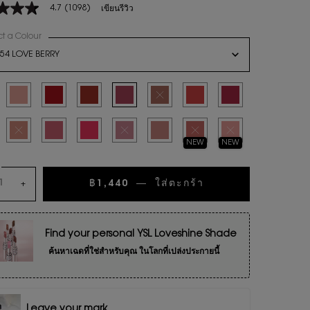
4.7
(1098)
เขียนรีวิว
ct a Colour
for ลิปสติก YSL LOVESHINE
n select
54 LOVE BERRY
น
ted
e Lavallière, 1 of 16
Selected
150 NUDE LINGERIE, 2 of 16
Selected
80 Glowing Lava, 3 of 16
Selected
122 Caramel Swirl, 4 of 16
Selected
154 Love Berry, 5 of 16
Selected
สินค้าหมดแล้วค่ะ
Selected
210 Passion Red, 7 of 16
Selected
212 Deep Ruby, 8 of 1
ws.
ted
cy Affair, 9 of 16
Selected
สินค้าหมดแล้วค่ะ
Selected
209 Pink Desire, 11 of 16
Selected
163 RASPBERRY CRUSH, 12 of 16
Selected
สินค้าหมดแล้วค่ะ
Selected
214 WET GUAVA, 14 of 16
Selected
สินค้าหมดแล้วค่ะ
Selected
สินค้าหมดแล้วค่ะ
NEW
NEW
น
฿1,440
―
ใส่ตะกร้า
ลิปสติก YSL LOVE
+
Find your personal YSL Loveshine Shade
ค้นหาเฉดที่ใช่สำหรับคุณ ในโลกที่เปล่งประกายนี้
Leave your mark