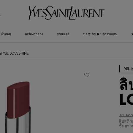
์
น้ำหอม
เครื่องสำอาง
สกินแคร์
ของขวัญ & บริการพิเศษ
ติก YSL LOVESHINE
YSL 
ลิ
L
฿1,800
ราคาเก่
ราคาให
ลิปสติก
ชื้นยาว