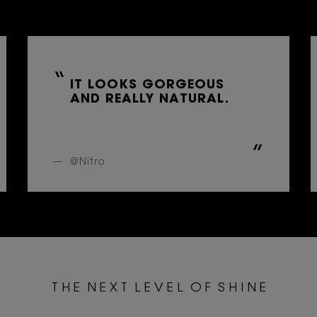
IT LOOKS GORGEOUS
AND REALLY NATURAL.
@Nitro
T H E N E X T L E V E L O F S H I N E