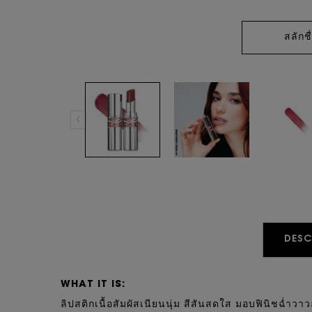
สลักชื
PDP Tabs
DESC
WHAT IT IS:
ลิปสติกเนื้อสัมผัสเนียนนุ่ม สีสันสดใส มอบฟินิชฉ่ำวา