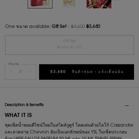
One ขนาด available:
Gift Set
-
฿4,600
฿3,680
ราคาเก่า
ราคาใหม่
Gift Set
ราคาเก่า
ราคาใหม่
Selected
สินค้าหมดแล้วค่ะ {0}
, 1 of 1
฿4,600
฿3,680
จำนวน
−
+
฿3,680
สินค้าหมด - แจ้งเตือนฉัน
WHEN 
PDP Tabs
Description & Benefits
WHAT IT IS
ชุดเซ็ตน้ำหอมดีไซน์ใหม่ในสไตล์กูตูร์ โดดเด่นด้วยโลโก้ Cassandre
และลวดลาย Chevron อันเป็นเอกลักษณ์ของ YSL ในเซ็ตประกอบ