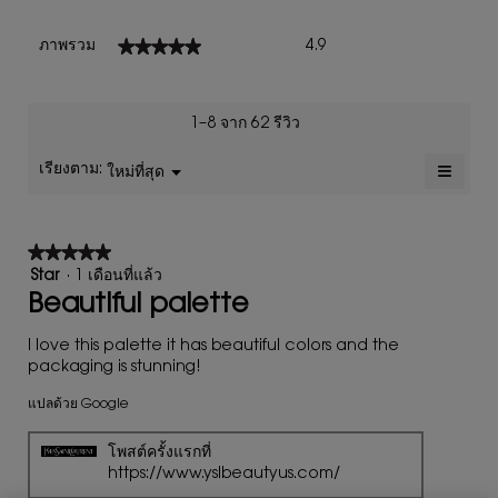
ภาพ
★★★★★
★★★★★
ภาพรวม
4.9
รวม,
ค่า
คะแนน
เฉลี่ย
1–8 จาก 62 รีวิว
เท่ากับ
4.9
≡
เรียงตาม:
ใหม่ที่สุด
เมนู
▼
จาก
การ
5.
คลิก
ปุ่ม
ต่อ
★★★★★
★★★★★
ไป
นี้
5
Star
·
1 เดือนที่แล้ว
จะ
จาก
Beautiful palette
อัปเดต
เนื้อหา
5
ด้าน
ดาว
I love this palette it has beautiful colors and the
ล่าง
packaging is stunning!
แปลด้วย Google
โพสต์ครั้งแรกที่
https://www.yslbeautyus.com/