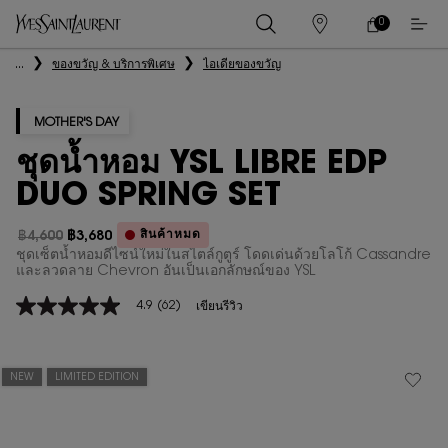
0
0 PRODUCT IN
ร้าน
ตะกร้า
ค้า
ของ
เนื้อหาหลัก
...
ของขวัญ & บริการพิเศษ
ไอเดียของขวัญ
ฉัน
MOTHER'S DAY
ชุดน้ำหอม YSL LIBRE EDP
DUO SPRING SET
สินค้าหมด
฿4,600
฿3,680
ราคาเก่า
ราคาใหม่
ชุดเซ็ตน้ำหอมดีไซน์ใหม่ในสไตล์กูตูร์ โดดเด่นด้วยโลโก้ Cassandre
และลวดลาย Chevron อันเป็นเอกลักษณ์ของ YSL
4.9
(62)
เขียนรีวิว
4.9
จาก
5
ดาว
ค่า
NEW
LIMITED EDITION
คะแนน
เฉลี่ย
Read
62