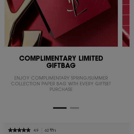
COMPLIMENTARY LIMITED
GIFTBAG
ENJOY COMPLIMENTARY SPRING/SUMMER
COLLECTION PAPER BAG WITH EVERY GIFTSET
PURCHASE
PDP Reviews
★★★★★
★★★★★
4.9
62 รีวิว
การ