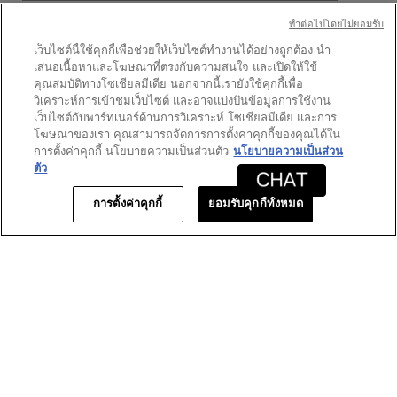
ทําต่อไปโดยไม่ยอมรับ
เว็บไซต์นี้ใช้คุกกี้เพื่อช่วยให้เว็บไซต์ทำงานได้อย่างถูกต้อง นำ
เสนอเนื้อหาและโฆษณาที่ตรงกับความสนใจ และเปิดให้ใช้
★★★★★
★★★★★
คุณสมบัติทางโซเชียลมีเดีย นอกจากนี้เรายังใช้คุกกี้เพื่อ
4
Booba
·
2 เดือนที่แล้ว
วิเคราะห์การเข้าชมเว็บไซต์ และอาจแบ่งปันข้อมูลการใช้งาน
จาก
Awesome palette
เว็บไซต์กับพาร์ทเนอร์ด้านการวิเคราะห์ โซเชียลมีเดีย และการ
5
โฆษณาของเรา คุณสามารถจัดการการตั้งค่าคุกกี้ของคุณได้ใน
ดาว
Feels like luxury but pigment is not as separate
การตั้งค่าคุกกี้ นโยบายความเป็นส่วนตัว
นโยบายความเป็นส่วน
blushes
ตัว
แปลด้วย Google
การตั้งค่าคุกกี้
ยอมรับคุกกี้ทั้งหมด
โพสต์ครั้งแรกที่
https://www.yslbeautyus.com/
★★★★★
★★★★★
5
Mily
·
2 เดือนที่แล้ว
จาก
Beatifull
5