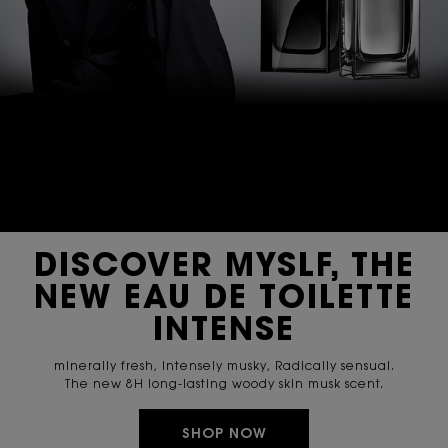
DISCOVER MYSLF, THE
NEW EAU DE TOILETTE
INTENSE
minerally fresh, Intensely musky, Radically sensual.
The new 8H long-lasting woody skin musk scent.
SHOP NOW