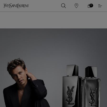
0
0 PRODUCT IN
ร้าน
ตะกร้า
ค้า
ของ
เนื้อหาหลัก
ฉัน