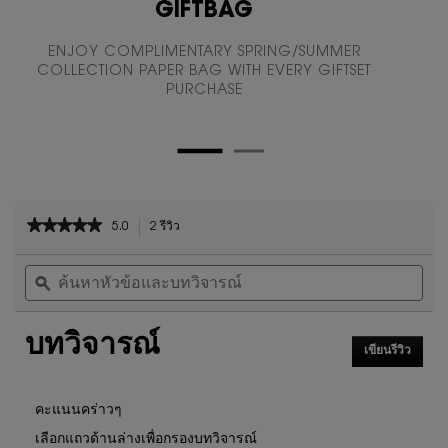
GIFTBAG
ENJOY COMPLIMENTARY SPRING/SUMMER
COLLECTION PAPER BAG WITH EVERY GIFTSET
PURCHASE
PDP Reviews
★★★★★
★★★★★
5.0
2 รีวิว
การ
5
ดำเนิน
ค้นหา
ค้น
จาก
การ
หัวข้อ
ϙ
หัวข
5
นี้
และ
และ
ดาว
จะ
บท
บท
นำ
อ่าน
บทวิจารณ์
วิจารณ์
วิจา
คุณ
รีวิว
เขียนรีวิว
.
ไป
สำหรับ
การ
ที่
ชุด
ดำเนิน
รีวิว
น้ำหอม
การ
คะแนนคร่าวๆ
YSL
นี้
เลือกแถวด้านล่างเพื่อกรองบทวิจารณ์
MYSLF
จะ