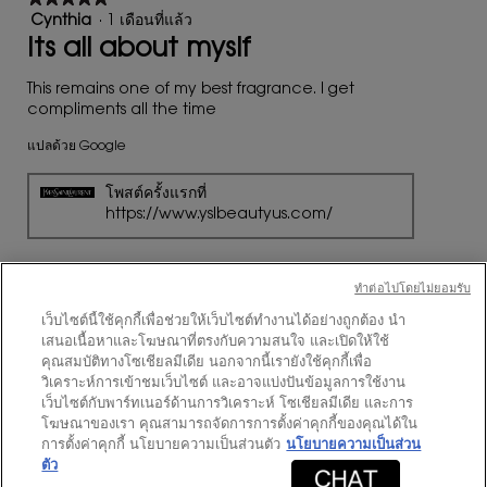
นี้
5
Cynthia
·
1 เดือนที่แล้ว
จะ
จาก
Its all about myslf
อัปเดต
เนื้อหา
5
ด้าน
ดาว
This remains one of my best fragrance. I get
ล่าง
compliments all the time
แปลด้วย Google
โพสต์ครั้งแรกที่
https://www.yslbeautyus.com/
ทําต่อไปโดยไม่ยอมรับ
เว็บไซต์นี้ใช้คุกกี้เพื่อช่วยให้เว็บไซต์ทำงานได้อย่างถูกต้อง นำ
★★★★★
★★★★★
เสนอเนื้อหาและโฆษณาที่ตรงกับความสนใจ และเปิดให้ใช้
5
Amanda
·
2 เดือนที่แล้ว
คุณสมบัติทางโซเชียลมีเดีย นอกจากนี้เรายังใช้คุกกี้เพื่อ
จาก
Perfect Gift Set for Any Occasion
วิเคราะห์การเข้าชมเว็บไซต์ และอาจแบ่งปันข้อมูลการใช้งาน
5
เว็บไซต์กับพาร์ทเนอร์ด้านการวิเคราะห์ โซเชียลมีเดีย และการ
ดาว
I purchased the YSL MYSLF Eau de Parfum Gift Set
โฆษณาของเรา คุณสามารถจัดการการตั้งค่าคุกกี้ของคุณได้ใน
and was impressed from the moment I opened it.
การตั้งค่าคุกกี้ นโยบายความเป็นส่วนตัว
นโยบายความเป็นส่วน
The packaging is sleek, luxurious, and perfect for
ตัว
gifting. The fragrance itself is modern, clean, and