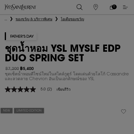
0
0 PRODUCT IN
ร้าน
ตะกร้า
ค้า
ของ
เนื้อหาหลัก
...
ของขวัญ & บริการพิเศษ
ไอเดียของขวัญ
ฉัน
FATHER’S DAY
ชุดน้ำหอม YSL MYSLF EDP
DUO SPRING SET
฿7,200
฿5,400
ราคาเก่า
ราคาใหม่
ชุดเซ็ตน้ำหอมดีไซน์ใหม่ในสไตล์กูตูร์ โดดเด่นด้วยโลโก้ Cassandre
และลวดลาย Chevron อันเป็นเอกลักษณ์ของ YSL
5.0
(2)
เขียนรีวิว
5.0
จาก
5
ดาว
ค่า
NEW
LIMITED EDITION
คะแนน
เฉลี่ย
Read
2