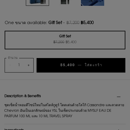
One ขนาด available:
Gift Set
-
฿7,200
฿5,400
ราคาเก่า
ราคาใหม่
Gift Set
ราคาเก่า
ราคาใหม่
Selected
, 1 of 1
฿7,200
฿5,400
จำนวน
−
+
฿5,400
―
ใส่ตะกร้า
ชุดน้ำหอม Y
PDP Tabs
Description & Benefits
ชุดเซ็ตน้ำหอมดีไซน์ใหม่ในสไตล์กูตูร์ โดดเด่นด้วยโลโก้ Cassandre และลวดลาย
Chevron อันเป็นเอกลักษณ์ของ YSL ในเซ็ตประกอบด้วย MYSLF EAU DE
PARFUM 100 ML และ 10 ML TRAVEL SPRAY