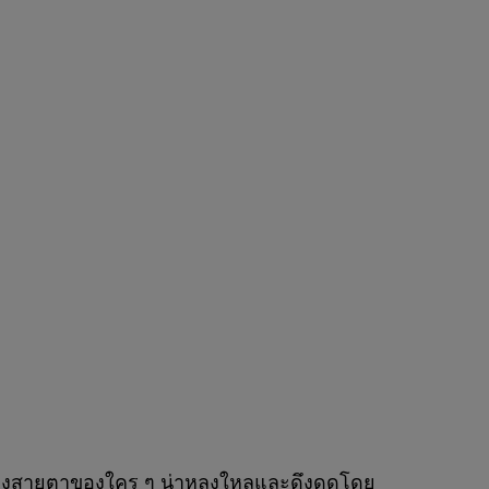
ILETTE
ุดวางสายตาของใคร ๆ น่าหลงใหลและดึงดูดโดย