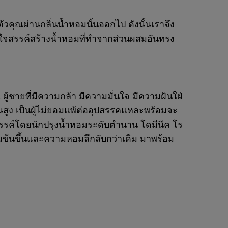
นตัวคุณผ่านกลิ่นน้ำหอมนั้นออกไป ดังนั้นเราจึง
้งใจสรรค์สร้างน้ำหอมที่ทำจากส่วนผสมอันทรง
ู้ชายที่มีความกล้า มีความมั่นใจ มีความฝันใฝ่
ูง เป็นผู้ไม่ยอมแพ้ต่ออุปสรรคแหละพร้อมจะ
างสรรค์โดยนักปรุงน้ำหอมระดับตำนาน โดมีนีค โร
้มข้นขึ้นและความหอมลึกลับกว่าเดิม มาพร้อม