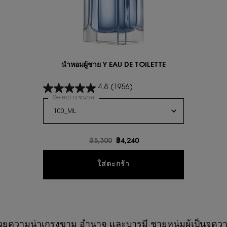
นํ้าหอมผู้ชาย Y EAU DE TOILETTE
4.8
(1956)
Select a ขนาด
for นํ้าหอมผู้ชาย Y EAU DE TOILETTE
ราคาเก่า
฿5,300
ราคาใหม่
฿4,240
นํ้าหอมผู้ชาย Y EAU DE TO
ใส่ตะกร้า
ไปด้วยความน่าเกรงขาม อำนาจ และบารมี ชายหนุ่มผู้เป็นจ