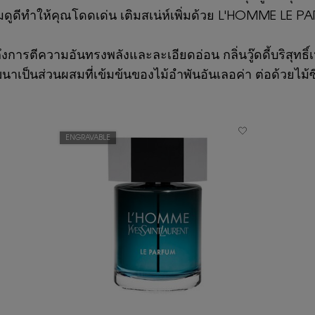
ูดีทำให้คุณโดดเด่น เติมสเน่ห์เพิ่มด้วย L'HOMME LE PAR
รตีความอันทรงพลังและละเอียดอ่อน กลิ่นวู๊ดดี้บริสุทธิ์
เป็นส่วนผสมที่เข้มข้นของไม้อำพันอันเลอค่า ต่อด้วยไม้ซีด
ENGRAVABLE