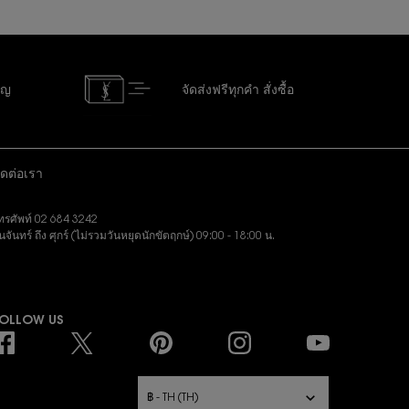
ัญ
จัดส่งฟรีทุกคำ
สั่งซื้อ
ิดต่อเรา
ทรศัพท์ 02 684 3242
ันจันทร์ ถึง ศุกร์ (ไม่รวมวันหยุดนักขัตฤกษ์) 09:00 - 18:00 น.
งอีเมล:
slbeauty.cs@loreal.com
OLLOW US
URCHASE OPTION
฿ - TH (TH)