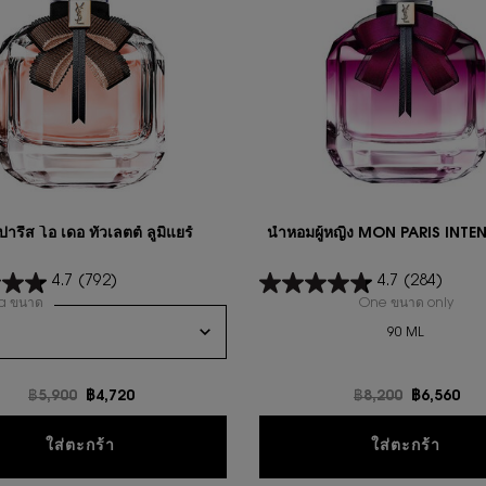
ปารีส โอ เดอ ทัวเลตต์ ลูมิแยร์
นํ้าหอมผู้หญิง MON PARIS INT
4.7
(792)
4.7
(284)
 a ขนาด
for มอง ปารีส โอ เดอ ทัวเลตต์ ลูมิแยร์
One ขนาด only
for น
90 ML
ราคาเก่า
฿5,900
ราคาใหม่
฿4,720
ราคาเก่า
฿8,200
ราคาใหม่
฿6,560
ู้หญิง MON PARIS EAU DE PARFUM IS AVAILABLE
มอง ปารีส โอ เดอ ทัวเลตต์ ลูมิแยร์
นํ้าห
ใส่ตะกร้า
ใส่ตะกร้า