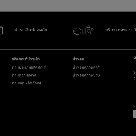
ชำระเงินปลอดภัย
บริการห่อของขว
ต
ผลิตภัณฑ์บำรุงผิว
น้ำหอม
ตามประเภทผลิตภัณฑ์
น้ำหอมสุภาพสตรี
โ
ตามความกังวล
น้ำหอมสุภาพบุรุษ
ว
ตามกลุ่มผลิตภัณฑ์
ส่
y
F
P