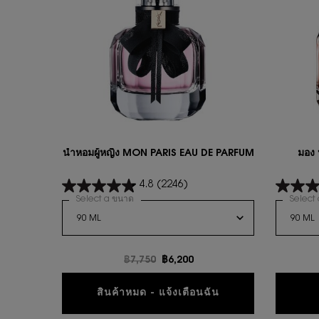
นํ้าหอมผู้หญิง MON PARIS EAU DE PARFUM
มอง 
4.8
(2246)
Select a ขนาด
for นํ้าหอมผู้หญิง MON PARIS EAU DE PARFUM
Select
ราคาเก่า
฿7,750
ราคาใหม่
฿6,200
WHEN THE นํ้าหอมผ
สินค้าหมด - แจ้งเตือนฉัน