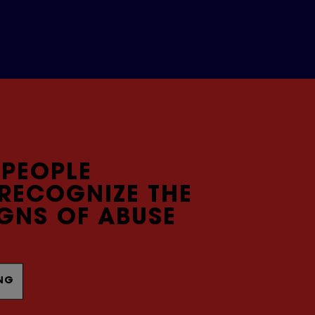
 PEOPLE
 RECOGNIZE THE
GNS OF ABUSE
ING