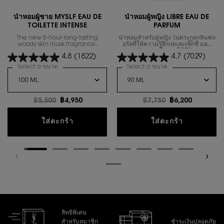
น้ำหอมผู้ชาย MYSLF EAU DE
นํ้าหอมผู้หญิง LIBRE EAU DE
TOILETTE INTENSE
PARFUM
The new 8-hour-long-lasting
น้ำหอมสำหรับผู้หญิง ในตระกูลกลิ่นฟล
woody skin musk fragrance.
อรัลที่ให้ความรู้สึกเท่และเซ็กซี่ มอบ
อิสรภาพในการใช้ชีวิต
4.8
(1822)
4.7
(7029)
Select a ขนาด
for น้ำหอมผู้ชาย MYSLF EAU DE TOILETTE INTENSE
Select a ขนาด
for นํ้าหอมผู้หญิง 
ราคาเก่า
฿5,500
ราคาใหม่
฿4,950
ราคาเก่า
฿7,750
ราคาใหม่
฿6,200
น้ำหอมผู้ชาย MYSLF EAU DE TOILETTE IN
นํ้าหอมผู้
ใส่ตะกร้า
ใส่ตะกร้า
สิทธิพิเศษ
สำหรับสมาชิก
ชำระเงินปลอดภัย