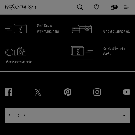
0
0 PRODUCT IN
ร้าน
ตะกร้า
ค้า
ของ
เนื้อหาหลัก
ฉัน
สิทธิพิเศษ
สำหรับสมาชิก
ชำระเงินปลอดภัย
จัดส่งฟรีทุกคำ
สั่งซื้อ
บริการห่อของขวัญ
ไปที่ส่วนล่าง
PURCHASE OPTION
฿ - TH (TH)