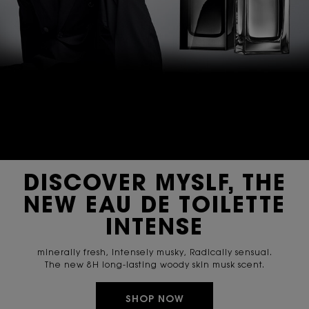
DISCOVER MYSLF, THE
NEW EAU DE TOILETTE
INTENSE
minerally fresh, Intensely musky, Radically sensual.
The new 8H long-lasting woody skin musk scent.
SHOP NOW