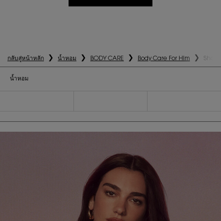
กลับสู่หน้าหลัก
น้ำหอม
BODY CARE
Body Care For Him
Showe
น้ำหอม