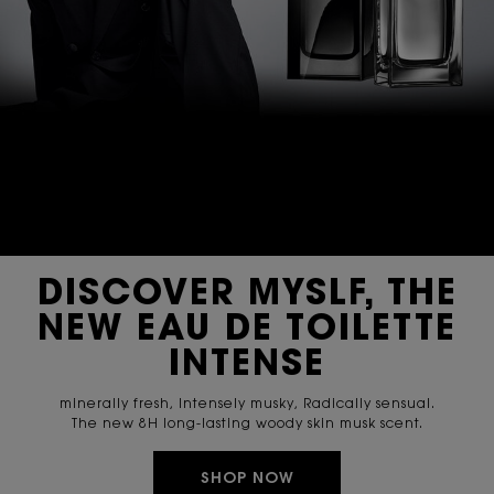
DISCOVER MYSLF, THE
NEW EAU DE TOILETTE
INTENSE
minerally fresh, Intensely musky, Radically sensual.
The new 8H long-lasting woody skin musk scent.
SHOP NOW