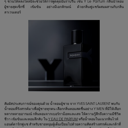
ๆ ชวนให้หลงใหลนี้จะช่วยให้การพูดคุยนั้นราบรื่น เช่น Y Le Parfum กลิ่นน้ำหอม
ผู้ชายสุดเซ็กซี่ เข้มข้น อย่างมีเอกลักษณ์ ด้วยกลิ่นฟูแชร์ผสมผสานกับกลิ่น
ลาเวนเดอร์
สัมผัสประสบการณ์ของคุณด้วย น้ำหอมผู้ชาย จาก YVES SAINT LAURENT พบกับ
น้ำหอมที่รังสรรค์มาเพื่อผู้ชายทุกคน เลือกกลิ่นหอมสดชื่นอย่าง Y MEN ที่มีให้เลือก
หลากหลายอารมณ์ กลิ่นหอมจากเบอร์กาม็อทและเสจ ให้ความรู้สึกถึงความมีชีวิต
ชีวา เข้มข้นและหอมลึกลับ ใน
Y EAU DE PARFUM
หรือน้ำหอมในแนวกลิ่นไวท์
แอนด์ดาร์กฟูแช สำหรับชายหนุ่มผู้เต็มเปี่ยมไปด้วยความคิดสร้างสรรค์และกล้าที่