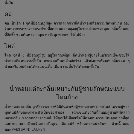
ทั้งวัน
คอ
คอ เป็นอีก 1 จุดที่มีอุณหภูมิสูง ควรค่าแก่การฉีดน้ำหอมเพื่อความติดทนนาน ลอง
จินตนาการหากฝ่ายตรงข้ามที่สัดส่วนความสูงอยู่ในช่วงลำคอของคุณ กลิ่นน้ำหอม
ที่ลึกซึ้ง ชวนค้นหาจากคุณ คงดึงดูดพวกเขาได้ไม่น้อย
ไหล่
ไหล่ จุดที่ 3 ที่มีอุณภูมิสูง อยู่ในเกณฑ์อุ่น ฉีดน้ำหอมผู้ชายในบริเวณนี้จะช่วยให้
น้ำหอมติดทนนานทั้งวัน หากคุณเป็นคนไหล่กว้าง แล้วยังมาพร้อมกับกลิ่นหอม ๆ
ช่วยเสริมเสน่ห์จนได้คะแนนเต็ม เพิ่มความมั่นใจได้ตลอดทั้งวัน
น้ำหอมแต่ละกลิ่นเหมาะกับผู้ชายลักษณะแบบ
ไหนบ้าง
น้ำหอมแต่ละกลิ่น ถูกรังสรรอย่างพิถีพิถันมาเพื่อผู้ชายหลากหลายสไตล์ เพราะผู้ชาย
ทุกคนมีลักษณะเฉพาะตัวเป็นของตัวเอง เฉกเช่นเดียวกับน้ำหอมผู้ชายที่มีหลาก
หลายกลิ่น หลากหลายอารมณ์ ให้คุณได้เลือกเพื่อให้ตรงกับความเป็นคุณมากที่สุด
แสดงความเอกลักษณ์เฉพาะตัวคุณ เติมเสน่ห์ พร้อมความน่าค้นหา ด้วยน้ำหอม
ของ YVES SAINT LAURENT