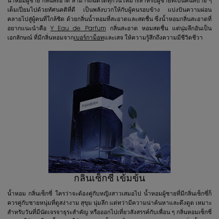
น้ำหอมผู้ชาย กลิ่นสะอาด สามารถฉีดได้ทุกวัน เหมาะสำหรับผู้ชายที่เป็นคนสบาย ๆ
เต็มเปี่ยมไปด้วยทัศนคติที่ดี เป็นพลังบวกให้กับผู้คนรอบข้าง แบ่งปันความผ่อน
คลายไปสู่ผู้คนที่ใกล้ชิด ด้วยกลิ่นน้ำหอมที่สะอาดและสดชื่น ซึ่งน้ำหอมกลิ่นสะอาดที่
อยากแนะนำคือ
Y Eau de Parfum
กลิ่นสะอาด หอมสดชื่น แต่นุ่มลึกอันเป็น
เอกลักษณ์ ที่มีกลิ่นหอมจาก
เบอร์กาม็อท
และเสจ ให้ความรู้สึกถึงความมีชีวิตชีวา
กลิ่นเซ็กซี่ เข้มข้น
น้ำหอม กลิ่นเซ็กซี่ ใครว่าจะต้องคู่กับหญิงสาวเสมอไป น้ำหอมผู้ชายที่มีกลิ่นเซ็กซี่ก็
ควรคู่กับชายหนุ่มที่ดูสง่างาม สุขุม นุ่มลึก แต่ทว่ามีความน่าค้นหาและดึงดูด เหมาะ
สำหรับวันที่มีนัดเจรจาธุระสำคัญ หรือออกไปเที่ยวสังสรรค์กับเพื่อน ๆ กลิ่นหอมเซ็กซี่