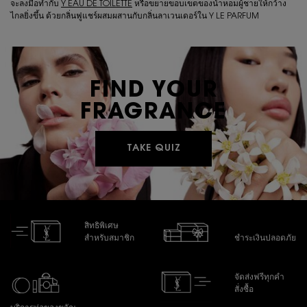
จะลงมือทำกับ
Y EAU DE TOILETTE
หรือขยายขอบเขตของน้ำหอมผู้ชายให้กว้าง
ไกลยิ่งขึ้น ด้วยกลิ่นฟูแชร์ผสมผสานกับกลิ่นลาเวนเดอร์ใน Y LE PARFUM
FIND YOUR
FRAGRANCE
TAKE QUIZ
สิทธิพิเศษ
สำหรับสมาชิก
ชำระเงินปลอดภัย
จัดส่งฟรีทุกคำ
สั่งซื้อ