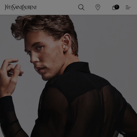
0
0 PRODUCT IN
ร้าน
ตะกร้า
ค้า
ของ
เนื้อหาหลัก
ฉัน