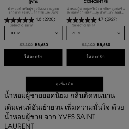
ผู้ชาย
CONCENTRE
น้ำหอมสำหรับผู้ชายที่คงความหอม
น้ำหอมผู้ชายสุดพรีเมี่ยม กลิ่นหอมสดชื่น
ยาวนาน เข้มข้น ล้ำสมัย และเซ็กซี่
สะท้อนความมีเสน่และน่าค้นหาได้อย่าง
สมบูรณ์แบบ
4.8
(2930)
4.7
(2927)
Select a ขนาด
for Y, THE NEW LE PARFUM น้ำหอมผู้ชาย
Select a ขนาด
for น้ำหอมผู้ชาย Y 
ราคาเก่า
฿7,100
ราคาใหม่
฿5,680
ราคาเก่า
฿7,100
ราคาใหม่
฿5,680
Y, THE NEW LE PARFUM น้ำหอมผู้ชาย
น้ำหอมผู้ช
ใส่ตะกร้า
ใส่ตะกร้า
ดูเพิ่มเติม
น้ำหอมผู้ชายยอดนิยม กลิ่นติดทนนาน
เติมเสน่ห์อันเย้ายวน เพิ่มความมั่นใจ ด้วย
น้ำหอมผู้ชาย จาก YVES SAINT
LAURENT