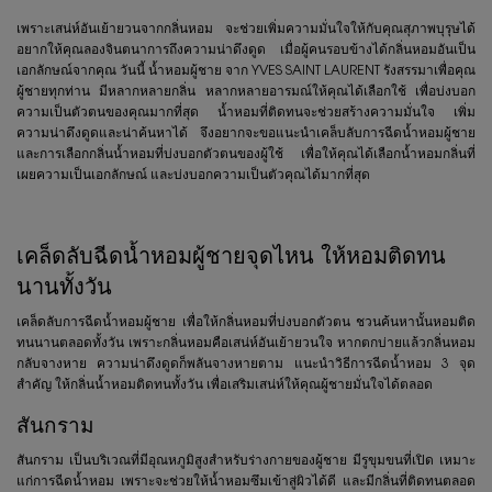
เพราะเสน่ห์อันเย้ายวนจากกลิ่นหอม จะช่วยเพิ่มความมั่นใจให้กับคุณสุภาพบุรุษได้
อยากให้คุณลองจินตนาการถึงความน่าดึงดูด เมื่อผู้คนรอบข้างได้กลิ่นหอมอันเป็น
เอกลักษณ์จากคุณ วันนี้ น้ำหอมผู้ชาย จาก YVES SAINT LAURENT รังสรรมาเพื่อคุณ
ผู้ชายทุกท่าน มีหลากหลายกลิ่น หลากหลายอารมณ์ให้คุณได้เลือกใช้ เพื่อบ่งบอก
ความเป็นตัวตนของคุณมากที่สุด น้ำหอมที่ติดทนจะช่วยสร้างความมั่นใจ เพิ่ม
ความน่าดึงดูดและน่าค้นหาได้ จึงอยากจะขอแนะนำเคล็บลับการฉีดน้ำหอมผู้ชาย
และการเลือกกลิ่นน้ำหอมที่บ่งบอกตัวตนของผู้ใช้ เพื่อให้คุณได้เลือกน้ำหอมกลิ่นที่
เผยความเป็นเอกลักษณ์ และบ่งบอกความเป็นตัวคุณได้มากที่สุด
เคล็ดลับฉีดน้ำหอมผู้ชายจุดไหน ให้หอมติดทน
นานทั้งวัน
เคล็ดลับการฉีดน้ำหอมผู้ชาย เพื่อให้กลิ่นหอมที่บ่งบอกตัวตน ชวนค้นหานั้นหอมติด
ทนนานตลอดทั้งวัน เพราะกลิ่นหอมคือเสน่ห์อันเย้ายวนใจ หากตกบ่ายแล้วกลิ่นหอม
กลับจางหาย ความน่าดึงดูดก็พลันจางหายตาม แนะนำวิธีการฉีดน้ำหอม 3 จุด
สำคัญ ให้กลิ่นน้ำหอมติดทนทั้งวัน เพื่อเสริมเสน่ห์ให้คุณผู้ชายมั่นใจได้ตลอด
สันกราม
สันกราม เป็นบริเวณที่มีอุณหภูมิสูงสำหรับร่างกายของผู้ชาย มีรูขุมขนที่เปิด เหมาะ
แก่การฉีดน้ำหอม เพราะจะช่วยให้น้ำหอมซึมเข้าสู่ผิวได้ดี และมีกลิ่นที่ติดทนตลอด