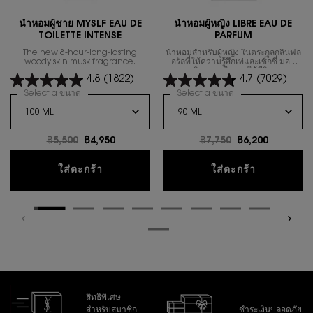
น้ำหอมผู้ชาย MYSLF EAU DE
นํ้าหอมผู้หญิง LIBRE EAU DE
TOILETTE INTENSE
PARFUM
The new 8-hour-long-lasting
น้ำหอมสำหรับผู้หญิง ในตระกูลกลิ่นฟล
woody skin musk fragrance.
อรัลที่ให้ความรู้สึกเท่และเซ็กซี่ มอบ
อิสรภาพในการใช้ชีวิต
4.8
(1822)
4.7
(7029)
Select a ขนาด
for น้ำหอมผู้ชาย MYSLF EAU DE TOILETTE INTENSE
Select a ขนาด
for นํ้าหอมผู้หญิง 
ราคาเก่า
฿5,500
ราคาใหม่
฿4,950
ราคาเก่า
฿7,750
ราคาใหม่
฿6,200
น้ำหอมผู้ชาย MYSLF EAU DE TOILETTE IN
นํ้าหอมผู้
ใส่ตะกร้า
ใส่ตะกร้า
สิทธิพิเศษ
สำหรับสมาชิก
ชำระเงินปลอดภัย