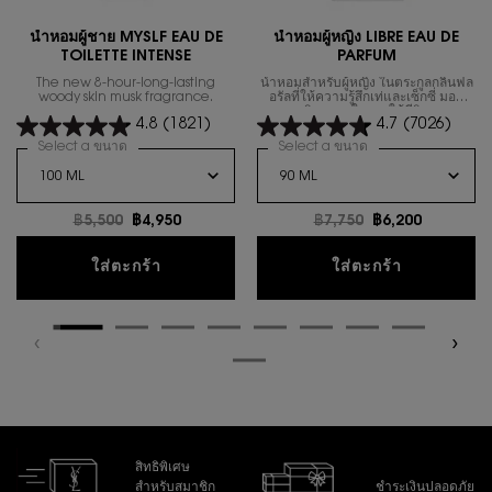
น้ำหอมผู้ชาย MYSLF EAU DE
นํ้าหอมผู้หญิง LIBRE EAU DE
TOILETTE INTENSE
PARFUM
The new 8-hour-long-lasting
น้ำหอมสำหรับผู้หญิง ในตระกูลกลิ่นฟล
woody skin musk fragrance.
อรัลที่ให้ความรู้สึกเท่และเซ็กซี่ มอบ
อิสรภาพในการใช้ชีวิต
4.8
(1821)
4.7
(7026)
Select a ขนาด
for น้ำหอมผู้ชาย MYSLF EAU DE TOILETTE INTENSE
Select a ขนาด
for นํ้าหอมผู้หญิง 
ราคาเก่า
฿5,500
ราคาใหม่
฿4,950
ราคาเก่า
฿7,750
ราคาใหม่
฿6,200
น้ำหอมผู้ชาย MYSLF EAU DE TOILETTE IN
นํ้าหอมผู้
ใส่ตะกร้า
ใส่ตะกร้า
สิทธิพิเศษ
สำหรับสมาชิก
ชำระเงินปลอดภัย