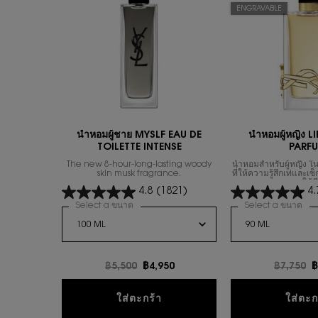
ENGRAVABLE
น้ำหอมผู้ชาย MYSLF EAU DE
นํ้าหอมผู้หญิง 
TOILETTE INTENSE
PARF
The new 8-hour-long-lasting woody
น้ำหอมสำหรับผู้หญิง ใน
skin musk fragrance.
ที่ให้ความรู้สึกเท่และเ
การใช้ชี
4.8
(1821)
4.
Select a ขนาด
for น้ำหอมผู้ชาย MYSLF EAU DE TOILETTE INTEN
Select a ขนาด
for
ราคาเก่า
฿5,500
ราคาใหม่
฿4,950
ราคาเก่า
฿7,750
ร
฿
น้ำหอมผู้ชาย MYSLF EAU DE T
ใส่ตะกร้า
ใส่ตะก