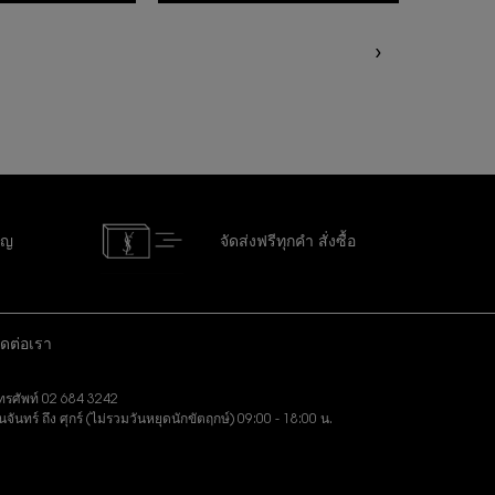
ัญ
จัดส่งฟรีทุกคำ
สั่งซื้อ
ิดต่อเรา
ทรศัพท์ 02 684 3242
ันจันทร์ ถึง ศุกร์ (ไม่รวมวันหยุดนักขัตฤกษ์) 09:00 - 18:00 น.
งอีเมล:
slbeauty.cs@loreal.com