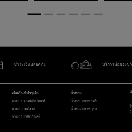
ชำระเงินปลอดภัย
บริการห่อของขว
ต
ผลิตภัณฑ์บำรุงผิว
น้ำหอม
ตามประเภทผลิตภัณฑ์
น้ำหอมสุภาพสตรี
โ
ตามความกังวล
น้ำหอมสุภาพบุรุษ
ว
ตามกลุ่มผลิตภัณฑ์
ส่
y