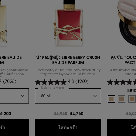
LIBRE EAU DE
น้ำหอมผู้หญิง LIBRE BERRY CRUSH
คุชชั่น TO
UM
EAU DE PARFUM
PACT
ตระกูลกลิ่นฟลอรัล
Libre berry crush, the new floral fruity
คุชชั่นด์ที่มอบผ
ซ็กซี่ มอบอิสรภาพใน
fragrance by yves saint laurent.
สุขภาพ
วิต
7
(7026)
4.8
(1980)
SE
 นํ้าหอมผู้หญิง LIBRE EAU DE PARFUM
Select a ขนาด
for น้ำหอมผู้หญิง LIBRE BERRY CRUSH EA
สี:
B10
Select a colour
f
Selected
B10 Porcelain
Selecte
B20 Ivo
Se
B3
าคาใหม่
6,200
ราคาเก่า
฿5,950
ราคาใหม่
฿4,760
ราคาเ
฿3,0
OILETTE INTENSE
นํ้าหอมผู้หญิง LIBRE EAU DE PARFUM
น้ำหอมผู้หญิง LIBRE BER
ร้า
ใส่ตะกร้า
ใส