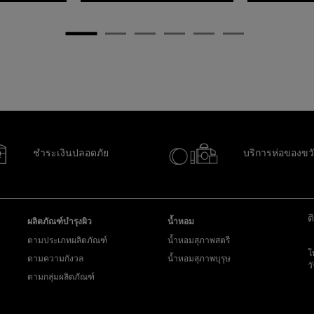
ชำระเงินปลอดภัย
บริการห่อของขว
ต
ผลิตภัณฑ์บำรุงผิว
น้ำหอม
ตามประเภทผลิตภัณฑ์
น้ำหอมสุภาพสตรี
โ
ตามความกังวล
น้ำหอมสุภาพบุรุษ
ว
ตามกลุ่มผลิตภัณฑ์
ส่
y