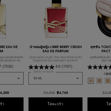
LIBRE EAU DE
น้ำหอมผู้หญิง LIBRE BERRY CRUSH
คุชชั่น TO
UM
EAU DE PARFUM
PACT
ตระกูลกลิ่นฟลอรัล
Libre berry crush, the new floral fruity
คุชชั่นด์ที่มอบผ
ซ็กซี่ มอบอิสรภาพใน
fragrance by yves saint laurent.
สุขภาพ
วิต
7
(7026)
4.8
(1981)
SE
 นํ้าหอมผู้หญิง LIBRE EAU DE PARFUM
Select a ขนาด
for น้ำหอมผู้หญิง LIBRE BERRY CRUSH EA
สี:
B10
Select a colour
f
Selected
B10 Porcelain
Selecte
B20 Ivo
Se
B3
าคาใหม่
6,200
ราคาเก่า
฿5,950
ราคาใหม่
฿4,760
ราคาเ
฿3,0
OILETTE INTENSE
นํ้าหอมผู้หญิง LIBRE EAU DE PARFUM
น้ำหอมผู้หญิง LIBRE BER
ร้า
ใส่ตะกร้า
ใส