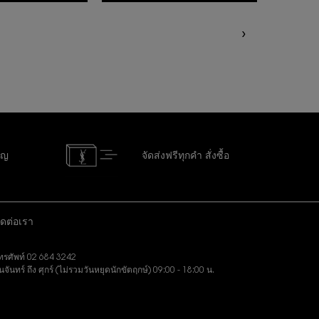
ัญ
จัดส่งฟรีทุกคำ
สั่งซื้อ
ิดต่อเรา
ทรศัพท์ 02 684 3242
ันจันทร์ ถึง ศุกร์ (ไม่รวมวันหยุดนักขัตฤกษ์) 09:00 - 18:00 น.
งอีเมล:
slbeauty.cs@loreal.com