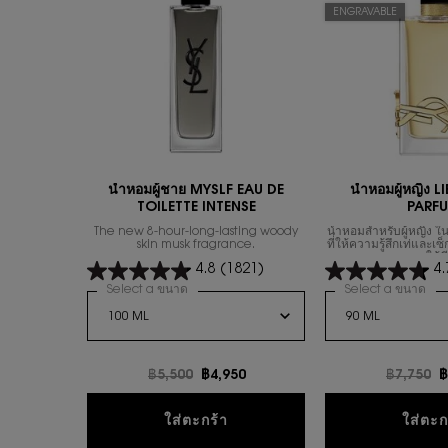
ENGRAVABLE
น้ำหอมผู้ชาย MYSLF EAU DE
นํ้าหอมผู้หญิง 
TOILETTE INTENSE
PARF
The new 8-hour-long-lasting woody
น้ำหอมสำหรับผู้หญิง ใน
skin musk fragrance.
ที่ให้ความรู้สึกเท่และเ
การใช้ชี
4.8
(1821)
4.
Select a ขนาด
for น้ำหอมผู้ชาย MYSLF EAU DE TOILETTE INTEN
Select a ขนาด
for
ราคาเก่า
฿5,500
ราคาใหม่
฿4,950
ราคาเก่า
฿7,750
ร
฿
น้ำหอมผู้ชาย MYSLF EAU DE T
ใส่ตะกร้า
ใส่ตะก