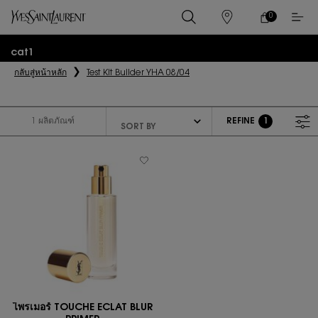
0
0 PRODUCT IN
ร้าน
ตะกร้า
ค้า
ของ
เนื้อหาหลัก
ฉัน
cat1
กลับสู่หน้าหลัก
Test Kit Builder YHA 08/04
1 ผลิตภัณฑ์
REFINE
1
FILTER MENU
FILTER APPLIED
ไพรเมอร์ TOUCHE ECLAT BLUR