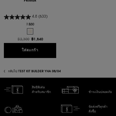
PRIMER
4.8
(633)
สี:
B30
One colour available
Selected
B30 color for ไพรเมอร์ TOUCHE ECLAT BLUR PRIMER, 1 of 1
ราคาเก่า
฿2,300
ราคาใหม่
฿1,840
ไพรเมอร์ TOUCHE ECLAT BLUR PRIMER
ใส่ตะกร้า
กลับไป TEST KIT BUILDER YHA 08/04
สิทธิพิเศษ
สำหรับสมาชิก
ชำระเงินปลอดภัย
จัดส่งฟรีทุกคำ
สั่งซื้อ