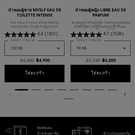
น้ำหอมผู้ชาย MYSLF EAU DE
นํ้าหอมผู้หญิง LIBRE EAU DE
TOILETTE INTENSE
PARFUM
The new 8-hour-long-lasting
น้ำหอมสำหรับผู้หญิง ในตระกูลกลิ่นฟล
woody skin musk fragrance.
อรัลที่ให้ความรู้สึกเท่และเซ็กซี่ มอบ
อิสรภาพในการใช้ชีวิต
4.8
(1821)
4.7
(7026)
Select a ขนาด
for น้ำหอมผู้ชาย MYSLF EAU DE TOILETTE INTENSE
Select a ขนาด
for นํ้าหอมผู้หญิง 
ราคาเก่า
฿5,500
ราคาใหม่
฿4,950
ราคาเก่า
฿7,750
ราคาใหม่
฿6,200
น้ำหอมผู้ชาย MYSLF EAU DE TOILETTE IN
นํ้าหอมผู้
ใส่ตะกร้า
ใส่ตะกร้า
สิทธิพิเศษ
สำหรับสมาชิก
ชำระเงินปลอดภัย