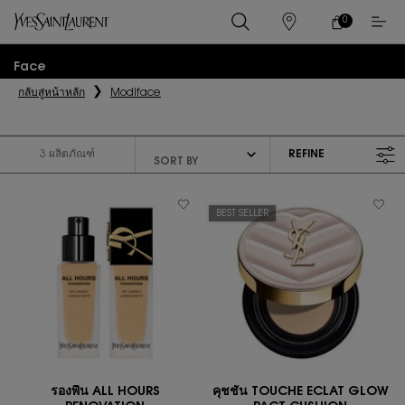
0
0 PRODUCT IN
ร้าน
ตะกร้า
ค้า
ของ
เนื้อหาหลัก
ฉัน
Face
กลับสู่หน้าหลัก
Modiface
3 ผลิตภัณฑ์
REFINE
FILTER MENU
BEST SELLER
รองพื้น ALL HOURS
คุชชั่น TOUCHE ECLAT GLOW