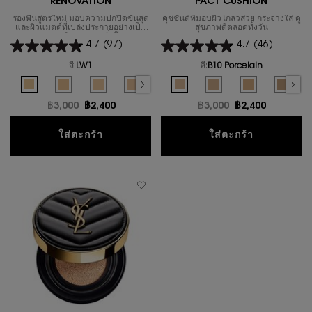
RENOVATION
PACT CUSHION
รองพื้นสูตรใหม่ มอบความปกปิดขั้นสุด
คุชชั่นด์ที่มอบผิวโกลวสวย กระจ่างใส ดู
และผิวแมตต์ที่เปล่งประกายอย่างเป็น
สุขภาพดีตลอดทั้งวัน
ธรรมชาติตลอด 24 ชั่วโมง
4.7
(97)
4.7
(46)
สี:
LW1
สี:
B10 Porcelain
Select a colour
for รองพื้น ALL HOURS RENOVATION
Select a colour
for คุชชั่น TOUCHE E
Selected
LW1 color for รองพื้น ALL HOURS RENOVATION, 1 of 10
Selected
LW7 color for รองพื้น ALL HOURS RENOVATION, 2 of 10
Selected
The product variation is out of stock, LN4 color for ร
Selected
LC5 color for รองพื้น ALL HOURS RENOVATION, 
Selected
The product variation is out of stoc
Selected
B10 Porcelain color for คุชชั่น
Selected
MN7 color for รองพื้น ALL 
Selected
B20 Ivory color for คุช
Selected
The product variati
Selected
B30 Almond col
Selected
The produc
Select
B25 Be
S
L
ราคาเก่า
฿3,000
ราคาใหม่
฿2,400
ราคาเก่า
฿3,000
ราคาใหม่
฿2,400
รองพื้น ALL HOURS RENOVATION
คุชชั่น T
ใส่ตะกร้า
ใส่ตะกร้า