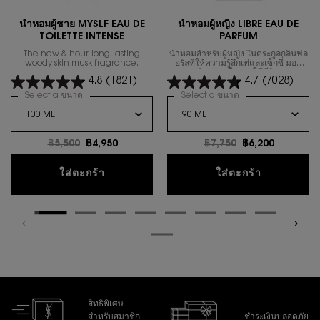
น้ำหอมผู้ชาย MYSLF EAU DE
นํ้าหอมผู้หญิง LIBRE EAU DE
TOILETTE INTENSE
PARFUM
The new 8-hour-long-lasting
น้ำหอมสำหรับผู้หญิง ในตระกูลกลิ่นฟล
woody skin musk fragrance.
อรัลที่ให้ความรู้สึกเท่และเซ็กซี่ มอบ
อิสรภาพในการใช้ชีวิต
4.8
(1821)
4.7
(7028)
Select a ขนาด
for น้ำหอมผู้ชาย MYSLF EAU DE TOILETTE INTENSE
Select a ขนาด
for นํ้าหอมผู้หญิง 
ราคาเก่า
฿5,500
ราคาใหม่
฿4,950
ราคาเก่า
฿7,750
ราคาใหม่
฿6,200
น้ำหอมผู้ชาย MYSLF EAU DE TOILETTE IN
นํ้าหอมผู้
ใส่ตะกร้า
ใส่ตะกร้า
สิทธิพิเศษ
สำหรับสมาชิก
ชำระเงินปลอดภัย