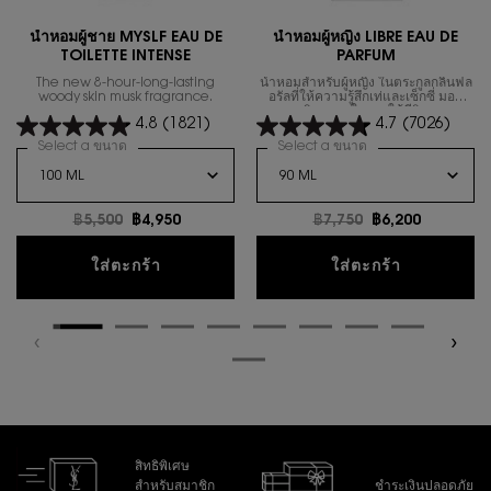
น้ำหอมผู้ชาย MYSLF EAU DE
นํ้าหอมผู้หญิง LIBRE EAU DE
TOILETTE INTENSE
PARFUM
The new 8-hour-long-lasting
น้ำหอมสำหรับผู้หญิง ในตระกูลกลิ่นฟล
woody skin musk fragrance.
อรัลที่ให้ความรู้สึกเท่และเซ็กซี่ มอบ
อิสรภาพในการใช้ชีวิต
4.8
(1821)
4.7
(7026)
Select a ขนาด
for น้ำหอมผู้ชาย MYSLF EAU DE TOILETTE INTENSE
Select a ขนาด
for นํ้าหอมผู้หญิง 
ราคาเก่า
฿5,500
ราคาใหม่
฿4,950
ราคาเก่า
฿7,750
ราคาใหม่
฿6,200
น้ำหอมผู้ชาย MYSLF EAU DE TOILETTE IN
นํ้าหอมผู้
ใส่ตะกร้า
ใส่ตะกร้า
สิทธิพิเศษ
สำหรับสมาชิก
ชำระเงินปลอดภัย