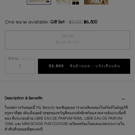
One ขนาด available:
Gift Set
-
฿8,500
฿6,800
ราคาเก่า
ราคาใหม่
Gift Set
ราคาเก่า
ราคาใหม่
Selected
สินค้าหมดแล้วค่ะ {0}
, 1 of 1
฿8,500
฿6,800
จำนวน
−
+
฿6,800
สินค้าหมด - แจ้งเตือนฉัน
WHEN 
PDP Tabs
Description & Benefits
ในเทศกาลวันหยุดนี้ YSL Beauty ขอเชิญคุณมาร่วมเฉลิมฉลองในสไตล์โอต์กูตูร์ที่
หรูหราที่สุด เติมเต็มลุคด้วยชุดของขวัญสีทองเมทัลลิกพร้อมลวดลายอันประณีตสี
ทอง ที่ประกอบด้วย LIBRE EAU DE PARFUM 90ML, LIBRE EAU DE PARFUM
10ML และ MINI ROUGE PUR COUTURE เตรียมพร้อมโดดเด่นเปล่งประกายใน
ค่ำคืนที่รอคอยที่สุดแห่งปี