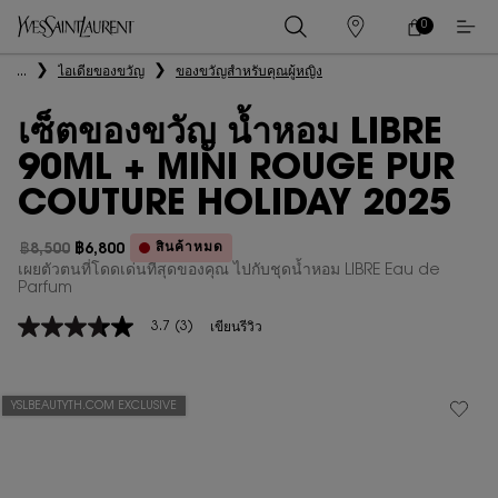
0
0 PRODUCT IN
ร้าน
ตะกร้า
ค้า
ของ
เนื้อหาหลัก
...
ไอเดียของขวัญ
ของขวัญสำหรับคุณผู้หญิง
ฉัน
เซ็ตของขวัญ น้ำหอม LIBRE
90ML + MINI ROUGE PUR
COUTURE HOLIDAY 2025
สินค้าหมด
฿8,500
฿6,800
ราคาเก่า
ราคาใหม่
เผยตัวตนที่โดดเด่นที่สุดของคุณ ไปกับชุดน้ำหอม LIBRE Eau de
Parfum
3.7
(3)
เขียนรีวิว
3.7
จาก
5
ดาว
ค่า
YSLBEAUTYTH.COM EXCLUSIVE
คะแนน
เฉลี่ย
Read
3
Reviews.