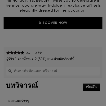
This Holiday, YSL Beauty invites you to celebrate in
the most couture way. Indulge in exclusive gift sets,
elegantly dressed for the occasion.
DISCOVER NOW
PDP Reviews
★★★★★
★★★★★
3.7
3 รีวิว
การ
3.7
ดำเนิน
ผู้รีวิว 1 จากทั้งหมด 2 (50%) แนะนำผลิตภัณฑ์นี้
จาก
การ
ค้นหา
ค้น
5
นี้
หัวข้อ
ϙ
หัวข
ดาว
จะ
และ
และ
นำ
อ่าน
บท
บท
คุณ
รีวิว
บทวิจารณ์
วิจารณ์
วิจา
ไป
สำหรับ
เขียนรีวิว
.
ที่
เซ็ต
การ
รีวิว
ของ
ดำเนิน
การ
ขวัญ
คะแนนคร่าวๆ
นี้
น้ำหอม