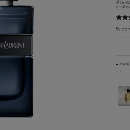
ชีวิต 
การติด
4.7
จาก
5
Select
ดาว
ค่า
คะแน
เฉลี่ย
Read
2927
Revie
จำนวน
ลิงก์
หน้า
−
เดียวกั