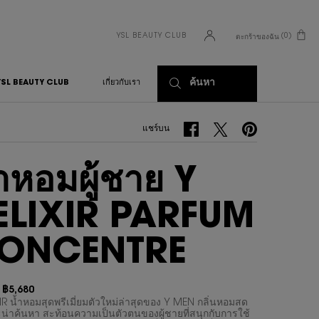
YSL BEAUTY CLUB
0
ตะกร้าของฉัน
0 PRODUCT IN CART
ค้นหา
YSL BEAUTY CLUB
เกี่ยวกับเรา
แชร์บน Facebook
แชร์บน Twitter
แชร์บน Pinterest
แชร์บน
ำหอมผู้ชาย Y
'ELIXIR PARFUM
ONCENTRE
฿5,680
า
ม่
XIR น้ำหอมสุดพรีเมี่ยมตัวใหม่ล่าสุดของ Y MEN กลิ่นหอมสด
ะน่าค้นหา สะท้อนความเป็นตัวตนของผู้ชายที่สนุกกับการใช้