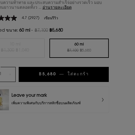
ชอบความท้าทาย และประสบความสำเร็จอย่างรวดเร็ว มอบ
ทนยาวนานตลอดทั้งว ...
อ่านรายละเอียด
4.7
(2927)
เขียนรีวิว
ed ขนาด:
60 ml
-
฿7,100
฿5,680
ราคาเก่า
ราคาใหม่
น
10 ml
60 ml
ราคาเก่า
ราคาใหม่
ราคาเก่า
ราคาใหม่
Selected
สินค้าหมดแล้วค่ะ {0}
, 1 of 2
฿1,300
฿1,040
Selected
, 2 of 2
฿7,100
฿5,680
ws.
฿5,680
―
ใส่ตะกร้า
น้ำหอมผู้ชาย Y L
+
น
Leave your mark
เพิ่มความพิเศษกับบริการสลักชื่อบนผลิตภัณฑ์