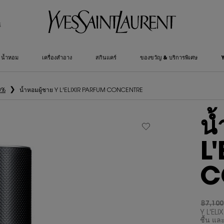
์
น้ำหอม
เครื่องสำอาง
สกินแคร์
ของขวัญ & บริการพิเศษ
0%
น้ำหอมผู้ชาย Y L'ELIXIR PARFUM CONCENTRE
น้
L
C
฿7,100
ราคาเก่
ราคาให
Y L'ELI
ชื้น แล