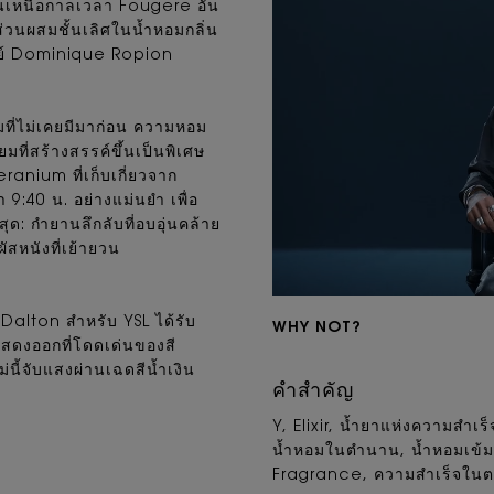
ข้นเหนือกาลเวลา Fougere อัน
่วนผสมชั้นเลิศในน้ำหอมกลิ่น
จารย์ Dominique Ropion
ยมที่ไม่เคยมีมาก่อน ความหอม
ที่สร้างสรรค์ขึ้นเป็นพิเศษ
nium ที่เก็บเกี่ยวจาก
40 น. อย่างแม่นยำ เพื่อ
ุด: กำยานลึกลับที่อบอุ่นคล้าย
ัสหนังที่เย้ายวน
Dalton สำหรับ YSL ได้รับ
WHY NOT?
แสดงออกที่โดดเด่นของสี
นี้จับแสงผ่านเฉดสีน้ำเงิน
คำสำคัญ
Y, Elixir, น้ำยาแห่งความสำเร
น้ำหอมในตำนาน, น้ำหอมเข้
Fragrance, ความสำเร็จในตน