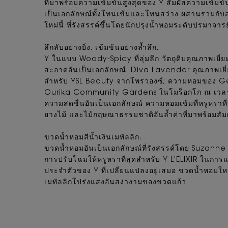
ที่มาพร้อมความเข้มข้นสูงสุดของ Y สัมผัสความเข้ม
เป็นเอกลักษณ์ทั้งโทนเข้มและโทนสว่าง ผสานรวมกับส
ใหม่นี้ ที่รังสรรค์ขึ้นโดยนักปรุงน้ำหอมระดับปรมา
ลึกลับอย่างยิ่ง. เข้มข้นอย่างล้ำลึก.
Y ในแบบ Woody-Spicy ที่ลุ่มลึก วัตถุดิบคุณภาพเยี่
สะอาดอันเป็นเอกลักษณ์: Diva Lavender คุณภาพเยี่ยม
สำหรับ YSL Beauty จากโพรวองซ์; ความหอมของ Gera
Ourika Community Gardens ในโมร็อกโก ณ เวลา 9:
ความสดชื่นอันเป็นเอกลักษณ์ ความหอมเข้มที่หรูหราที่ส
ยางไม้ และไม้กฤษณาธรรมชาติอันล้ำค่าที่มาพร้อมสัมผ
ขวดน้ำหอมสีน้ำเงินเมทัลลิก.
ขวดน้ำหอมอันเป็นเอกลักษณ์ที่รังสรรค์โดย Suzanne 
การปรับโฉมให้หรูหราที่สุดสำหรับ Y L'ELIXIR ในการ
ประจำตัวของ Y ที่เปลี่ยนแปลงอยู่เสมอ ขวดน้ำหอมใหม่
เมทัลลิกโปร่งแสงอันสง่างามของขวดแก้ว