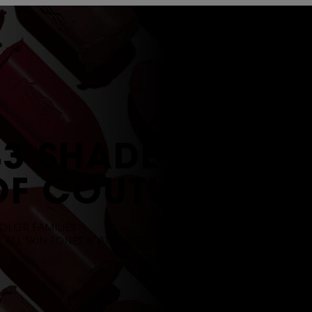
43 SHADES
OF COUTURE
OLOR FAMILIES
 ALL SKIN TONES & ATTITUDES