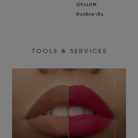
ประเภท
ลิปสติกซาติน
T O O L S & S E R V I C E S