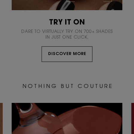
TRY IT ON
DARE TO VIRTUALLY TRY ON 700+ SHADES
IN JUST ONE CLICK.
DISCOVER MORE
N O T H I N G B U T C O U T U R E