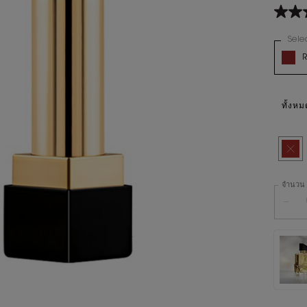
4.6
จาก
5
Sele
Variatio
ดาว
R
ค่า
คะแน
สินค้
เฉลี่ย
Read
2359
ทั้งหม
Revie
ลิงก์
หน้า
Selec
สินค้า
เดียวกั
จำนวน
−