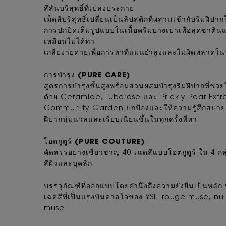
สีสันบริสุทธิ์ที่เปล่งประกาย
เม็ดสีบริสุทธิ์เปลี่ยนเป็นลิปสติกที่ผสานเข้ากับริมฝีปา
การปกปิดเต็มรูปแบบในเนื้อครีมบางเบาเพื่อลุคซาตินแ
เหมือนไม่ได้ทา
เกลี่ยง่ายดายเพื่อการทาที่แม่นยำสูงและไม่ผิดพลาดใ
การบำรุง (PURE CARE)
สูตรการบำรุงขั้นสูงพร้อมส่วนผสมบำรุงริมฝีปากที่ช่วยใ
ด้วย Ceramide, Tuberose และ Prickly Pear Extr
Community Garden ปกป้องและให้ความรู้สึกสบายยา
ฝีปากนุ่มนวลและเรียบเนียนขึ้นในทุกครั้งที่ทา
โอตกูตูร์ (PURE COUTURE)
คัดสรรอย่างเชี่ยวชาญ 40 เฉดสีแบบโอตกูตูร์ ใน 4 ก
สีผิวและบุคลิก
บรรจุภัณฑ์ที่ออกแบบโดยคำนึงถึงความยั่งยืนเป็นหลัก พ
เฉดสีที่เป็นแรงบันดาลใจของ YSL: rouge muse, n
muse