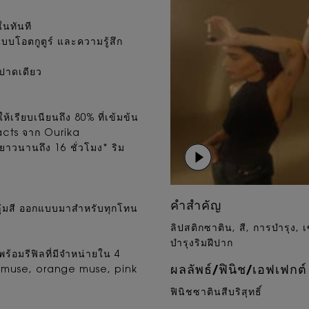
กในทันที
บบโอตกูตูร์ และความรู้สึก
นปาดเดียว
ห้เรียบเนียนถึง 80% ที่เข้มข้น
acts จาก Ourika
วนานถึง 16 ชั่วโมง* ริม
คำสำคัญ
ลุ่มสี ออกแบบมาสำหรับทุกโทน
ลิปสติกซาติน, สี, การบำรุง,
บำรุงริมฝีปาก
ร้อมรีฟิลที่มีจำหน่ายใน 4
ผลลัพธ์/ฟินิช/เอฟเฟกต์
u muse, orange muse, pink
ฟินิชซาตินสีบริสุทธิ์