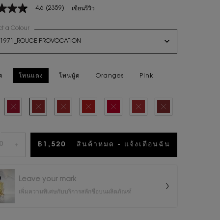
4.6
(2359)
เขียนรีวิว
ct a Colour
for ลิปสติก ROUGE PUR COUTURE
n select
1971_ROUGE PROVOCATION
น
าหมดแล้วค่ะ R1971_ROUGE PROVOCATION
ด
โทนแดง
โทนนู้ด
Oranges
Pink
ws.
ted
หมดแล้วค่ะ
Selected
สินค้าหมดแล้วค่ะ
Selected
สินค้าหมดแล้วค่ะ
Selected
สินค้าหมดแล้วค่ะ
Selected
สินค้าหมดแล้วค่ะ
Selected
สินค้าหมดแล้วค่ะ
Selected
สินค้าหมดแล้วค่ะ
Selected
สินค้าหมดแล้วค่ะ
น
฿1,520
สินค้าหมด - แจ้งเตือนฉัน
WHEN THE ล
+
Leave your mark
เพิ่มความพิเศษกับบริการสลักชื่อบนผลิตภัณฑ์