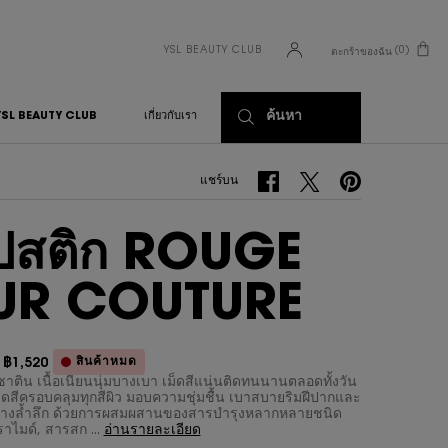
YSL BEAUTY CLUB
0
ตะกร้าของฉัน
0 PRODUCT IN CART
ค้นหา
YSL BEAUTY CLUB
เกี่ยวกับเรา
แชร์บน Facebook
แชร์บน Twitter
แชร์บน Pinterest
แชร์บน
ิปสติก ROUGE
UR COUTURE
สินค้าหมด
฿1,520
า
ม่
ซาติน เนื้อเนียนนุ่มบางเบา เม็ดสีแน่นติดทนนานตลอดทั้งวัน
ดสีครอบคลุมทุกสีผิว มอบความชุ่มชื้น เบาสบายริมฝีปากและ
ย่างล้ำลึก ด้วยการผสมผสานของสารบำรุงหลากหลายชนิด
ราไมด์, สารสก ...
อ่านรายละเอียด