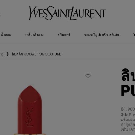
์
น้ำหอม
เครื่องสำอาง
สกินแคร์
ของขวัญ & บริการพิเศษ
0%
ลิปสติก ROUGE PUR COUTURE
ล
P
฿1,900
ราคาเก่
ราคาให
ลิปสติก
พร้อมเฉ
บำรุงอ
เช่น เซ