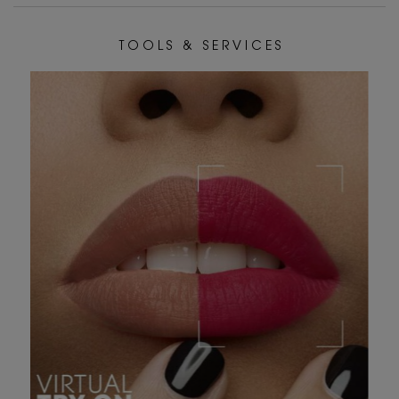
T O O L S & S E R V I C E S