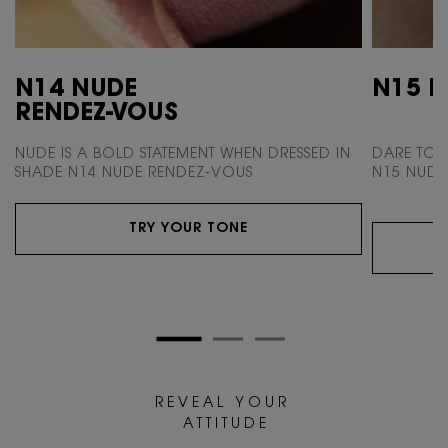
N14 NUDE
N15 N
RENDEZ-VOUS
NUDE IS A BOLD STATEMENT WHEN DRESSED
IN
DARE TO 
SHADE N14 NUDE RENDEZ-VOUS
N15 NUDE 
TRY YOUR TONE
R E V E A L Y O U R
A T T I T U D E