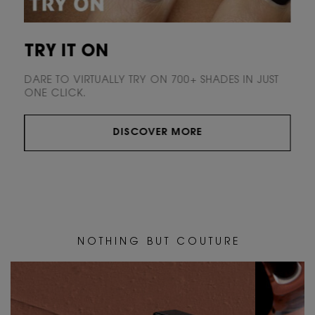
TRY IT ON
DARE TO VIRTUALLY TRY ON 700+ SHADES
IN JUST
ONE CLICK.
DISCOVER MORE
N O T H I N G B U T C O U T U R E