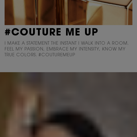
#COUTURE
ME UP
I MAKE A STATEMENT THE INSTANT I WALK INTO
A ROOM.
FEEL MY PASSION, EMBRACE MY INTENSITY,
KNOW MY
TRUE COLORS. #COUTUREMEUP