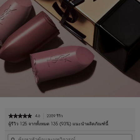
PDP Reviews
★★★★★
★★★★★
4.6
2359 รีวิว
การ
4.6
ดำเนิน
ผู้รีวิว 125 จากทั้งหมด 135 (93%) แนะนำผลิตภัณฑ์นี้
จาก
การ
ค้นหา
ค้น
5
นี้
หัวข้อ
ϙ
หัวข
ดาว