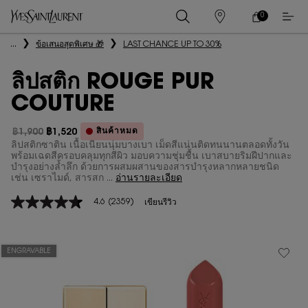
0
0 PRODUCT IN
ร้าน
ตะกร้า
ค้า
ของ
เนื้อหาหลัก
...
ข้อเสนอสุดพิเศษ 🎁
LAST CHANCE UP TO 30%
ฉัน
ลิปสติก ROUGE PUR
COUTURE
สินค้าหมด
฿1,900
฿1,520
ราคาเก่า
ราคาใหม่
ลิปสติกซาติน เนื้อเนียนนุ่มบางเบา เม็ดสีแน่นติดทนนานตลอดทั้งวัน
พร้อมเฉดสีครอบคลุมทุกสีผิว มอบความชุ่มชื้น เบาสบายริมฝีปากและ
บำรุงอย่างล้ำลึก ด้วยการผสมผสานของสารบำรุงหลากหลายชนิด
เช่น เซราไมด์, สารสก ...
อ่านรายละเอียด
4.6
(2359)
เขียนรีวิว
4.6
จาก
5
ดาว
ค่า
ENGRAVABLE
คะแนน
เฉลี่ย
Read
2359
Reviews.