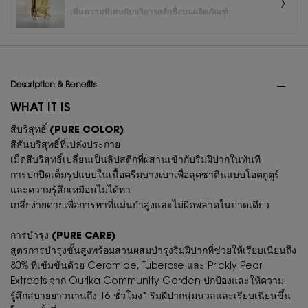
เพิ่มความพิเศษกับบริการสลักชื่อบนผลิตภัณฑ์
PDP Tabs
Description & Benefits
WHAT IT IS
สีบริสุทธิ์ (PURE COLOR)
สีสันบริสุทธิ์ที่เปล่งประกาย
เม็ดสีบริสุทธิ์เปลี่ยนเป็นลิปสติกที่ผสานเข้ากับริมฝีปากในทันที
การปกปิดเต็มรูปแบบในเนื้อครีมบางเบาเพื่อลุคซาตินแบบโอตกูตูร์
และความรู้สึกเหมือนไม่ได้ทา
เกลี่ยง่ายดายเพื่อการทาที่แม่นยำสูงและไม่ผิดพลาดในปาดเดียว
การบำรุง (PURE CARE)
สูตรการบำรุงขั้นสูงพร้อมส่วนผสมบำรุงริมฝีปากที่ช่วยให้เรียบเนียนถึง
80% ที่เข้มข้นด้วย Ceramide, Tuberose และ Prickly Pear
Extracts จาก Ourika Community Garden ปกป้องและให้ความ
รู้สึกสบายยาวนานถึง 16 ชั่วโมง* ริมฝีปากนุ่มนวลและเรียบเนียนขึ้น