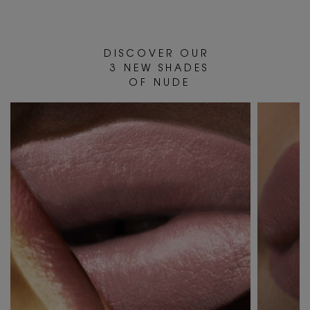
D I S C O V E R O U R
3 N E W S H A D E S
O F N U D E