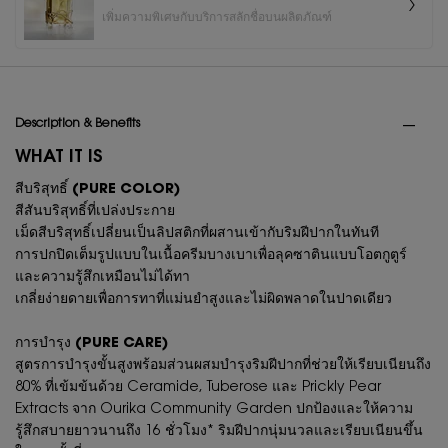
เพิ่มความพิเศษกับบริการสลักชื่อบนผลิตภัณฑ์
PDP Tabs
Description & Benefits
WHAT IT IS
สีบริสุทธิ์ (PURE COLOR)
สีสันบริสุทธิ์ที่เปล่งประกาย
เม็ดสีบริสุทธิ์เปลี่ยนเป็นลิปสติกที่ผสานเข้ากับริมฝีปากในทันที
การปกปิดเต็มรูปแบบในเนื้อครีมบางเบาเพื่อลุคซาตินแบบโอตกูตูร์
และความรู้สึกเหมือนไม่ได้ทา
เกลี่ยง่ายดายเพื่อการทาที่แม่นยำสูงและไม่ผิดพลาดในปาดเดียว
การบำรุง (PURE CARE)
สูตรการบำรุงขั้นสูงพร้อมส่วนผสมบำรุงริมฝีปากที่ช่วยให้เรียบเนียนถึง
80% ที่เข้มข้นด้วย Ceramide, Tuberose และ Prickly Pear
Extracts จาก Ourika Community Garden ปกป้องและให้ความ
รู้สึกสบายยาวนานถึง 16 ชั่วโมง* ริมฝีปากนุ่มนวลและเรียบเนียนขึ้น