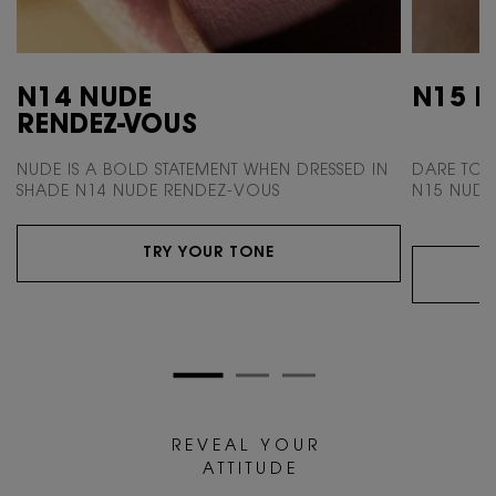
N14 NUDE
N15 N
RENDEZ-VOUS
NUDE IS A BOLD STATEMENT WHEN DRESSED
IN
DARE TO 
SHADE N14 NUDE RENDEZ-VOUS
N15 NUDE 
TRY YOUR TONE
R E V E A L Y O U R
A T T I T U D E