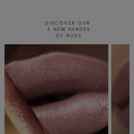
D I S C O V E R O U R
3 N E W S H A D E S
O F N U D E