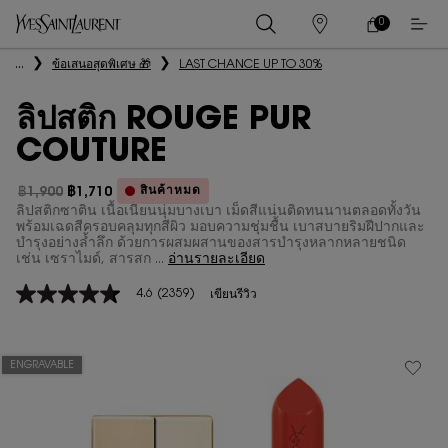
0
0 PRODUCT IN
ร้าน
ตะกร้า
ค้า
ของ
เนื้อหาหลัก
...
ข้อเสนอสุดพิเศษ 🎁
LAST CHANCE UP TO 30%
ฉัน
ลิปสติก ROUGE PUR
COUTURE
สินค้าหมด
฿1,900
฿1,710
ราคาเก่า
ราคาใหม่
ลิปสติกซาติน เนื้อเนียนนุ่มบางเบา เม็ดสีแน่นติดทนนานตลอดทั้งวัน
พร้อมเฉดสีครอบคลุมทุกสีผิว มอบความชุ่มชื้น เบาสบายริมฝีปากและ
บำรุงอย่างล้ำลึก ด้วยการผสมผสานของสารบำรุงหลากหลายชนิด
เช่น เซราไมด์, สารสก ...
อ่านรายละเอียด
4.6
(2359)
เขียนรีวิว
4.6
จาก
5
ดาว
ค่า
ENGRAVABLE
คะแนน
เฉลี่ย
Read
2359
Reviews.