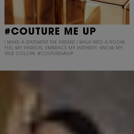
#COUTURE
ME UP
I MAKE A STATEMENT THE INSTANT I WALK INTO
A ROOM.
FEEL MY PASSION, EMBRACE MY INTENSITY,
KNOW MY
TRUE COLORS. #COUTUREMEUP