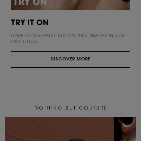
TRY IT ON
DARE TO VIRTUALLY TRY ON 700+ SHADES
IN JUST
ONE CLICK.
DISCOVER MORE
N O T H I N G B U T C O U T U R E