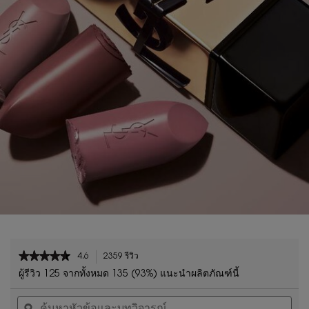
PDP Reviews
★★★★★
★★★★★
4.6
2359 รีวิว
การ
4.6
ดำเนิน
ผู้รีวิว 125 จากทั้งหมด 135 (93%) แนะนำผลิตภัณฑ์นี้
จาก
การ
ค้นหา
ค้น
5
นี้
หัวข้อ
ϙ
หัวข
ดาว