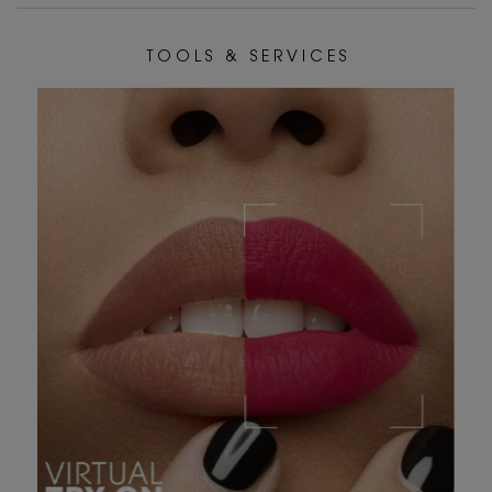
T O O L S & S E R V I C E S