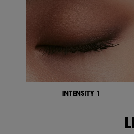
INTENSITY 1
<span class="h-text-size-50-for-large">LIBERATE YOUR<br class="h-hide-for-l
L