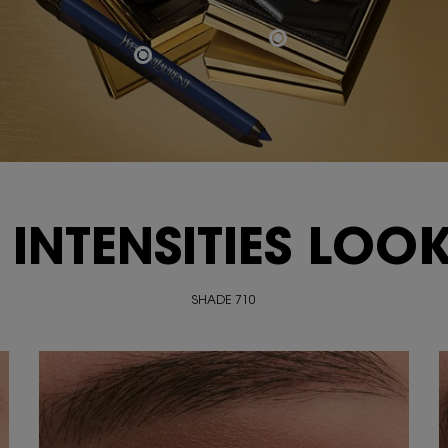
ge"> LOOKS</span>
 INTENSITIES
LOOK
SHADE 710