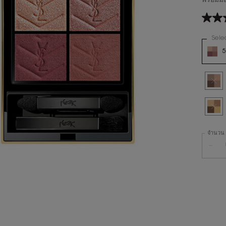
พร้อมม
4.7
จาก
5
Sele
Variatio
ดาว
ค่า
คะแน
สินค้
เฉลี่ย
Read
Selec
สินค้า
699
Revie
ลิงก์
Selec
สินค้า
หน้า
เดียวกั
จำนวน
−