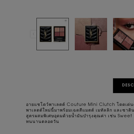
PDP Tabs
DESC
อายแชโดว์พาเลตต์ Couture Mini Clutch โดดเด่นด้
พาเลตต์ใหม่นี้มาพร้อมเฉดสีแมตต์ เมทัลลิก และซาต
สูตรผสมพิเศษอุดมด้วยน้ำมันบำรุงคุณค่า เช่น Sw
ทนนานตลอดวัน