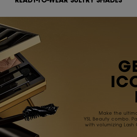
READY-TO-WEAR SULTRY SHADES
G
IC
Make the ultima
YSL Beauty combo. Pa
with volumizing Lash