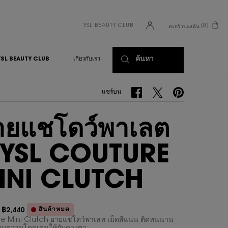
YSL BEAUTY CLUB
0
ตะกร้าของฉัน
0 PRODUCT IN CART
ค้นหา
YSL BEAUTY CLUB
เกี่ยวกับเรา
แชร์บน Facebook
แชร์บน Twitter
แชร์บน Pinterest
แชร์บน
ายแชโดว์พาเลต
์ YSL COUTURE
INI CLUTCH
สินค้าหมด
฿2,440
า
ม่
e Mini Clutch อายแชโดว์พาเลท เม็ดสีแน่น ติดทนนาน