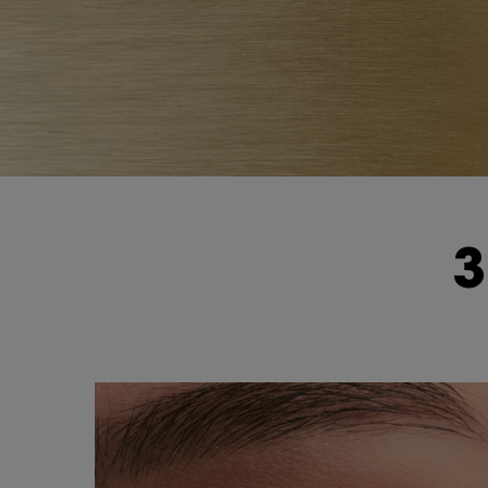
<span class="h-text-size-50-for-large">3 INTENSITIES<br class="h-hide-for-lar
3