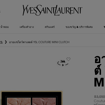
์
น้ำหอม
เครื่องสำอาง
สกินแคร์
ของขวัญ & บริการพิเศษ
0%
อายแชโดว์พาเลตต์ YSL COUTURE MINI CLUTCH
อ
ต
M
฿3,050
ราคาเก่
ราคาให
Coutur