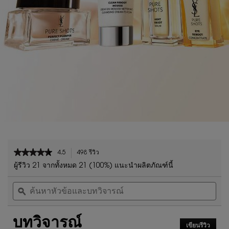
PDP Reviews
★★★★★
★★★★★
4.5
498 รีวิว
การ
4.5
ดำเนิน
ผู้รีวิว 21 จากทั้งหมด 21 (100%) แนะนำผลิตภัณฑ์นี้
จาก
การ
ค้นหา
ค้น
5
นี้
หัวข้อ
ϙ
หัวข
ดาว
จะ
และ
และ
นำ
อ่าน
บท
บท
คุณ
รีวิว
บทวิจารณ์
วิจารณ์
วิจา
ไป
สำหรับ
เขียนรีวิว
.