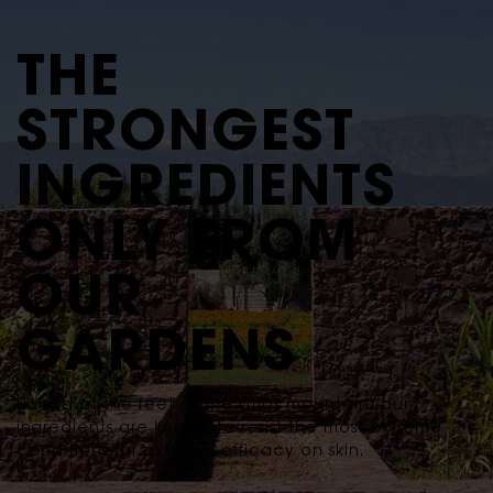
THE
STRONGEST
INGREDIENTS
ONLY
FROM
OUR
GARDENS
Raised at the feet of the atlas mountain,
our
ingredients are known to resist the most extreme
conditions for extreme efficacy on skin.