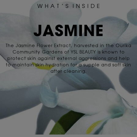
W H A T ’ S I N S I D E
JASMINE
The Jasmine Flower Extract, harvested in the Ourika
Community Gardens
of YSL BEAUTY is known to
protect skin against external aggressions and help
to maintain skin hydration for a supple and soft skin
after cleaning.