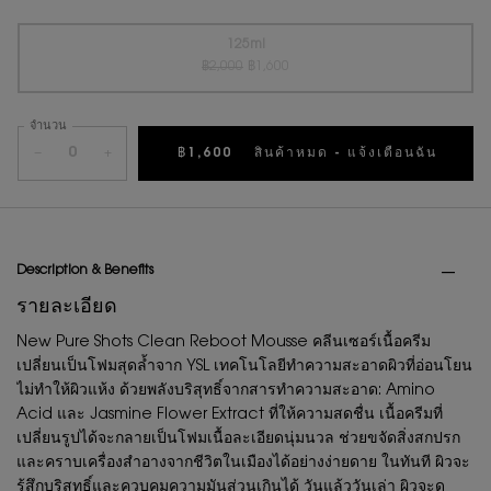
ราคาเก่า
ราคาใหม่
125ml
ราคาเก่า
ราคาใหม่
Selected
สินค้าหมดแล้วค่ะ {0}
, 1 of 1
฿2,000
฿1,600
จำนวน
−
+
฿1,600
สินค้าหมด - แจ้งเตือนฉัน
PDP Tabs
Description & Benefits
รายละเอียด
New Pure Shots Clean Reboot Mousse คลีนเซอร์เนื้อครีม
เปลี่ยนเป็นโฟมสุดล้ำจาก YSL เทคโนโลยีทำความสะอาดผิวที่อ่อนโยน
ไม่ทำให้ผิวแห้ง ด้วยพลังบริสุทธิ์จากสารทำความสะอาด: Amino
Acid และ Jasmine Flower Extract ที่ให้ความสดชื่น เนื้อครีมที่
เปลี่ยนรูปได้จะกลายเป็นโฟมเนื้อละเอียดนุ่มนวล ช่วยขจัดสิ่งสกปรก
และคราบเครื่องสำอางจากชีวิตในเมืองได้อย่างง่ายดาย ในทันที ผิวจะ
รู้สึกบริสุทธิ์และควบคุมความมันส่วนเกินได้ วันแล้ววันเล่า ผิวจะดู