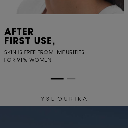
AFTER
FIRST USE,
SKIN IS FREE FROM IMPURITIES
FOR 91% WOMEN
Y S L O U R I K A