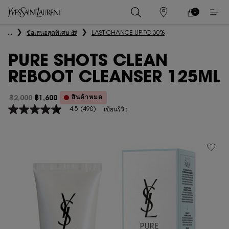
0
0 PRODUCT IN
ร้าน
ตะกร้า
ค้า
ของ
เนื้อหาหลัก
...
ข้อเสนอสุดพิเศษ 🎁
LAST CHANCE UP TO 30%
ฉัน
PURE SHOTS CLEAN
REBOOT CLEANSER 125ML
สินค้าหมด
฿2,000
฿1,600
ราคาเก่า
ราคาใหม่
4.5
(498)
เขียนรีวิว
4.5
จาก
5
ดาว
ค่า
คะแนน
เฉลี่ย
Read
498
Reviews.
ลิงก์
หน้า
เดียวกัน