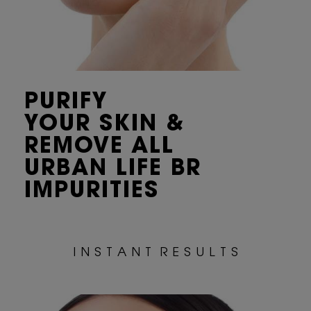
PURIFY
YOUR
SKIN &
REMOVE ALL
URBAN LIFE BR
IMPURITIES
I N S T A N T R E S U L T S